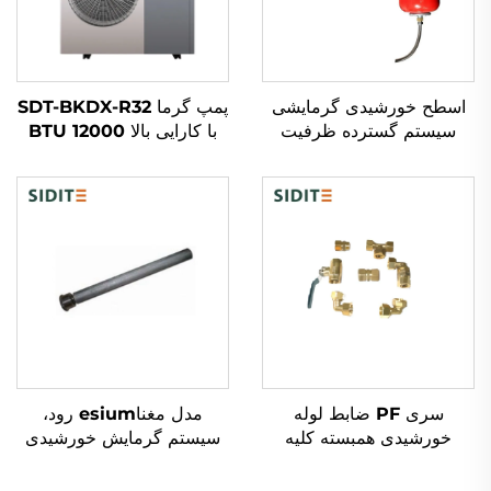
اسطح خورشیدی گرمایشی
پمپ گرما SDT-BKDX-R32
سیستم گسترده ظرفیت
با کارایی بالا 12000 BTU
گرمایی 0.025 برای محاسبه
منبع هوای سازگار با محیط
سیستم‌های دوباره گرما-
زیست برای استفاده در خانه،
مبادله پلاستیک
دفتر و فضاهای تجاری به
صورت آرام
سری PF ضابط لوله
مدل مغناesium رود،
خورشیدی همبسته کلیه
سیستم گرمایش خورشیدی
اتصالات لوله برای جعبه‌های
تحت فشار، ضد خوردگی، ضد
منیفلد SFB/SFC نصب بدون
مقاومت آنود، مخازن آب،