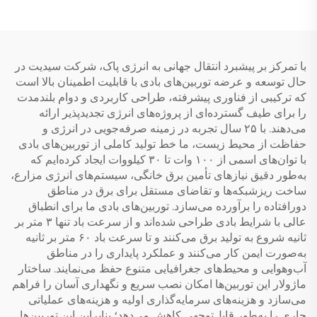
چرخش جمعیت‌های
لوله های خالی قابل گسترش
خورشیدی
با تمرکز بر پیشبرد انتقال جهانی به انرژی پاک، شرکت سیدیت در
حال توسعه و عرضه توربین‌های بادی با قابلیت اطمینان بالا است
که ترکیبی از فناوری پیشرفته، طراحی کاربردی و دوام بلندمدت
را برای طیف گسترده‌ای از پروژه‌های انرژی تجدیدپذیر ارائه
می‌دهند. با ۲۵ سال تجربه در زمینه صرفه‌جویی در انرژی و
حفاظت از محیط زیست، ما خط تولید کاملی از توربین‌های بادی
با توان‌های اسمی از ۱۰۰ وات تا ۳۰ کیلووات ایجاد کرده‌ایم که
به‌طور دقیق نیازهای تأمین برق خانگی، سیستم‌های انرژی مزارع،
ساخت ریزشبکه‌ها و تقاضای مستقل برای برق در مناطق
دورافتاده را برآورده می‌سازد. توربین‌های بادی ما برای انطباق
عالی با شرایط بادی طراحی شده‌اند و از سرعت باد تنها ۳ متر بر
ثانیه شروع به تولید برق می‌کنند و تا سرعت باد ۶۰ متر بر ثانیه
به‌صورت ایمن کار می‌کنند و عملکرد پایداری را در مناطق
آب‌وهوایی و محیط‌های جغرافیایی متنوع حفظ می‌نمایند. ساختار
ماژولار این توربین‌ها امکان نصب سریع و نگهداری آسان را فراهم
می‌سازد و هزینه‌های سرمایه‌گذاری اولیه و هزینه‌های عملیاتی
جاری را به‌طور قابل‌توجهی کاهش می‌دهد؛ بنابراین این توربین‌ها