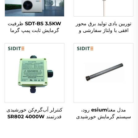
توربین بادی تولید برق محور
SDT-BS 3.5KW ظرفیت
افقی با ولتاژ سفارشی و
گرمایش ثابت پمپ گرما
لوگو OEM، قدرت 100W تا
گرمایش آب 60°C/75°C
50kW برای سیستم بادی
کنترل میکروکامپیوتر انرژی
بی‌شبکه با لوگو
کارآمد دمای آب
مدل مغناesium رود،
کنترلر آب‌گرم‌کن خورشیدی
سیستم گرمایش خورشیدی
قدرتمند SR802 4000W
تحت فشار، ضد خوردگی، ضد
جعبه مقاوم ABS 180-
مقاومت آنود، مخازن آب،
264V AC 50/60Hz
لوله های خالی قابل گسترش
مقاومت ضد آب IP43