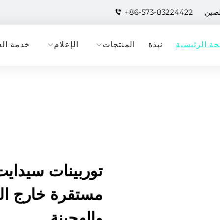
لصين
+86-573-83224422
ة الرئيسية
نبذة
المنتجات
الإعلام
خدمة الع
توربينات سيدايت
مستقرة خارج الش
والهجينة