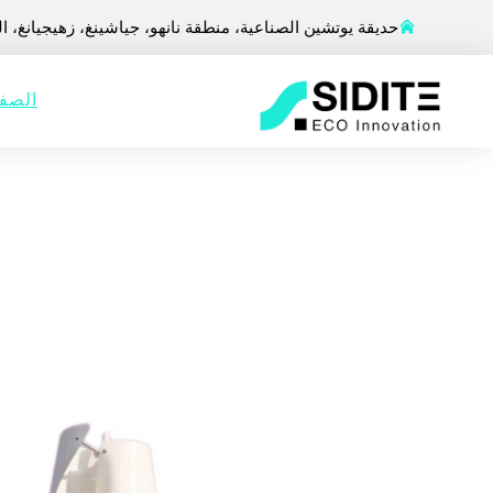
حديقة يوتشين الصناعية، منطقة نانهو، جياشينغ، زهيجيانغ، ا
الصفح