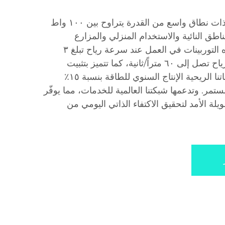
نقدّم توربينات ريحية موثوقة ذات نطاق واسع من القدرة يتراوح بين ١٠٠ واط
مناطق النائية والاستخدام المنزلي والمزارع
والشبكات المصغرة. وتبدأ هذه التوربينات في العمل عند سرعة رياح تبلغ ٣
أمتار/ثانية، وتتحمل سرعات رياح تصل إلى ٦٠ متراً/ثانية، كما تتميز بتثبيت
وحداتي بسيط. وتحسّن توربيناتنا الريحية الإنتاج السنوي للطاقة بنسبة ١٥٪
مر. وتدعمها شبكتنا العالمية للخدمات، مما يوفّر
ة الأمد لتحقيق الاكتفاء الذاتي اليومي من