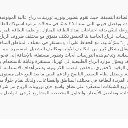
نحاسية
طاقة النظيفة، حيث تقوم بتطوير وتوريد توربينات رياح عالية الموثوقية
الطويلة الأمد لمجموعة واسعة من مشاريع الطاقة المتجددة. وبفضل خبرتها ا
وربينات الرياح الخاصة بنا لتحقيق تكيّف متفوّق مع مختلف ظروف الريا
تبلغ ٣ أمتار/ثانية، وتعمل بأمان عند سرعات رياح تصل إلى ٦٠ مترًا/ثانية، مع الحفاظ على أداءٍ مستقرٍ 
، ما يقلّل بشكل كبير من التكاليف الأولية وتكاليف التشغيل المستمرة، مما
ميدانية. وتدعم هذه التوربينات أبحاث وتطوير مستقلة، بالإضافة إلى
توليد الطاقة السنوية، ويحوّل موارد الرياح الطبيعية إلى كهرباء مستقرة وقابلة للاس
لى الوقود الأحفوري، وخفض البصمة الكربونية، ودعم أهداف الاستدامة الع
مية. وبفضل نظام التصدير الناضج والدعم الفني ما بعد البيع على مستو
ات الفريدة للطاقة في مختلف المناطق والقطاعات، ولذلك نقدّم حلولًا 
اريع الشبكات المصغّرة على نطاق واسع، فإن توربينات الرياح من شركة سي
ت، وتفاصيل الأسعار، والحلول المخصصة للمشاريع، يُرجى التواصل مع