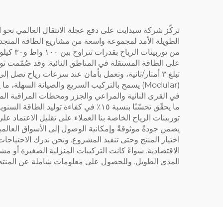
تركّز شركة سيدايت على دفع عجلة الانتقال العالمي نحو ال
على الطاقة المستقلة في المناطق النائية. وقد صُمّمت ت
(Modular) يسمح بالتركيب السريع والصيانة السهلة
في القرى النائية والمراعي والجزر ومحطات المراقبة ال
ما يحقّق تحسّنًا بنسبة ١٥٪ في كفاءة 
توربينات الرياح الخاصة بنا العملاء على تقليل الاعتماد ع
يضمن جودةً موثوقةً وإمكانية الوصول إلى الأسواق العال
اختيار المنتج وحتى تنفيذ المشروع. ونحن ندرك الاحتياج
الاقتصادية. سواءً كانت التركيبات المنزلية الصغيرة أو مش
المدى الطويل. وللحصول على معلومات شاملة عن المنتجا