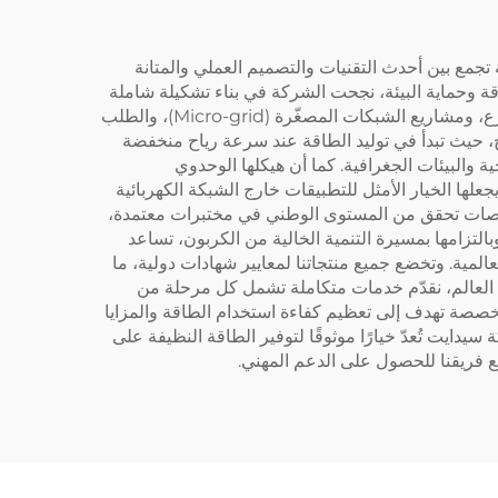
 تجمع بين أحدث التقنيات والتصميم العملي والمتانة
لتي تمتد لـ٢٥ عامًا في مجالات ترشيد استهلاك الطاقة وحماية البيئة، نجحت الشركة في بناء تشكيلة شاملة
من توربينات الرياح بقدرات تتراوح بين ١٠٠ واط و٣٠ كيلوواط، لتلبّي بدقة احتياجات إمداد الطاقة للمنازل، وأنظمة الطاقة للمزارع، ومشاريع الشبكات المصغّرة (Micro-grid)، والطلب
ح، حيث تبدأ في توليد الطاقة عند سرعة رياح منخفضة
في مختلف المناطق المناخية والبيئات الجغرافية. كما أن هيكلها الوحدوي
 يجعلها الخيار الأمثل للتطبيقات خارج الشبكة الكهربائية
 فحوصات تحقق من المستوى الوطني في مختبرات معتمدة،
تخدام. وبالتزامها بمسيرة التنمية الخالية من الكربون، تساعد
المية. وتخضع جميع منتجاتنا لمعايير شهادات دولية، ما
ى العالم، نقدّم خدمات متكاملة تشمل كل مرحلة من
مخصصة تهدف إلى تعظيم كفاءة استخدام الطاقة والمزايا
دايت تُعدّ خيارًا موثوقًا لتوفير الطاقة النظيفة على
 فريقنا للحصول على الدعم المهني.