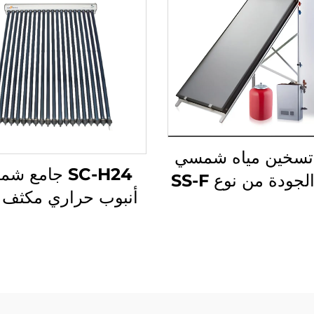
تسخين مياه شمسي
SC-H24 جامع 
عالي الجودة من نوع SS-F
أنبوب حراري مكثف 
ة مسطحة مقسمة
24 مم نحاس أحمر
التركيب في الهواء
الألمنيوم المقاوم لل
 خزان غير مضغوط
منصة ثنائية الزجاج، 
 مباشر من الفولاذ
مستقل
وم للصدأ مع لفائف