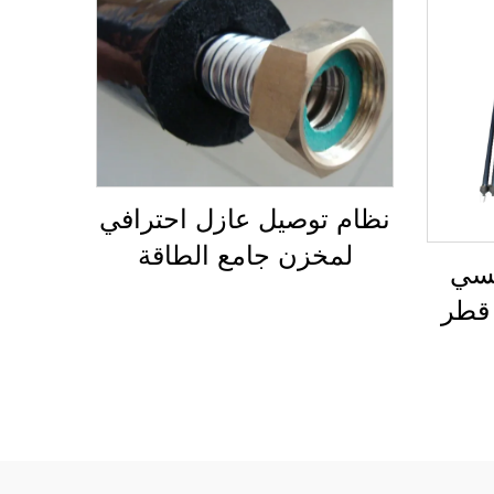
نظام توصيل عازل احترافي
لمخزن جامع الطاقة
شمسي
الشمسية الحرارية أنابيب
قطر
شمسية واحدة مسبقة
 من
العزل ذات طيات ماء
صدأ،
خارجي