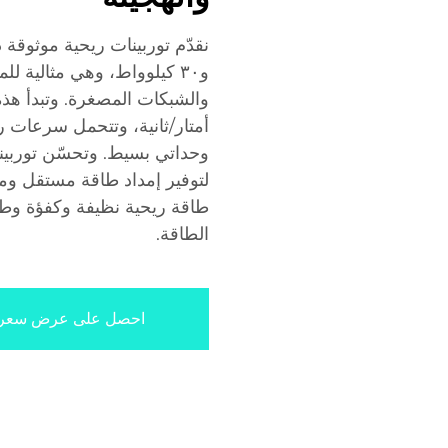
و٣٠ كيلوواط، وهي مثالية لل
لتوفير إمداد طاقة مستقل ومست
طاقة ريحية نظيفة وكفؤة وطويل
الطاقة.
احصل على عرض سعر