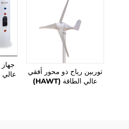
جهاز 
توربين رياح ذو محور أفقي
عالي الطاقة (HAWT)
لوح
مكونات أرضية منخفضة
سهل 
الضوضاء، مولدات طاقة
الطلق
رياح جبلية/بحرية بعيدة
غير
ذات نطاق كبير
المقا