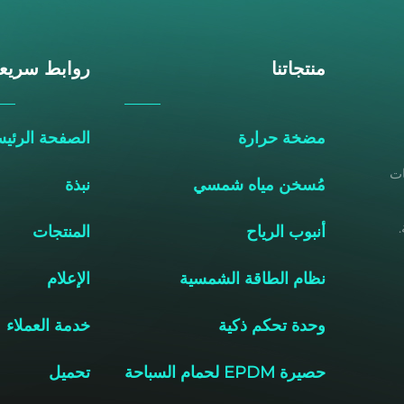
منتجاتنا
روابط سريع
مضخة حرارة
الصفحة الرئيس
خات
مُسخن مياه شمسي
نبذة
أنبوب الرياح
المنتجات
نظام الطاقة الشمسية
الإعلام
وحدة تحكم ذكية
خدمة العملاء
حصيرة EPDM لحمام السباحة
تحميل