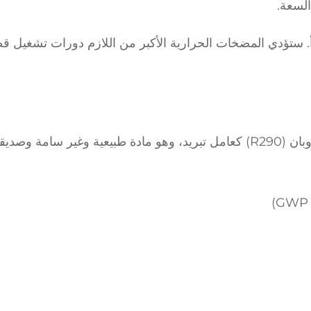
سوأ. ستؤدي المضخات الحرارية الأكبر من اللازم دورات تشغيل ق
تستخدم مضخات SIDITE R290 الحرارية البروبان (R290) كعامل تبريد، وهو مادة طبيعية وغير سامة و