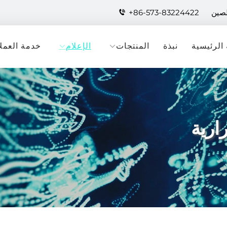
لصين
+86-573-83224422
الرئيسية
نبذة
المنتجات
الإعلام
خدمة العملا
ارية