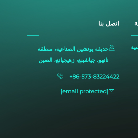
ة
اتصل بنا
ية
حديقة يوتشين الصناعية، منطقة
نانهو، جياشينغ، زهيجيانغ، الصين
+86-573-83224422
[email protected]