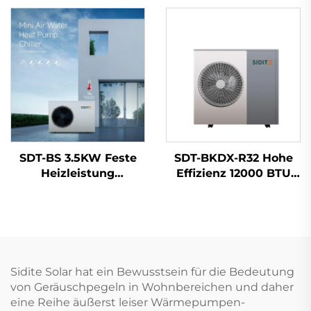
Sammler-Anwendung
Hochdruck Export
nach Mexiko, Brasilien,
Spanien, Italien
SDT-BS 3.5KW Feste
SDT-BKDX-R32 Hohe
Heizleistung
Effizienz 12000 BTU
Wärmepumpe Heizer
Wärmepumpenheizung
60°C/75°C
Umweltfreundliche
Mikrocomputer-
Luftquelle für Home
gesteuert
Office und
energieeffizientes
Gewerberäume Leise
Wasser für
Sidite Solar hat ein Bewusstsein für die Bedeutung
von Geräuschpegeln in Wohnbereichen und daher
eine Reihe äußerst leiser Wärmepumpen-