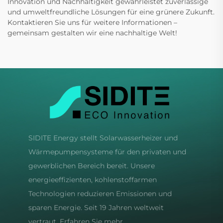
Innovation und Nachhaltigkeit gewährleistet zuverlässige
und umweltfreundliche Lösungen für eine grünere Zukunft.
Kontaktieren Sie uns für weitere Informationen –
gemeinsam gestalten wir eine nachhaltige Welt!
SIDITE Energy stellt Solarwasserheizer und
Wärmepumpensysteme für den privaten und
gewerblichen Bereich bereit. Unsere
energieeffizienten, kohlenstoffarmen
Technologien reduzieren Emissionen und
sparen Energie. Seit 19 Jahren weltweit
vertraut. Erfahren Sie mehr.