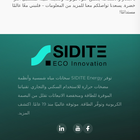
خضرة. يسعدنا تواصلكم معنا للمزيد من المعلومات – فلنبني معًا عالمًا
مستدامًا!
توفر SIDITE Energy سخانات مياه شمسية وأنظمة
مضخات حرارة للاستخدام السكني والتجاري. تقنياتنا
الموفرة للطاقة ومنخفضة الانبعاثات تقلل من البصمة
الكربونية وتوفّر الطاقة. موثوقة عالميًا منذ 19 عامًا. اكتشف
المزيد.