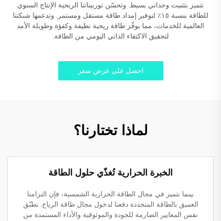
تتميز بتثبيت وحداتي بسيط. وتحسّن توربيناتنا الريحية الإنتاج السنوي
للطاقة بنسبة ١٥٪ لتوفير إمداد طاقة مستقل ومستمر. وتدعمها شبكتنا
العالمية للخدمات، مما يوفّر طاقة ريحية نظيفة وكفؤة وطويلة الأمد
لتحقيق الاكتفاء الذاتي اليومي من الطاقة.
احصل على عرض سعر
لماذا تختارنا؟
الخبرة الحرارية تُغذّي حلول الطاقة
بينما نتميز في مجال الطاقة الحرارية الشمسية، فإن التزامنا
العميق بالطاقة المتجددة دفعنا لدخول مجال طاقة الرياح. نطبّق
نفس المعايير الصارمة للجودة والموثوقية والأداء المستمدة من