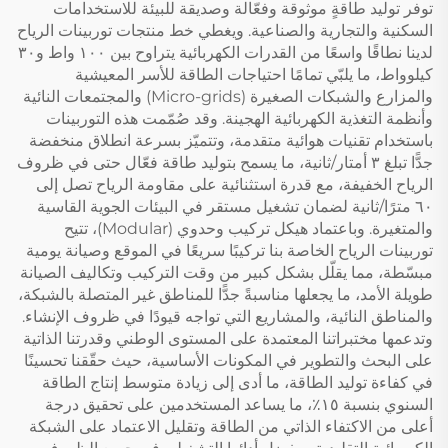
توفر توليد طاقةٍ موثوقة وفعّالة وصديقة للبيئة للاستخدامات
السكنية والتجارية والصناعية. ويغطي خط منتجات توربينات الرياح
لدينا نطاقًا واسعًا من القدرات الكهربائية يتراوح بين ١٠٠ واط و٣٠
كيلوواط، ما يلبّي تمامًا احتياجات الطاقة للأسر المعيشية
والمزارع والشبكات الصغيرة (Micro-grids) والمجتمعات النائية
وأنظمة التغذية الكهربائية الهجينة. وقد صُمّمت هذه التوربينات
باستخدام تقنيات هوائية متقدمة، وتتميّز بسرعة انطلاق منخفضة
جدًّا تبلغ ٣ أمتار/ثانية، ما يسمح بتوليد طاقة فعّال حتى في ظروف
الرياح الخفيفة، مع قدرة استثنائية على مقاومة الرياح تصل إلى
٦٠ مترًا/ثانية لضمان تشغيل مستقر في البيئات الجوية القاسية
والمتغيرة. وباعتماد هيكل تركيب وحدوي (Modular)، تتيح
توربينات الرياح الخاصة بنا تركيبًا سريعًا في الموقع وصيانة يومية
مبسّطة، مما يقلّل بشكل كبير من وقت التركيب وتكاليف الصيانة
طويلة الأمد، ما يجعلها مناسبةً جدًّا للمناطق غير المتصلة بالشبكة،
والمناطق النائية، والمشاريع التي تواجه قيودًا في ظروف الإنشاء.
وتدعمها مختبراتنا المعتمدة على المستوى الوطني وقدرتنا الذاتية
على البحث والتطوير في المكونات الأساسية، حيث حقّقنا تحسينًا
في كفاءة توليد الطاقة، ما أدى إلى زيادة متوسط إنتاج الطاقة
السنوي بنسبة ١٥٪، ما يساعد المستخدمين على تحقيق درجة
أعلى من الاكتفاء الذاتي من الطاقة وتقليل الاعتماد على الشبكة