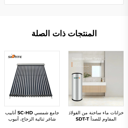
المنتجات ذات الصلة
خزانات ماء ساخنة من الفولاذ
جامع شمسي SC-HD أنابيب
المقاوم للصدأ SDT-T
شاغر ثنائية الزجاج، أنبوب
SUS304/316/2205
حراري نحاسي أحمر، مقاومة