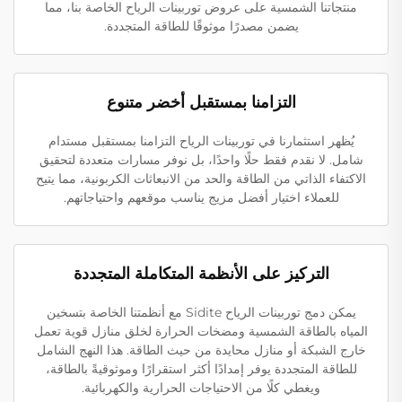
منتجاتنا الشمسية على عروض توربينات الرياح الخاصة بنا، مما
يضمن مصدرًا موثوقًا للطاقة المتجددة.
التزامنا بمستقبل أخضر متنوع
يُظهر استثمارنا في توربينات الرياح التزامنا بمستقبل مستدام
شامل. لا نقدم فقط حلًا واحدًا، بل نوفر مسارات متعددة لتحقيق
الاكتفاء الذاتي من الطاقة والحد من الانبعاثات الكربونية، مما يتيح
للعملاء اختيار أفضل مزيج يناسب موقعهم واحتياجاتهم.
التركيز على الأنظمة المتكاملة المتجددة
يمكن دمج توربينات الرياح Sidite مع أنظمتنا الخاصة بتسخين
المياه بالطاقة الشمسية ومضخات الحرارة لخلق منازل قوية تعمل
خارج الشبكة أو منازل محايدة من حيث الطاقة. هذا النهج الشامل
للطاقة المتجددة يوفر إمدادًا أكثر استقرارًا وموثوقيةً بالطاقة،
ويغطي كلًا من الاحتياجات الحرارية والكهربائية.