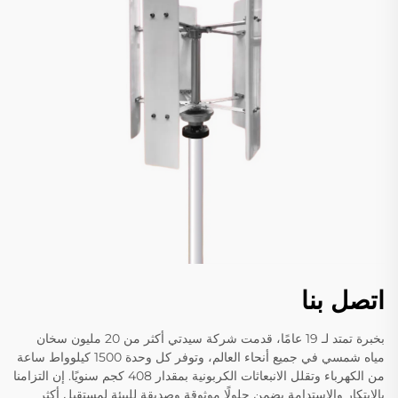
اتصل بنا
بخبرة تمتد لـ 19 عامًا، قدمت شركة سيدتي أكثر من 20 مليون سخان
مياه شمسي في جميع أنحاء العالم، وتوفر كل وحدة 1500 كيلوواط ساعة
من الكهرباء وتقلل الانبعاثات الكربونية بمقدار 408 كجم سنويًا. إن التزامنا
بالابتكار والاستدامة يضمن حلولًا موثوقة وصديقة للبيئة لمستقبل أكثر