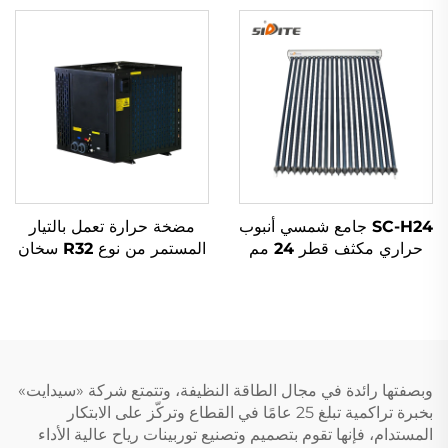
للتخزين الساخن لنظام
درجة حرارة -35°C منخفضة،
المضخة الحرارية وجمع
خارجي مستقل
الطاقة الشمسية السكنية
والتجارية
SC-H24 جامع شمسي أنبوب
مضخة حرارة تعمل بالتيار
حراري مكثف قطر 24 مم
المستمر من نوع R32 سخان
نحاس أحمر من الألمنيوم
مياه صديق للبيئة وعالي
المقاوم للصدأ، منصة ثنائية
الكفاءة لنظام تسخين
الزجاج، خارجي مستقل
المسابح الداخلية والخارجية
وبصفتها رائدة في مجال الطاقة النظيفة، وتتمتع شركة «سيدايت»
بخبرة تراكمية تبلغ 25 عامًا في القطاع وتركّز على الابتكار
المستدام، فإنها تقوم بتصميم وتصنيع توربينات رياح عالية الأداء