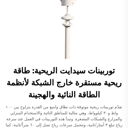
توربينات سيدايت الريحية: طاقة
ريحية مستقرة خارج الشبكة لأنظمة
الطاقة النائية والهجينة
نقدّم توربينات ريحية موثوقة ذات نطاق واسع من القدرة يتراوح بين ١٠٠
واط و٣٠ كيلوواط، وهي مثالية للمناطق النائية والاستخدام المنزلي
والمزارع والشبكات المصغرة. وتبدأ هذه التوربينات في العمل عند سرعة
رياح تبلغ ٣ أمتار/ثانية، وتتحمل سرعات رياح تصل إلى ٦٠ متراً/ثانية، كما