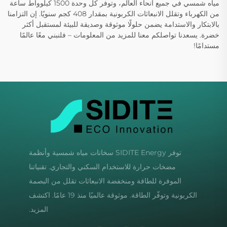
مياه شمسي في جميع أنحاء العالم، وتوفر كل وحدة 1500 كيلوواط ساعة
من الكهرباء وتقلل الانبعاثات الكربونية بمقدار 408 كجم سنويًا. إن التزامنا
بالابتكار والاستدامة يضمن حلولًا موثوقة وصديقة للبيئة لمستقبل أكثر
خضرة. يسعدنا تواصلكم معنا للمزيد من المعلومات – فلنبني معًا عالمًا
مستدامًا!
توفر SIDITE Energy سخانات مياه شمسية وأنظمة
مضخات حرارة للاستخدام السكني والتجاري. تقنياتنا
الموفرة للطاقة ومنخفضة الانبعاثات تقلل من البصمة
الكربونية وتوفّر الطاقة. موثوقة عالميًا منذ 19 عامًا. اكتشف
المزيد.