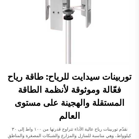
توربينات سيدايت للرياح: طاقة رياح
فعّالة وموثوقة لأنظمة الطاقة
المستقلة والهجينة على مستوى
العالم
نقدّم توربينات رياح عالية الأداء تتراوح قدرتها من ١٠٠ واط إلى ٣٠
كيلوواط، وهي مناسبة للمنازل والمزارع والشبكات المصغرة والمناطق