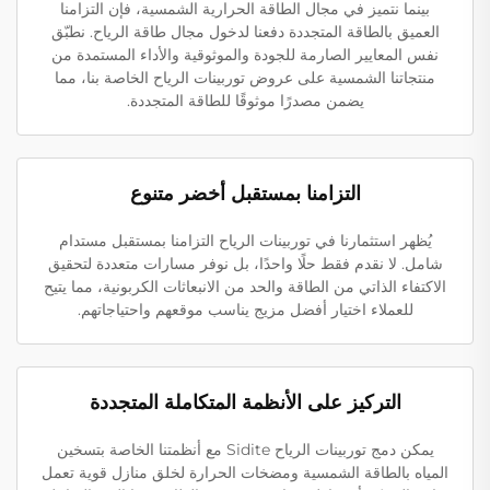
بينما نتميز في مجال الطاقة الحرارية الشمسية، فإن التزامنا
العميق بالطاقة المتجددة دفعنا لدخول مجال طاقة الرياح. نطبّق
نفس المعايير الصارمة للجودة والموثوقية والأداء المستمدة من
منتجاتنا الشمسية على عروض توربينات الرياح الخاصة بنا، مما
يضمن مصدرًا موثوقًا للطاقة المتجددة.
التزامنا بمستقبل أخضر متنوع
يُظهر استثمارنا في توربينات الرياح التزامنا بمستقبل مستدام
شامل. لا نقدم فقط حلًا واحدًا، بل نوفر مسارات متعددة لتحقيق
الاكتفاء الذاتي من الطاقة والحد من الانبعاثات الكربونية، مما يتيح
للعملاء اختيار أفضل مزيج يناسب موقعهم واحتياجاتهم.
التركيز على الأنظمة المتكاملة المتجددة
يمكن دمج توربينات الرياح Sidite مع أنظمتنا الخاصة بتسخين
المياه بالطاقة الشمسية ومضخات الحرارة لخلق منازل قوية تعمل