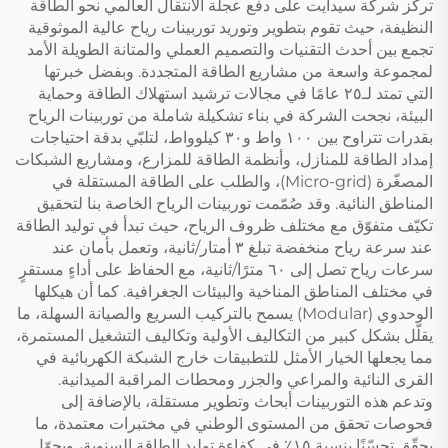
تركّز شركة سيدايت على دفع عجلة الانتقال العالمي نحو الطاقة
النظيفة، حيث تقوم بتطوير وتوريد توربينات رياح عالية الموثوقية
تجمع بين أحدث التقنيات والتصميم العملي والمتانة الطويلة الأمد
لمجموعة واسعة من مشاريع الطاقة المتجددة. وبفضل خبرتها
التي تمتد لـ٢٥ عامًا في مجالات ترشيد استهلاك الطاقة وحماية
البيئة، نجحت الشركة في بناء تشكيلة شاملة من توربينات الرياح
بقدرات تتراوح بين ١٠٠ واط و٣٠ كيلوواط، لتلبّي بدقة احتياجات
إمداد الطاقة للمنازل، وأنظمة الطاقة للمزارع، ومشاريع الشبكات
المصغّرة (Micro-grid)، والطلب على الطاقة المستقلة في
المناطق النائية. وقد صُمّمت توربينات الرياح الخاصة بنا لتحقيق
تكيّف متفوّق مع مختلف ظروف الرياح، حيث تبدأ في توليد الطاقة
عند سرعة رياح منخفضة تبلغ ٣ أمتار/ثانية، وتعمل بأمان عند
سرعات رياح تصل إلى ٦٠ مترًا/ثانية، مع الحفاظ على أداءٍ مستقرٍ
في مختلف المناطق المناخية والبيئات الجغرافية. كما أن هيكلها
الوحدوي (Modular) يسمح بالتركيب السريع والصيانة السهلة، ما
يقلّل بشكل كبير من التكاليف الأولية وتكاليف التشغيل المستمرة،
مما يجعلها الخيار الأمثل للتطبيقات خارج الشبكة الكهربائية في
القرى النائية والمراعي والجزر ومحطات المراقبة الميدانية.
وتدعم هذه التوربينات أبحاث وتطوير مستقلة، بالإضافة إلى
فحوصات تحقق من المستوى الوطني في مختبرات معتمدة، ما
يحقّق تحسّنًا بنسبة ١٥٪ في كفاءة توليد الطاقة السنوية، ويحوّل