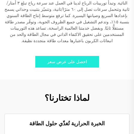
النائية. وتبدأ توربينات الرياح لدينا في العمل عند سرعة رياح تبلغ ٣ أمتار/
ثانية وتتحمل سرعات تصل إلى ٦٠ مترًا/ثانية، وتتميّز بتثبيت وحداتي يسمح
بإعدادها السريع وصيانتها اليسيرة. كما ترفع متوسط إنتاج الطاقة السنوي
بنسبة ١٥٪، وتدعم التشغيل في جميع الظروف الجوية، وتوفّر مصدر طاقة
مستقلًّا ثابتًا. وبفضل خدمتنا العالمية الراسخة، تساعد هذه التوربينات
المستخدمين على تحقيق الاكتفاء الذاتي في مجال الطاقة والحد من
انبعاثات الكربون باعتبارها معدات طاقة متجددة نظيفة.
احصل على عرض سعر
لماذا تختارنا؟
الخبرة الحرارية تُغذّي حلول الطاقة