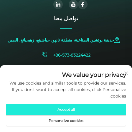
تواصل معنا
حديقة يوتشين الصناعية، منطقة نانهو، جياشينغ، زهيجيانغ، الصين
+86-573-83224422
[email protected]
We value your privacy
We use cookies and similar tools to provide our services.
If you don't want to accept all cookies, click Personalize
cookies.
Accept all
حقوق النشر © 2025 ملكاً لشركة SIDITE Energy Co., Ltd.
سياسة
الخصوصية
Personalize cookies
الصفحة الرئيسية
المنتجات
البريد الإلكتروني
الهاتف