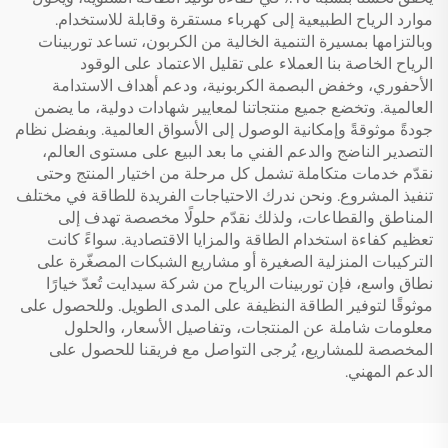
موارد الرياح الطبيعية إلى كهرباء مستقرة وقابلة للاستخدام.
وبالتزامها بمسيرة التنمية الخالية من الكربون، تساعد توربينات
الرياح الخاصة بنا العملاء على تقليل الاعتماد على الوقود
الأحفوري، وخفض البصمة الكربونية، ودعم أهداف الاستدامة
العالمية. وتخضع جميع منتجاتنا لمعايير شهادات دولية، ما يضمن
جودةً موثوقةً وإمكانية الوصول إلى الأسواق العالمية. وبفضل نظام
التصدير الناضج والدعم الفني ما بعد البيع على مستوى العالم،
نقدّم خدمات متكاملة تشمل كل مرحلة من اختيار المنتج وحتى
تنفيذ المشروع. ونحن ندرك الاحتياجات الفريدة للطاقة في مختلف
المناطق والقطاعات، ولذلك نقدّم حلولًا مخصصة تهدف إلى
تعظيم كفاءة استخدام الطاقة والمزايا الاقتصادية. سواءً كانت
التركيبات المنزلية الصغيرة أو مشاريع الشبكات المصغّرة على
نطاق واسع، فإن توربينات الرياح من شركة سيدايت تُعدّ خيارًا
موثوقًا لتوفير الطاقة النظيفة على المدى الطويل. وللحصول على
معلومات شاملة عن المنتجات، وتفاصيل الأسعار، والحلول
المخصصة للمشاريع، يُرجى التواصل مع فريقنا للحصول على
الدعم المهني.