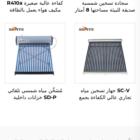
سجادة تسخين شمسية
كفاءة عالية صغيرة R410a
صديقة للبيئة مساحتها 8 أمتار
مكيف هواء يعمل بالطاقة
مربعة ومصنوعة من مادة
الشمسية لتدفئة المياه
المطاط الخارجية لامتصاص
المنزلية المستقلة للموادل
طاقة الشمس للماء الساخن
SC-V جهاز تسخين مياه
مُسَخِّن مياه شمسي تلقائي
تجاري عالي الكفاءة بجمع
SD-P خزانات داخلية
طاقة شمسية أنابيب زجاجية
مزدوجة تحت الضغط تسخين
شاغرة يعمل في الهواء الطلق
سريع مبادل حرارة غير
بشكل مستقل وغير مضغوط
مضغوط للفنادق الخارجية
طبيعيًا