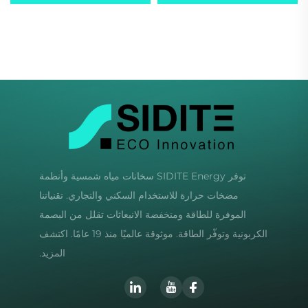
ضاغط إنفرتر ميتسوبيشي،
صديق للبيئة مبرد R32 هادئ
صديق للبيئة يعمل بالثلاجتين
R32/R410a مع تشغيل هادئ.
توفر SIDITE Energy سخانات مياه شمسية وأنظمة
مضخات حرارة للاستخدام السكني والتجاري. تقنياتنا
الموفرة للطاقة ومنخفضة الانبعاثات تقلل من البصمة
الكربونية وتوفّر الطاقة. موثوقة عالميًا منذ 19 عامًا. اكتشف
المزيد.