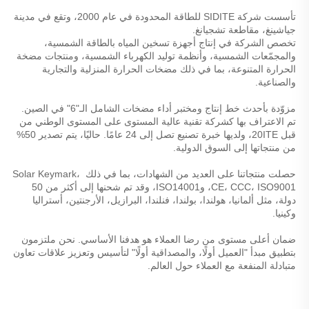
تأسست شركة SIDITE للطاقة المحدودة في عام 2000، وتقع في مدينة 
جياشينغ، مقاطعة تشجيانغ. 
تخصص الشركة في إنتاج أجهزة تسخين المياه بالطاقة الشمسية، 
والمجمّعات الشمسية، وأنظمة توليد الكهرباء الشمسية، ومنتجات مضخة 
الحرارة المتنوعة، بما في ذلك مضخات الحرارة المنزلية والتجارية 
والصناعية. 
مزوّدة بأحدث خط إنتاج ومختبر أداء مضخات الشامل الـ"6" في الصين. 
تم الاعتراف بها كشركة تقنية عالية المستوى على المستوى الوطني من 
قبل 20ITE، ولديها خبرة تصنيع تصل إلى 24 عامًا. حاليًا، يتم تصدير 50% 
من منتجاتها إلى السوق الدولية. 
حصلت منتجاتنا على العديد من الشهادات، بما في ذلك Solar Keymark، 
CE، CCC، ISO9001، وISO14001، وقد تم شحنها إلى أكثر من 50 
دولة، مثل ألمانيا، هولندا، بولندا، فنلندا، البرازيل، الأرجنتين، أستراليا 
وكينيا. 
ضمان أعلى مستوى من رضا العملاء هو هدفنا الأساسي. نحن ملتزمون 
بتطبيق مبدأ "العميل أولًا، والمصداقية أولًا" لتأسيس وتعزيز علاقات تعاون 
متبادلة المنفعة مع العملاء حول العالم. 