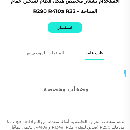
الاستخدام بشعار مخصص هيكل لنظام تسخين حمام
السباحة - R290 R410a R32
استفسار
نظرة عامة
المنتجات الموصى بها
وصف المنتج 
مضخات مخصصة 
تدعم مضخات الحرارة الخاصة بنا أنواعًا متعددة من الموادrigerant، بما 
في ذلك R290 (صديق للبيئة)، R134a، R32 و R410a، لتغطي نطاقًا 