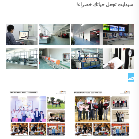
سيدايت تجعل حياتك خضراء! 
صورة العميل   