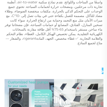
واسعًا من المناخات واللوائح. نقدم نماذج سكنية air-to-water، أنظمة 
تجارية ذات مرحلتين، ومضخات حرارة لحمامات السباحة. تحتوي جميع 
الوحدات على التحكم الذكي بالحرارة، مكثفات منخفضة الضوضاء، وطلاء 
مضاد للتآكل. مصممة للعمل بكفاءة حتى في بيئات تصل إلى -10°C، مع 
ميزات الأمان مثل منع التجمد وحماية من ارتفاع الحرارة. سواء كانت 
تسخين المنازل، الفنادق، المصانع أو حمامات السباحة، فإن مضخاتنا توفر 
ماء ساخن مستقر باستخدام 65-75% أقل طاقة مقارنة بالسخانات 
الكهربائية التقليدية. يمكن تخصيص الهيكل الكامل، الغطاء، نظام التحكم 
والعلامة التجارية. ✅ غطاء مخصص، الجهد، المادةrigerant، والشعار — 
متاح لجميع النماذج. 
صور تفصيلية 