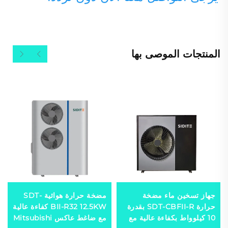
المنتجات الموصى بها
جهاز تسخين ماء مضخة
مضخة حرارة هوائية SDT-
حرارة SDT-CBFII-R بقدرة
BII-R32 12.5KW كفاءة عالية
10 كيلوواط بكفاءة عالية مع
مع ضاغط عاكس Mitsubishi