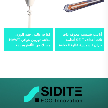
أنابيب شمسية مجوفة ذات
كفاءة عالية، خفة الوزن،
ثلاث أهداف SE-T أنظمة
متانة، توربين هوائي HAWT
حرارية شمسية عالية الكفاءة
مسبك من الألمنيوم بدء
لتسخين المياه تحتوي على
التشغيل برياح منخفضة
تقنية من جامعة تشينغهوا
خيارات 3/5 شفرات لمولدات
الرياح