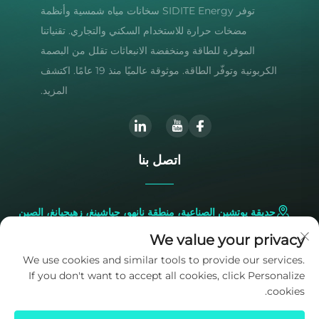
توفر SIDITE Energy سخانات مياه شمسية وأنظمة
مضخات حرارة للاستخدام السكني والتجاري. تقنياتنا
الموفرة للطاقة ومنخفضة الانبعاثات تقلل من البصمة
الكربونية وتوفّر الطاقة. موثوقة عالميًا منذ 19 عامًا. اكتشف
المزيد.
اتصل بنا
حديقة يوتشين الصناعية، منطقة نانهو، جياشينغ، زهيجيانغ، الصين
We value your privacy
+86-573-83224422
We use cookies and similar tools to provide our services.
If you don't want to accept all cookies, click Personalize
[email protected]
cookies.