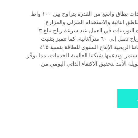
نقدّم توربينات ريحية موثوقة ذات نطاق واسع من القدرة يتراوح بين ١٠٠ واط
مناطق النائية والاستخدام المنزلي والمزارع
والشبكات المصغرة. وتبدأ هذه التوربينات في العمل عند سرعة رياح تبلغ ٣
أمتار/ثانية، وتتحمل سرعات رياح تصل إلى ٦٠ متراً/ثانية، كما تتميز بتثبيت
وحداتي بسيط. وتحسّن توربيناتنا الريحية الإنتاج السنوي للطاقة بنسبة ١٥٪
مر. وتدعمها شبكتنا العالمية للخدمات، مما يوفّر
ة الأمد لتحقيق الاكتفاء الذاتي اليومي من