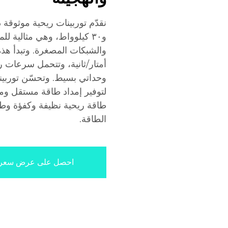
و٣٠ كيلوواط، وهي مثالية لل
لتوفير إمداد طاقة مستقل ومست
طاقة ريحية نظيفة وكفؤة وطويل
الطاقة.
احصل على عرض سعر