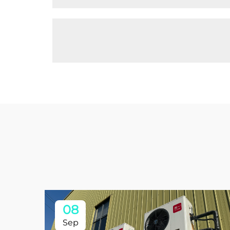
08
Sep