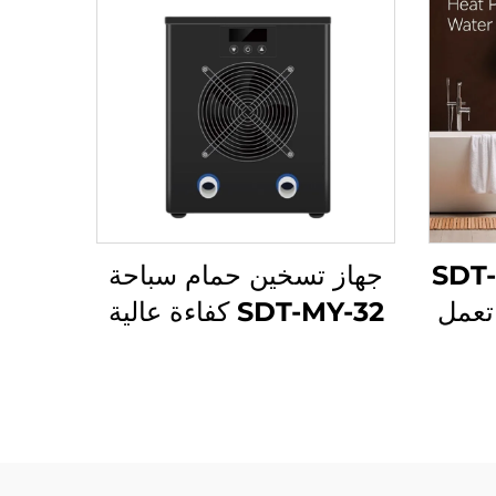
مياه تجاري SDT-E
جهاز تسخين حمام سباحة
 تعمل
SDT-MY-32 كفاءة عالية
بالتيار المتردد سعة 150-
6.5KW تشغيل هادئ مبرد
 خزان
R32 موفر للطاقة ضوضاء
مطلي
منخفضة غطاء فولاذي
مقاوم للصدأ لـ