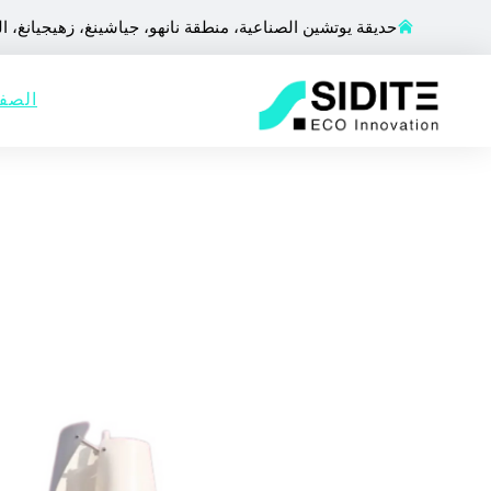
حديقة يوتشين الصناعية، منطقة نانهو، جياشينغ، زهيجيانغ، ا
الصفح