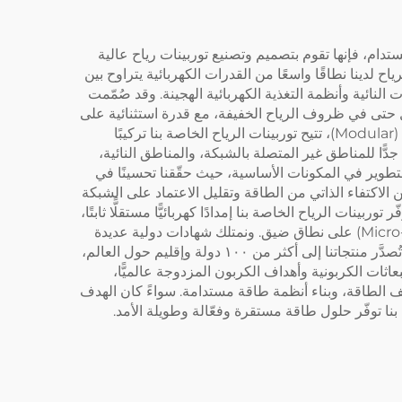
بلغ 25 عامًا في القطاع وتركّز على الابتكار المستدام، فإنها تقوم بتصميم وتصنيع توربينات رياح عالية
ح لدينا نطاقًا واسعًا من القدرات الكهربائية يتراوح بين
تمامًا احتياجات الطاقة للأسر المعيشية والمزارع والشبكات الصغيرة (Micro-grids) والمجتمعات النائية وأنظمة التغذية الكهربائية الهجينة. وقد صُمّمت
ضة جدًّا تبلغ ٣ أمتار/ثانية، ما يسمح بتوليد طاقة فعّال حتى في ظروف الرياح الخفيفة، مع قدرة استثنائية على
مقاومة الرياح تصل إلى ٦٠ مترًا/ثانية لضمان تشغيل مستقر في البيئات الجوية القاسية والمتغيرة. وباعتماد هيكل تركيب وحدوي (Modular)، تتيح توربينات الرياح الخاصة بنا تركيبًا
ًّا للمناطق غير المتصلة بالشبكة، والمناطق النائية،
لتطوير في المكونات الأساسية، حيث حقّقنا تحسينًا في
د المستخدمين على تحقيق درجة أعلى من الاكتفاء الذاتي من الطاقة وتقليل الاعتماد على الشبكة
ات الرياح الخاصة بنا إمدادًا كهربائيًّا مستقلًّا ثابتًا،
داعمةً بذلك الوصول غير المنقطع للطاقة في المزارع النائية والمنازل الريفية ومراكز المراقبة وأنظمة الشبكات الصغيرة (Micro-grid) على نطاق ضيق. ونمتلك شهادات دولية عديدة
منها شهادة المطابقة الأوروبية (CE) وشهادة الأيزو ٩٠٠١ وغيرها، ما يضمن جودة المنتجات وامتثالها لمعايير السوق العالمية. كما تُصدَّر منتجاتنا إلى أكثر من ١٠٠ دولة وإقليم حول العالم،
ثات الكربونية وأهداف الكربون المزدوجة عالميًّا،
اليف الطاقة، وبناء أنظمة طاقة مستدامة. سواءً كان الهدف
ا توفّر حلول طاقة مستقرة وفعّالة وطويلة الأمد.