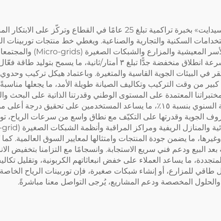
وبصفتها رائدة في مجال الطاقة النظيفة، وتتمتع شركة «سيدايت» بخبرة تراكمية ت
ستخدامات السكنية والتجارية والصناعية. ويغطي خط منتجات توربينات الريا
١٠٠ واط و٣٠ كيلوواط، ما يلبّي 
هذه التوربينات باستخدام تقنيات هوائية متقدمة، وتتميّز بسرعة انطلاق منخف
ير من وقت التركيب وتكاليف الصيانة طويلة الأمد، ما يجعلها مناسبةً جد
ختبراتنا المعتمدة على المستوى الوطني وقدرتنا الذاتية على البحث وا
كفاءة توليد الطاقة، ما أدى إلى زيادة متوسط إنتاج الطاقة السنوي بنسبة ١٥٪، ما يساع
ف الجوية وقدرتها على التكيّف مع نطاق واسع من سرعات الرياح، توفّر توربين
لبيع ودعم فني سريع الاستجابة. وانسجامًا مع التزامنا بتخفيض الانبعا
 المتجددة، ما يساعد العملاء على خفض انبعاثاتهم الكربونية، وتقليل تك
اقي للمزارع، أو إنشاء شبكات صغيرة، فإن توربينات الرياح الخاصة بن
لحلول المخصصة ودعم المشاريع، يُرجى التواصل معنا مباشرةً.