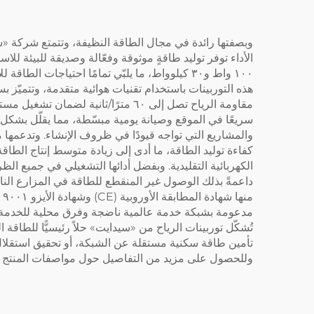
الأداء توفر توليد طاقةٍ موثوقة وفعّالة وصديقة للبيئة للا
سريعًا في الموقع وصيانة يومية مبسّطة، مما يقلّل بشكل كب
والمشاريع التي تواجه قيودًا في ظروف الإنشاء. وتدعمها م
الكهربائية التقليدية. وبفضل أدائها التشغيلي في جميع الظرو
مدعومة بشبكة خدمة عالمية ناضجة وفرق محلية للخدمة بعد ا
تُشكّل توربينات الرياح من «سيدايت» حلاً رئيسيًّا للطاقة
تأمين طاقة سكنية مستقلة عن الشبكة، أو تحقيق استقلال ط
وللحصول على مزيد من التفاصيل حول مواصفات المنتج وا