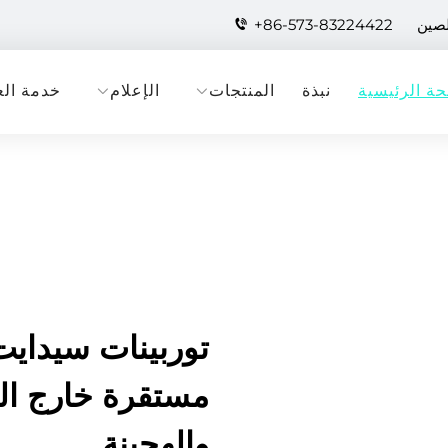
لصين
+86-573-83224422
ة الرئيسية
نبذة
المنتجات
الإعلام
خدمة الع
توربينات سيدايت
مستقرة خارج الش
والهجينة