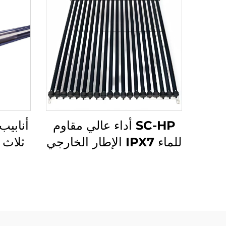
SC-HP أداء عالي مقاوم
أنابي
للماء IPX7 الإطار الخارجي
من الألمنيوم جهاز تسخين
حرا
مياه شمسي أنابيب مجوفة
الكف
جامع شمسي صوف
تحتوي 
الصخرة للخارج والفنادق