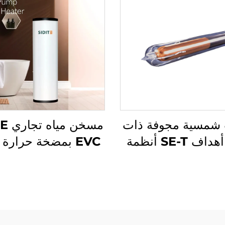
ب شمسية مجوفة ذات
مسخن 
ثلاث أهداف SE-T أنظمة
EVC بمضخة حرارة
رية شمسية عالية
اءة لتسخين المياه
500 لتر كفاءة طاقة
على تقنية من جامعة
داخلي من الصلب ال
تشينغهوا
بالزنك SPCC للمنازل