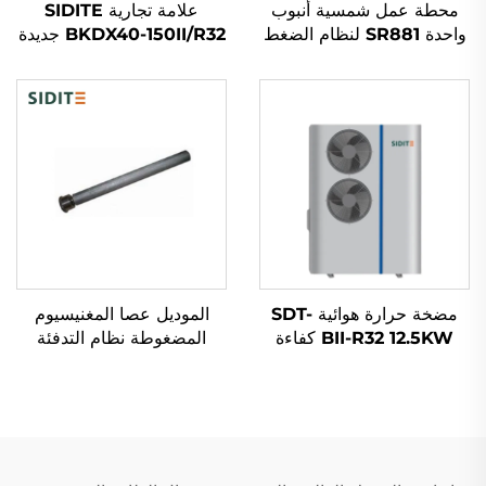
محطة عمل شمسية أنبوب
علامة تجارية SIDITE
واحدة SR881 لنظام الضغط
BKDX40-150II/R32 جديدة
المنقسم
R32 Full DC Inverter
اليابانية مع تقنية inverter +
EVI مضخة حرارة
مضخة حرارة هوائية SDT-
الموديل عصا المغنيسيوم
BII-R32 12.5KW كفاءة
المضغوطة نظام التدفئة
عالية مع ضاغط عاكس
الشمسي مضاد للتآكل مضاد
Mitsubishi صديق للبيئة
للتكتلات الكاثودية خزانات
مبرد R32 هادئ
المياه أنابيب فراغ ممتدة