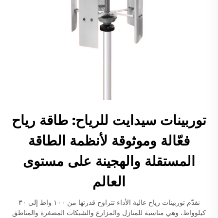
توربينات سيدايت للرياح: طاقة رياح
فعّالة وموثوقة لأنظمة الطاقة
المستقلة والهجينة على مستوى
العالم
نقدّم توربينات رياح عالية الأداء تتراوح قدرتها من ١٠٠ واط إلى ٣٠
كيلوواط، وهي مناسبة للمنازل والمزارع والشبكات المصغرة والمناطق