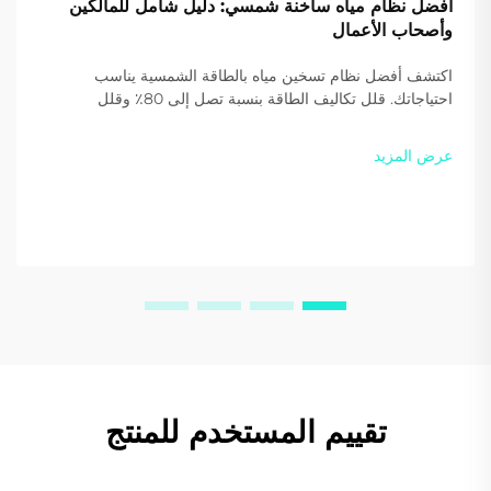
أفضل نظام مياه ساخنة شمسي: دليل شامل للمالكين
وأصحاب الأعمال
اكتشف أفضل نظام تسخين مياه بالطاقة الشمسية يناسب
احتياجاتك. قلل تكاليف الطاقة بنسبة تصل إلى 80٪ وقلل
الانبعاثات الكربونية مع حلول Sidite عالية الكفاءة. احصل على
عرض سعر مخصص اليوم.
عرض المزيد
تقييم المستخدم للمنتج