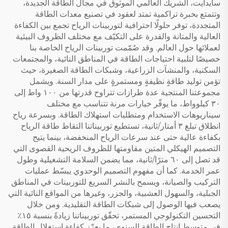
سايدايت، الشريك العالمي الموثوق في مجال الطاقة الجديدة،
وتتمتع بخبرة تراكمية تمتد لعقود في تصنيع معدات الطاقة
المتجددة، توفر حلولًا احترافية لتوربينات الرياح تجمع بين الكفاءة
العالية والمتانة والقدرة على التكيّف مع مختلف الظروف البيئية
لعملائها حول العالم. وقد صُمّمت توربينات الرياح الخاصة بنا
خصيصًا لتلبية احتياجات الطاقة في المناطق النائية، والمجتمعات
السكنية، والمنشآت الزراعية، وشبكات الطاقة الصغيرة، حيث
تؤمن توليد طاقةٍ نظيفةٍ ومستمرةٍ على مدار السنة. ويشمل
مجموعتنا المنتجية عدة طرازات تتراوح قدرتها من ١٠٠ واط إلى
٣٠ كيلوواط، ما يوفّر خيارات مرنة تتناسب مع مختلف
سيناريوهات الاستخدام ومتطلبات استهلاك الطاقة. وبسرعة رياح
انطلاق تبلغ ٣ أمتار/ثانية، تستطيع توربيناتنا التقاط طاقة الرياح
بكفاءة عالية حتى عند سرعات الرياح المنخفضة، بينما يتيح
التصميم الهيكلي المتين مقاومتها للظروف الريحية القصوى التي
قد تصل إلى ٦٠ مترًا/ثانية، مما يضمن السلامة التشغيلية وطول
عمر الخدمة. كما أن مفهوم التصميم الوحدوي يبسّط عمليات
التركيب والصيانة، ويسمح بالنشر السريع للتوربينات في المناطق
الجبلية، والسهول العشبية، والجزر، وغيرها من المواقع النائية التي
يصعب فيها الوصول إلى شبكات الطاقة التقليدية. ومن خلال
التحسين التكنولوجي المستمر، تحقّق توربيناتنا زيادةً بنسبة ١٥٪
في متوسط إنتاج الطاقة السنوي، ما يعزّز كفاءة استغلال الطاقة