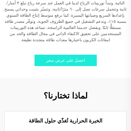
النائية. وتبدأ توربينات الرياح لدينا في العمل عند سرعة رياح تبلغ ٣ أمتار/
ثانية وتتحمل سرعات تصل إلى ٦٠ مترًا/ثانية، وتتميّز بتثبيت وحداتي يسمح
بإعدادها السريع وصيانتها اليسيرة. كما ترفع متوسط إنتاج الطاقة السنوي
بنسبة ١٥٪، وتدعم التشغيل في جميع الظروف الجوية، وتوفّر مصدر طاقة
مستقلًّا ثابتًا. وبفضل خدمتنا العالمية الراسخة، تساعد هذه التوربينات
المستخدمين على تحقيق الاكتفاء الذاتي في مجال الطاقة والحد من
انبعاثات الكربون باعتبارها معدات طاقة متجددة نظيفة.
احصل على عرض سعر
لماذا تختارنا؟
الخبرة الحرارية تُغذّي حلول الطاقة