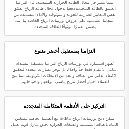
بينما نتميز في مجال الطاقة الحرارية الشمسية، فإن التزامنا
العميق بالطاقة المتجددة دفعنا لدخول مجال طاقة الرياح. نطبّق
نفس المعايير الصارمة للجودة والموثوقية والأداء المستمدة من
منتجاتنا الشمسية على عروض توربينات الرياح الخاصة بنا، مما
يضمن مصدرًا موثوقًا للطاقة المتجددة.
التزامنا بمستقبل أخضر متنوع
يُظهر استثمارنا في توربينات الرياح التزامنا بمستقبل مستدام
شامل. لا نقدم فقط حلًا واحدًا، بل نوفر مسارات متعددة لتحقيق
الاكتفاء الذاتي من الطاقة والحد من الانبعاثات الكربونية، مما يتيح
للعملاء اختيار أفضل مزيج يناسب موقعهم واحتياجاتهم.
التركيز على الأنظمة المتكاملة المتجددة
يمكن دمج توربينات الرياح Sidite مع أنظمتنا الخاصة بتسخين
المياه بالطاقة الشمسية ومضخات الحرارة لخلق منازل قوية تعمل