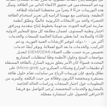
ويدعم المستخدمين في تحقيق الاكتفاء الذاتي من الطاقة. وتمثّل
هذه التوربينات جزءًا لا يتجزأ من محفظتنا الشاملة للطاقة
النظيفة، وتتماشى مع مهمتنا الرامية إلى تعزيز استخدام الطاقة
الخضراء والحد من الانبعاثات الكربونية عالميًّا. ونطبّق أنظمة
صارمة لمراقبة الجودة، مدعومةً بخطوط إنتاج متقدمة ومرافق
اختبار وطنية المستوى، لضمان مطابقة كل منتج للمعايير الدولية
للأداء والسلامة. كما يغطي شبكتنا العالمية للمبيعات والخدمات
أكثر من ١٠٠ دولة، لتوفير الإرشادات الفنية الفورية، ودعم
التركيب، والخدمات ما بعد البيع لعملائنا. ونوفر أيضًا خدمات
تخصيص مرنة حسب طلب العملاء (OEM/ODM) لتعديل
مواصفات المنتج وحلول الأنظمة وفقًا لمتطلبات المشاريع
المحددة. فسواءً كان الأمر يتعلق بتزويد المنازل بالطاقة المستقلة
أو تطبيقات المزارع وشبكات الميكرو-جرد (Micro-grid) على
نطاق واسع، فإن توربينات الرياح من سايدايت تقدّم حلول طاقة
مستقرة ومنخفضة الكربون وفعّالة من حيث التكلفة. وللمزيد من
المعلومات حول اختيار المنتجات ودراسات الحالة الخاصة
بالمشاريع والخدمات المخصصة، يُرجى التواصل مع فريقنا
الاحترافي للحصول على استشارة مفصّلة.