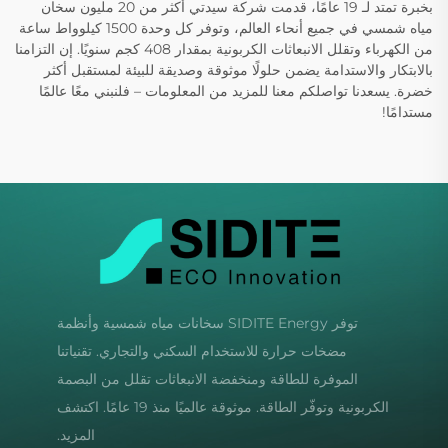
بخبرة تمتد لـ 19 عامًا، قدمت شركة سيدتي أكثر من 20 مليون سخان
مياه شمسي في جميع أنحاء العالم، وتوفر كل وحدة 1500 كيلوواط ساعة
من الكهرباء وتقلل الانبعاثات الكربونية بمقدار 408 كجم سنويًا. إن التزامنا
بالابتكار والاستدامة يضمن حلولًا موثوقة وصديقة للبيئة لمستقبل أكثر
خضرة. يسعدنا تواصلكم معنا للمزيد من المعلومات – فلنبني معًا عالمًا
مستدامًا!
توفر SIDITE Energy سخانات مياه شمسية وأنظمة
مضخات حرارة للاستخدام السكني والتجاري. تقنياتنا
الموفرة للطاقة ومنخفضة الانبعاثات تقلل من البصمة
الكربونية وتوفّر الطاقة. موثوقة عالميًا منذ 19 عامًا. اكتشف
المزيد.