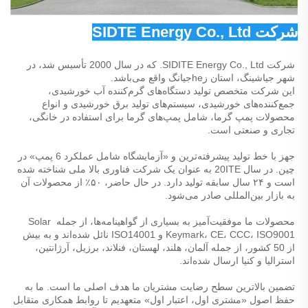
شرکت SIDTE Energy Co., Ltd 
شرکت SIDITE Energy Co., Ltd. که در سال 2000 تأسیس شد، در 
شهر جیا‌شینگ، استان زheجیانگ واقع می‌باشد. 
این شرکت متخصص تولید دستگاه‌های گرم‌کننده آب خورشیدی، 
جمع‌کننده‌های خورشیدی، سیستم‌های تولید برق خورشیدی و انواع 
محصولات پمپ گرما، شامل پمپ‌های گرما برای استفاده در خانگی، 
تجاری و صنعتی است. 
جهز با خط تولید پیشرفته‌ترین و «آزمایشگاه شامل عملکرد 6 پمپ» در 
چین. در سال 20ITE به عنوان یک شرکت فناوری بالا ملی شناخته شده 
است و ۲۴ سال سابقه تولید دارد. در حال حاضر، ۵۰٪ از محصولات آن 
به بازار بین‌المللی صادر می‌شود. 
محصولات ما موفقیت‌آمیز به بسیاری از گواهینامه‌ها، از جمله Solar 
Keymark، CE، CCC، ISO9001 و ISO14001 نائل شده‌اند و به بیش 
از 50 کشور، از جمله آلمان، هلند، لهستان، فنلاند، برزیل، آرژانتین، 
استرالیا و کنیا ارسال شده‌اند. 
تضمین بالاترین سطح رضایت مشتریان ما هدف اصلی ما است. ما به 
حفظ اصول «مشتری اول، اعتبار اول» متعهدیم تا روابط همکاری متقابل 