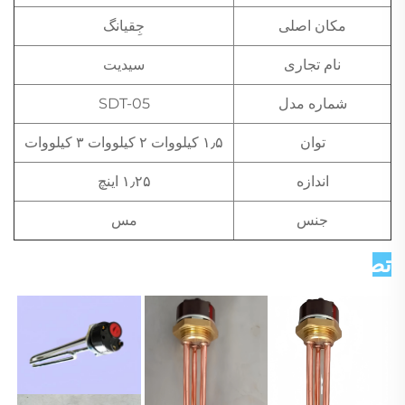
مکان اصلی
جِقیانگ
نام تجاری
سیدیت
شماره مدل
SDT-05
توان
۱٫۵ کیلووات ۲ کیلووات ۳ کیلووات
اندازه
۱٫۲۵ اینچ
جنس
مس
تصاویر دقیق   