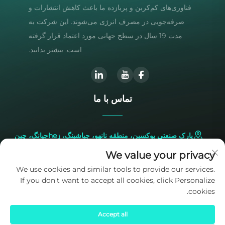
فناوری‌های کم‌کربن و پربازده ما باعث کاهش انتشارات و
صرفه‌جویی در مصرف انرژی می‌شوند. این شرکت به
مدت 19 سال در سطح جهانی مورد اعتماد قرار گرفته
است. بیشتر بدانید.
تماس با ما
پارک صنعتی یوکسین، منطقه نانهو، جیاشینگ، زheجیانگ، چین
We value your privacy
+86-573-83224422
We use cookies and similar tools to provide our services.
If you don't want to accept all cookies, click Personalize
[email protected]
cookies.
Accept all