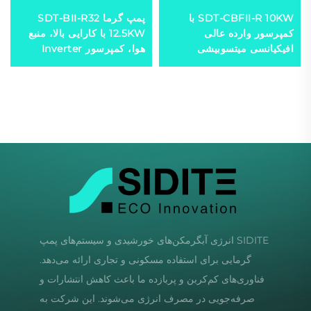
SDT-CBFII-R 10KW با
پمپ گرما SDT-BII-R32
کمپرسور وارده عالی
12.5KW با کارایی بالا، منبع
افیکیانسی میتسوبیشی
هوا، کمپرسور Inverter
دوست دلیر محیط زیست
میتسوبیشی، مواد مبرد
R32/R410a عملکرد آرام
سازگار با محیط زیست R32
Pompe گرما گرمکن آب
و عملکرد آرام
SIDITE انرژی آبگرمکن‌های خورشیدی و سیستم‌های پمپ
گرمایی برای استفاده مسکونی و تجاری ارائه می‌دهد.
فناوری‌های کم‌کربن و پربازده ما باعث کاهش انتشارات و
صرفه‌جویی در مصرف انرژی می‌شوند. این شرکت به