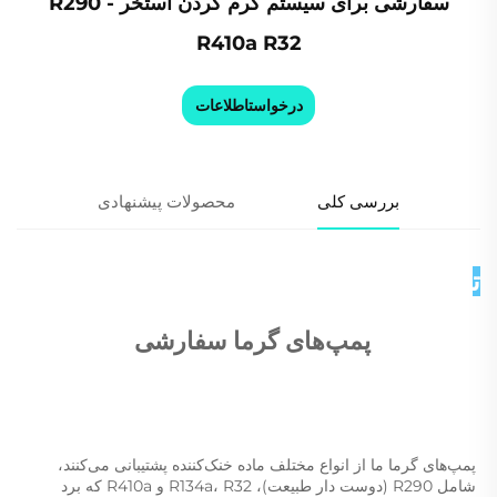
سفارشی برای سیستم گرم کردن استخر - R290
R410a R32
درخواستاطلاعات
بررسی کلی
محصولات پیشنهادی
توضیحات محصول 
پمپ‌های گرما سفارشی 
پمپ‌های گرما ما از انواع مختلف ماده خنک‌کننده پشتیبانی می‌کنند، 
شامل R290 (دوست دار طبیعت)، R134a، R32 و R410a که برد 