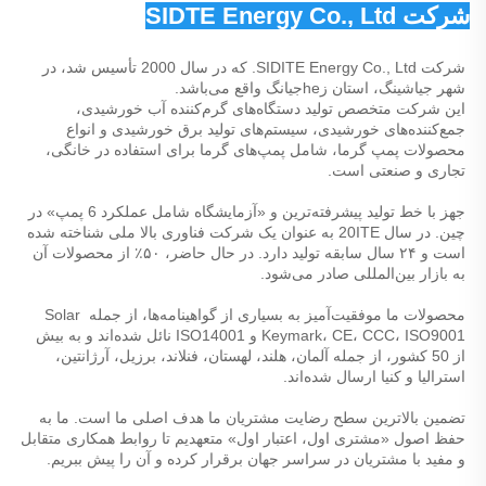
شرکت SIDTE Energy Co., Ltd 
شرکت SIDITE Energy Co., Ltd. که در سال 2000 تأسیس شد، در 
شهر جیا‌شینگ، استان زheجیانگ واقع می‌باشد. 
این شرکت متخصص تولید دستگاه‌های گرم‌کننده آب خورشیدی، 
جمع‌کننده‌های خورشیدی، سیستم‌های تولید برق خورشیدی و انواع 
محصولات پمپ گرما، شامل پمپ‌های گرما برای استفاده در خانگی، 
تجاری و صنعتی است. 
جهز با خط تولید پیشرفته‌ترین و «آزمایشگاه شامل عملکرد 6 پمپ» در 
چین. در سال 20ITE به عنوان یک شرکت فناوری بالا ملی شناخته شده 
است و ۲۴ سال سابقه تولید دارد. در حال حاضر، ۵۰٪ از محصولات آن 
به بازار بین‌المللی صادر می‌شود. 
محصولات ما موفقیت‌آمیز به بسیاری از گواهینامه‌ها، از جمله Solar 
Keymark، CE، CCC، ISO9001 و ISO14001 نائل شده‌اند و به بیش 
از 50 کشور، از جمله آلمان، هلند، لهستان، فنلاند، برزیل، آرژانتین، 
استرالیا و کنیا ارسال شده‌اند. 
تضمین بالاترین سطح رضایت مشتریان ما هدف اصلی ما است. ما به 
حفظ اصول «مشتری اول، اعتبار اول» متعهدیم تا روابط همکاری متقابل 
و مفید با مشتریان در سراسر جهان برقرار کرده و آن را پیش ببریم. 