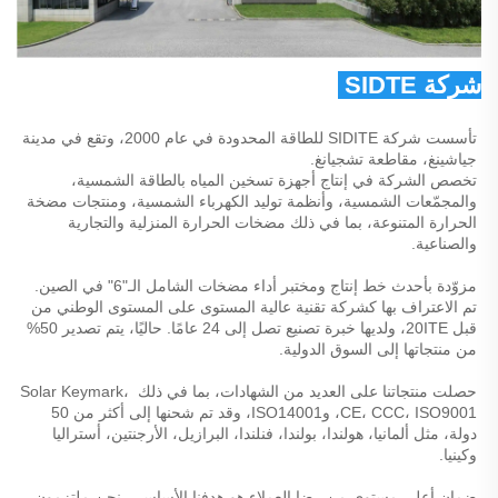
شركة SIDTE للطاقة المحدودة 
تأسست شركة SIDITE للطاقة المحدودة في عام 2000، وتقع في مدينة 
جياشينغ، مقاطعة تشجيانغ. 
تخصص الشركة في إنتاج أجهزة تسخين المياه بالطاقة الشمسية، 
والمجمّعات الشمسية، وأنظمة توليد الكهرباء الشمسية، ومنتجات مضخة 
الحرارة المتنوعة، بما في ذلك مضخات الحرارة المنزلية والتجارية 
والصناعية. 
مزوّدة بأحدث خط إنتاج ومختبر أداء مضخات الشامل الـ"6" في الصين. 
تم الاعتراف بها كشركة تقنية عالية المستوى على المستوى الوطني من 
قبل 20ITE، ولديها خبرة تصنيع تصل إلى 24 عامًا. حاليًا، يتم تصدير 50% 
من منتجاتها إلى السوق الدولية. 
حصلت منتجاتنا على العديد من الشهادات، بما في ذلك Solar Keymark، 
CE، CCC، ISO9001، وISO14001، وقد تم شحنها إلى أكثر من 50 
دولة، مثل ألمانيا، هولندا، بولندا، فنلندا، البرازيل، الأرجنتين، أستراليا 
وكينيا. 
ضمان أعلى مستوى من رضا العملاء هو هدفنا الأساسي. نحن ملتزمون 