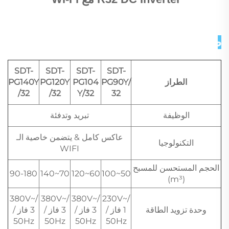
صور تفصيلية 
SDT-
SDT-
SDT-
SDT-
الطراز
PG90Y/
PG104
PG120Y
PG140Y
/32
/32
Y/32
32
الوظيفة
تبريد وتدفئة
عاكس كامل & يتضمن خاصية الـ
التكنولوجيا
WIFI
الحجم المستحسن للمسبح
90-180
70~140
60~120
50~100
(m³)
380V~/
380V~/
380V~/
230V~/
وحدة تزويد الطاقة
1 فاز /
3 فاز /
3 فاز /
3 فاز /
50Hz
50Hz
50Hz
50Hz