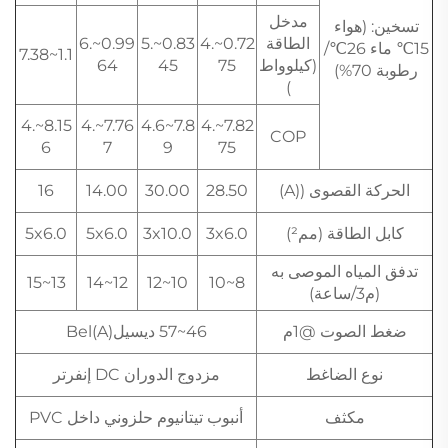
مدخل
تسخين: (هواء
الطاقة
0.72~4.
0.83~5.
0.99~6.
15℃ ماء 26℃/
1.1~7.38
(كيلوواط
75
45
64
رطوبة 70%)
)
8.15~4.
7.76~4.
7.8~4.6
7.82~4.
COP
6
7
9
75
الحركة القصوى ((A)
28.50
30.00
14.00
16
كابل الطاقة (مم²)
3x6.0
3x10.0
5x6.0
5x6.0
تدفق المياه الموصى به
13~15
12~14
10~12
8~10
(م3/ساعة)
ضغط الصوت @1م
46~57 ديسيلBel(A)
نوع الضاغط
مزدوج الدوران DC إنفرتر
مكثف
أنبوب تيتانيوم حلزوني داخل PVC