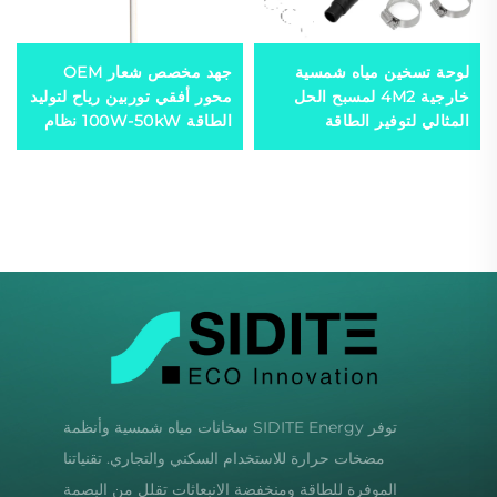
لوحة تسخين مياه شمسية
جهد مخصص شعار OEM
خارجية 4M2 لمسبح الحل
محور أفقي توربين رياح لتوليد
المثالي لتوفير الطاقة
الطاقة 100W-50kW نظام
الشمسية
طاقة رياح مستقل مع الشعار
توفر SIDITE Energy سخانات مياه شمسية وأنظمة
مضخات حرارة للاستخدام السكني والتجاري. تقنياتنا
الموفرة للطاقة ومنخفضة الانبعاثات تقلل من البصمة