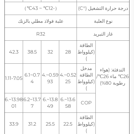
درجة حرارة التشغيل (°C)
（-12℃ ~ 43℃）
نوع العلبة
علبة فولاذ مطلي بالزنك
غاز التبريد
R32
الطاقة
(كيلوواط
28
32
38.5
42.3
)
مدخل
التدفئة: (هواء
الطاقة
0.52~4.
0.59~4.
0.7~6.1
26℃ ماء 26℃/
1.11-7.05
(كيلوواط
25
93
4
رطوبة 80%)
)
13.98~6.
13.7~6.2
13.8~6.
13.6~6.
COP
01
7
49
58
الطاقة
(كيلوواط
22.5
25.5
31.2
33.9
)