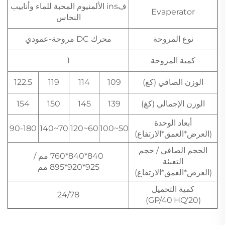
فins الألمنيوم المحبة للماء وأنابيب
Evaperator
النحاس
نوع المروحة
محرك DC مروحة-عمودي
كمية المروحة
1
الوزن الصافي (كغ)
109
114
119
122.5
الوزن الإجمالي (كغ)
139
145
150
154
أبعاد الوحدة
90-180
70~140
60~120
50~100
(العرض*العمق*الارتفاع)
الحجم الصافي / حجم
840*840*760 مم /
التعبئة
925*920*895 مم
(العرض*العمق*الارتفاع)
كمية التحميل
24/78
(20'GP/40'HQ)