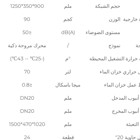
حجم الشبكة
ملم
900*350*1250
خارجية
الوزن
كجم
90
مستوى الضوضاء
dB(A)
≤50
ة
نموذج
/
محرك مروحة ذكية
حرارة التشغيل المحيطة
°م
(-25℃ -- 43℃)
ل حراري خزان الماء
لتر
70
عمل خزان الماء
ميجا باسكال
≤0.8
نبوب المدخل
ملم
DN20
نبوب المخرج
ملم
DN20
لتعبئة
ملم
1020*470*1500
حاوية 20"
قطعة
24