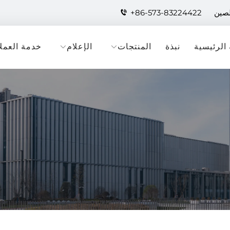
لصين
+86-573-83224422
الرئيسية
نبذة
المنتجات
الإعلام
خدمة العملا