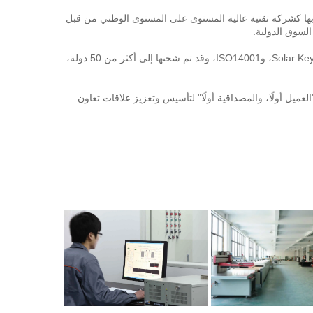
مزوّدة بأحدث خط إنتاج ومختبر أداء مضخات الشامل الـ"6" في الصين. تم الاعتراف بها كشركة تقنية عالية المستوى على المستوى الوطني من قبل 
حصلت منتجاتنا على العديد من الشهادات، بما في ذلك Solar Keymark، CE، CCC، ISO9001، وISO14001، وقد تم شحنها إلى أكثر من 50 دولة، 
ضمان أعلى مستوى من رضا العملاء هو هدفنا الأساسي. نحن ملتزمون بتطبيق مبدأ "العميل أولًا، والمصداقية أولًا" لتأسيس وتعزيز علاقات تعاون 