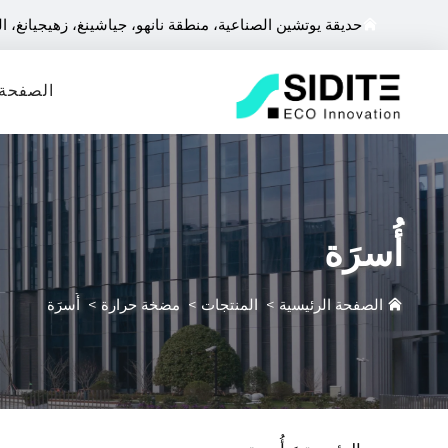
حديقة يوتشين الصناعية، منطقة نانهو، جياشينغ، زهيجيانغ، ا
الصفحة 
أُسرَة
الصفحة الرئيسية
>
المنتجات
>
مضخة حرارة
>
أُسرَة