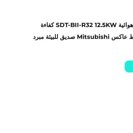
مضخة حرارة هوائية SDT-BII-R32 12.5KW كفاءة
عالية مع ضاغط عاكس Mitsubishi صديق للبيئة مبرد