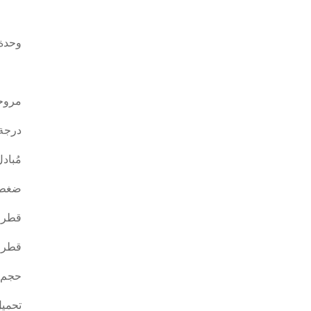
وحدة 
مروح
درجة 
مُباد
ضغط 
قطر أ
قطر أ
حجم ا
تحميل 