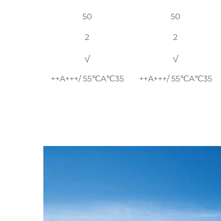
50
50
2
2
√
√
35℃A+++/ 55℃A++
35℃A+++/ 55℃A++