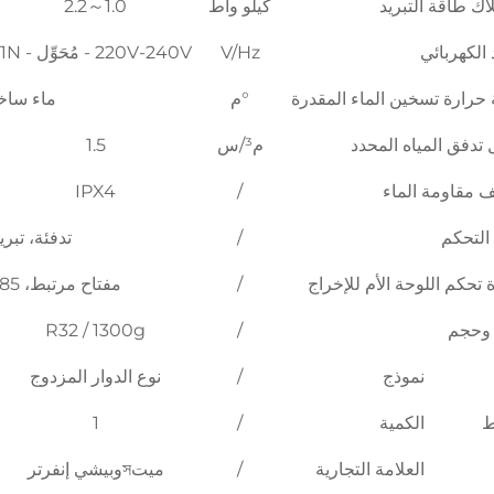
اك طاقة التبريد
كيلو واط
1.0～2.2
 الكهربائي
V/Hz
220V-240V - مُحَوِّل - 1N
حرارة تسخين الماء المقدرة
°م
ماء ساخن: 55℃ / تسخين:45℃ 
تدفق المياه المحدد
م³/س
1.5
 مقاومة الماء
/
IPX4
التحكم
/
تدفئة، تبريد، DHW، تدفئة+DHW، ت
 تحكم اللوحة الأم للإخراج
/
مفتاح مرتبط، RS485، صمام ثلاثي الاتجاه كهربائي، مضخة ماء.
 وحجم
/
R32 / 1300g
نموذج
/
نوع الدوار المزدوج
ط
الكمية
/
1
العلامة التجارية
/
ميتসوبيشي إنفرتر