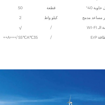
حاوية 40"
قطعة
50
 مساعد مدمج
كيلو واط
2
ـ WI-FI
/
√
قة ErP
/
35℃A+++/ 55℃A++
 تفصيلية 
شركتنا 