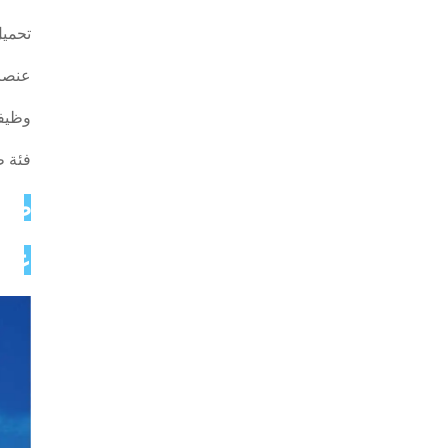
تحميل 
عنصر
وظيفة ال
فئة طا
صور
عن 