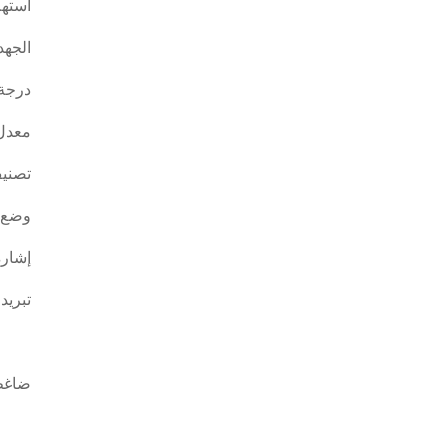
استهل
الجهد
درجة 
معدل 
تصنيف
وضع 
إشارة
تبريد
ضاغ