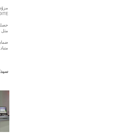
20ITE، ولديها خبرة تصنيع تصل إلى 24 عامًا. حاليًا، يتم تصدير 50% من م
مثل أل
متباد
سيدا