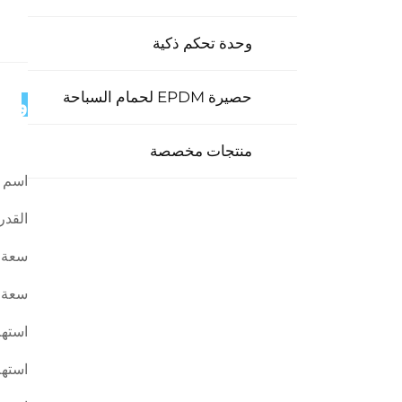
وحدة تحكم ذكية
حصيرة EPDM لحمام السباحة
وصف
منتجات مخصصة
اسم ا
القدر
سعة ا
سعة ا
استهل
استهل