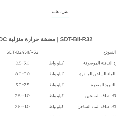
نظرة عامة
 المنتج 
SDT-BII-R32 | 
مضخة حرارة منزلية DC إنفرتر كل شيء في واحد 
لنموذج
SDT-B245II/R32
ة التدفئة الموصوفة
كيلو واط
3.0~8.5
لماء الساخن المقدرة
كيلو واط
3.0~8.0
لتبريد المقدرة
كيلو واط
2.5~5.0
اك طاقة التسخين
كيلو واط
1.0～2.5
اك طاقة الماء الساخن
كيلو واط
1.0～2.5