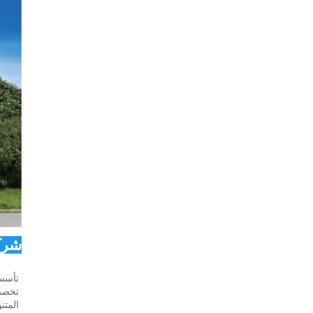
شركة SIDTE للطا
تأسست شركة SIDITE للطاقة ال
المتن