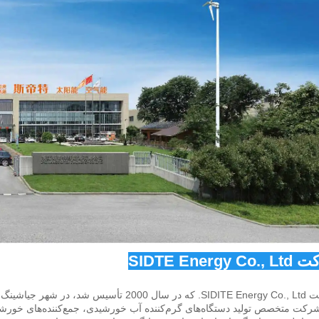
SIDTE Energy  
 جیا‌شینگ، استان زheجیانگ واقع می‌باشد. 