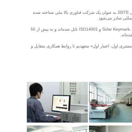
جهز با خط تولید پیشرفته‌ترین و «آزمایشگاه شامل عملکرد 6 پمپ» در چین. در سال 20ITE به عنوان یک شرکت فناوری بالا ملی شناخته شده 
محصولات ما موفقیت‌آمیز به بسیاری از گواهینامه‌ها، از جمله Solar Keymark، CE، CCC، ISO9001 و ISO14001 نائل شده‌اند و به بیش از 50 
د. 
تضمین بالاترین سطح رضایت مشتریان ما هدف اصلی ما است. ما به حفظ اصول «مشتری اول، اعتبار اول» متعهدیم تا روابط همکاری متقابل و 