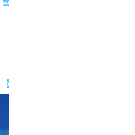
تصاو
دربا