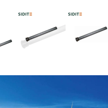
یر دقیق   
ره ما 