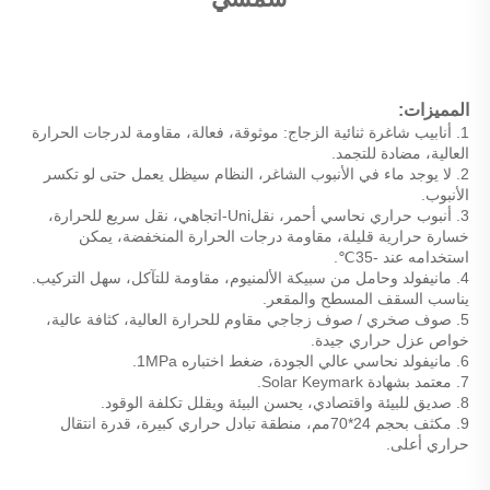
المميزات: 
1. 
أنابيب شاغرة ثنائية الزجاج: موثوقة، فعالة، مقاومة لدرجات الحرارة 
العالية، مضادة للتجمد. 
2. 
لا يوجد ماء في الأنبوب الشاغر، النظام سيظل يعمل حتى لو تكسر 
الأنبوب. 
3. 
أنبوب حراري نحاسي أحمر، نقلUni-اتجاهي، نقل سريع للحرارة، 
خسارة حرارية قليلة، مقاومة درجات الحرارة المنخفضة، يمكن 
استخدامه عند -35℃. 
4. 
مانيفولد وحامل من سبيكة الألمنيوم، مقاومة للتآكل، سهل التركيب. 
يناسب السقف المسطح والمقعر. 
5. 
صوف صخري / صوف زجاجي مقاوم للحرارة العالية، كثافة عالية، 
خواص عزل حراري جيدة. 
6. 
مانيفولد نحاسي عالي الجودة، ضغط اختباره 1MPa. 
7. 
معتمد بشهادة Solar Keymark. 
8. صديق للبيئة واقتصادي، يحسن البيئة ويقلل تكلفة الوقود. 
9. مكثف بحجم 24*70مم، منطقة تبادل حراري كبيرة، قدرة انتقال 
حراري أعلى. 