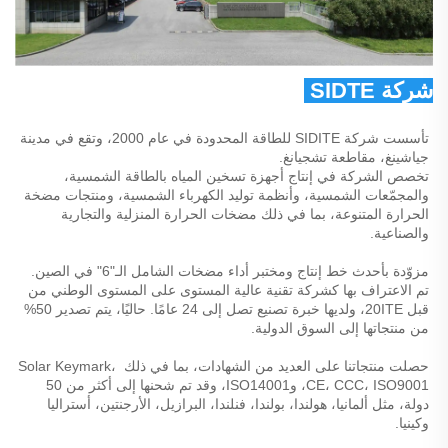
شركة SIDTE للطاقة المحدودة 
تأسست شركة SIDITE للطاقة المحدودة في عام 2000، وتقع في مدينة 
جياشينغ، مقاطعة تشجيانغ. 
تخصص الشركة في إنتاج أجهزة تسخين المياه بالطاقة الشمسية، 
والمجمّعات الشمسية، وأنظمة توليد الكهرباء الشمسية، ومنتجات مضخة 
الحرارة المتنوعة، بما في ذلك مضخات الحرارة المنزلية والتجارية 
والصناعية. 
مزوّدة بأحدث خط إنتاج ومختبر أداء مضخات الشامل الـ"6" في الصين. 
تم الاعتراف بها كشركة تقنية عالية المستوى على المستوى الوطني من 
قبل 20ITE، ولديها خبرة تصنيع تصل إلى 24 عامًا. حاليًا، يتم تصدير 50% 
من منتجاتها إلى السوق الدولية. 
حصلت منتجاتنا على العديد من الشهادات، بما في ذلك Solar Keymark، 
CE، CCC، ISO9001، وISO14001، وقد تم شحنها إلى أكثر من 50 
دولة، مثل ألمانيا، هولندا، بولندا، فنلندا، البرازيل، الأرجنتين، أستراليا 
وكينيا. 