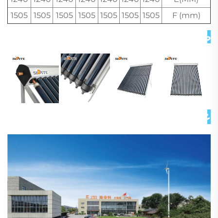
1505
1505
1505
1505
1505
1505
1505
F (mm)
صور تفصيلية 
عن شركتنا 