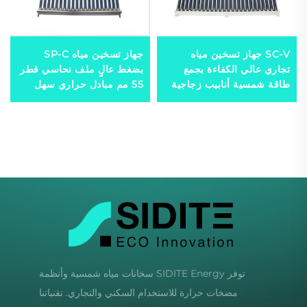
SC-V جهاز تسخين مياه
جهاز تسخين مياه SP-C
تجاري عالي الكفاءة بجمع
بضغط عالٍ ملف نحاسي قطر
طاقة شمسية أنابيب زجاجية
55 مم مبادل حراري سهل
شاغرة يعمل في الهواء الطلق
التركيب، جهاز تسخين ماء
بشكل مستقل وغير مضغوط
خارجي مستوٍ بالماء الحراري
طبيعيًا
المستقل
توفر SIDITE Energy سخانات مياه شمسية وأنظمة
مضخات حرارة للاستخدام السكني والتجاري. تقنياتنا