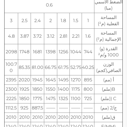
الضغط الاسمي
0.6
(مبا)
المساحة
3
2.5
2.4
2
1.8
1.5
1
الفعلية (م²)
المساحة
4.8
3.87
3.72
3.12
2.81
2.21
1.6
الإجمالية (م²)
القدرة (و)
2098
1748
1681
1398
1256
1044
744
1000 و/م²
الوزن
100.7
85.35
81.00
66.75
61.75
52.75
40.25
الصافي(كجم)
0
أ (مم)
895
1270
1495
1645
1945
2020
2395
B(ملم)
800
1175
1400
1550
1850
1925
2300
C ((ملم)
725
1100
1325
1475
1775
1850
2225
ج/2 (مم)
——
——
——
——
887.5
925
1112.5
ق(ملم)
2010
2010
2010
2010
2010
2010
2010
1240
1240
1240
1240
1240
1240
1240
E(MM)