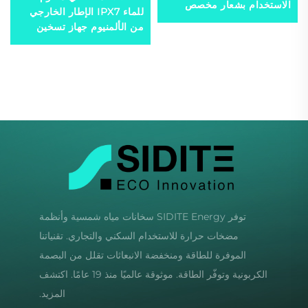
الاستخدام بشعار مخصص
للماء IPX7 الإطار الخارجي
هيكل لنظام تسخين حمام
من الألمنيوم جهاز تسخين
السباحة - R290 R410a R32
مياه شمسي أنابيب مجوفة
جامع شمسي صوف الصخرة
للخارج والفنادق
توفر SIDITE Energy سخانات مياه شمسية وأنظمة
مضخات حرارة للاستخدام السكني والتجاري. تقنياتنا
الموفرة للطاقة ومنخفضة الانبعاثات تقلل من البصمة
الكربونية وتوفّر الطاقة. موثوقة عالميًا منذ 19 عامًا. اكتشف
المزيد.