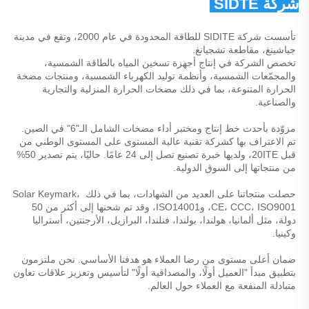
شركة SIDTE للطاقة المحدودة 
تأسست شركة SIDITE للطاقة المحدودة في عام 2000، وتقع في مدينة 
جياشينغ، مقاطعة تشجيانغ. 
تخصص الشركة في إنتاج أجهزة تسخين المياه بالطاقة الشمسية، 
والمجمّعات الشمسية، وأنظمة توليد الكهرباء الشمسية، ومنتجات مضخة 
الحرارة المتنوعة، بما في ذلك مضخات الحرارة المنزلية والتجارية 
والصناعية. 
مزوّدة بأحدث خط إنتاج ومختبر أداء مضخات الشامل الـ"6" في الصين. 
تم الاعتراف بها كشركة تقنية عالية المستوى على المستوى الوطني من 
قبل 20ITE، ولديها خبرة تصنيع تصل إلى 24 عامًا. حاليًا، يتم تصدير 50% 
من منتجاتها إلى السوق الدولية. 
حصلت منتجاتنا على العديد من الشهادات، بما في ذلك Solar Keymark، 
CE، CCC، ISO9001، وISO14001، وقد تم شحنها إلى أكثر من 50 
دولة، مثل ألمانيا، هولندا، بولندا، فنلندا، البرازيل، الأرجنتين، أستراليا 
وكينيا. 
ضمان أعلى مستوى من رضا العملاء هو هدفنا الأساسي. نحن ملتزمون 
بتطبيق مبدأ "العميل أولًا، والمصداقية أولًا" لتأسيس وتعزيز علاقات تعاون 
متبادلة المنفعة مع العملاء حول العالم. 