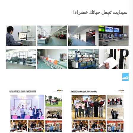
سيدايت تجعل حياتك خضراء! 
صورة العميل   