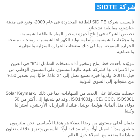
شركة SIDTE للطاقة المحدودة 
تأسست شركة SIDITE للطاقة المحدودة في عام 2000، وتقع في مدينة 
جياشينغ، مقاطعة تشجيانغ. 
تخصص الشركة في إنتاج أجهزة تسخين المياه بالطاقة الشمسية، 
والمجمّعات الشمسية، وأنظمة توليد الكهرباء الشمسية، ومنتجات مضخة 
الحرارة المتنوعة، بما في ذلك مضخات الحرارة المنزلية والتجارية 
والصناعية. 
مزوّدة بأحدث خط إنتاج ومختبر أداء مضخات الشامل الـ"6" في الصين. 
تم الاعتراف بها كشركة تقنية عالية المستوى على المستوى الوطني من 
قبل 20ITE، ولديها خبرة تصنيع تصل إلى 24 عامًا. حاليًا، يتم تصدير 50% 
من منتجاتها إلى السوق الدولية. 
حصلت منتجاتنا على العديد من الشهادات، بما في ذلك Solar Keymark، 
CE، CCC، ISO9001، وISO14001، وقد تم شحنها إلى أكثر من 50 
دولة، مثل ألمانيا، هولندا، بولندا، فنلندا، البرازيل، الأرجنتين، أستراليا 
وكينيا. 
ضمان أعلى مستوى من رضا العملاء هو هدفنا الأساسي. نحن ملتزمون 
بتطبيق مبدأ "العميل أولًا، والمصداقية أولًا" لتأسيس وتعزيز علاقات تعاون 
متبادلة المنفعة مع العملاء حول العالم. 