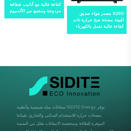
كفاءة عالية مع أنابيب شفافة
مزدوجة ومجمع من الألمنيوم
R290 مصدر هواء صديق
المقاوم للتآكل لاستخدامه في
للبيئة مضخة ضخ حرارة ذات
مسخن المياه الشمسي
كفاءة عالية تعمل بالكهرباء
للاستخدام المنزلي المريح
والمتين المعدني
توفر SIDITE Energy سخانات مياه شمسية وأنظمة
مضخات حرارة للاستخدام السكني والتجاري. تقنياتنا
الموفرة للطاقة ومنخفضة الانبعاثات تقلل من البصمة