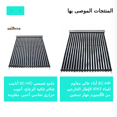
المنتجات الموصى بها
SC-HP أداء عالي مقاوم
جامع شمسي SC-HD أنابيب
للماء IPX7 الإطار الخارجي
شاغر ثنائية الزجاج، أنبوب
من الألمنيوم جهاز تسخين
حراري نحاسي أحمر، مقاومة
مياه شمسي أنابيب مجوفة
درجة حرارة -35°C منخفضة،
جامع شمسي صوف الصخرة
خارجي مستقل
للخارج والفنادق