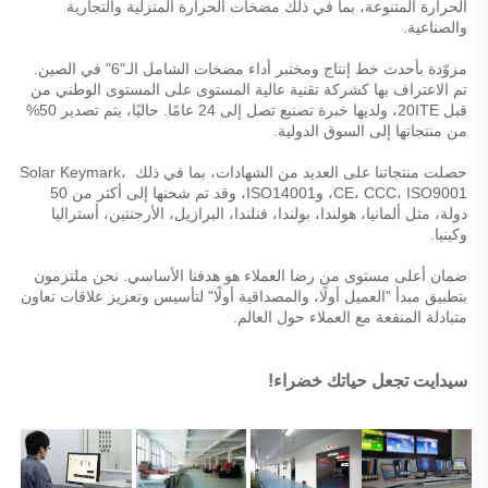
الحرارة المتنوعة، بما في ذلك مضخات الحرارة المنزلية والتجارية 
والصناعية. 
مزوّدة بأحدث خط إنتاج ومختبر أداء مضخات الشامل الـ"6" في الصين. 
تم الاعتراف بها كشركة تقنية عالية المستوى على المستوى الوطني من 
قبل 20ITE، ولديها خبرة تصنيع تصل إلى 24 عامًا. حاليًا، يتم تصدير 50% 
من منتجاتها إلى السوق الدولية. 
حصلت منتجاتنا على العديد من الشهادات، بما في ذلك Solar Keymark، 
CE، CCC، ISO9001، وISO14001، وقد تم شحنها إلى أكثر من 50 
دولة، مثل ألمانيا، هولندا، بولندا، فنلندا، البرازيل، الأرجنتين، أستراليا 
وكينيا. 
ضمان أعلى مستوى من رضا العملاء هو هدفنا الأساسي. نحن ملتزمون 
بتطبيق مبدأ "العميل أولًا، والمصداقية أولًا" لتأسيس وتعزيز علاقات تعاون 
متبادلة المنفعة مع العملاء حول العالم. 
سيدايت تجعل حياتك خضراء! 