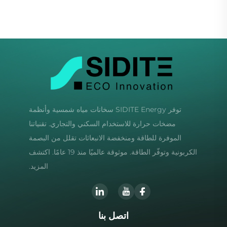
توفر SIDITE Energy سخانات مياه شمسية وأنظمة
مضخات حرارة للاستخدام السكني والتجاري. تقنياتنا
الموفرة للطاقة ومنخفضة الانبعاثات تقلل من البصمة
الكربونية وتوفّر الطاقة. موثوقة عالميًا منذ 19 عامًا. اكتشف
المزيد.
اتصل بنا