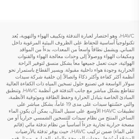
المنخفضة، إنتاج باستخدام
التوقيت تسخين حماية 18
سبائك الألومنيوم المصهورة
بالحقن
HAVC، وهو اختصار لعبارة التدفئة وتكييف الهواء والتهوية، يُعد
تكنولوجياً أساسية للحفاظ على الظروف البيئية المرغوبة داخل
المباني. ويشمل نطاقاً واسعاً من المعدات، بدءاً من المواقد
ومكيفات الهواء ووصولاً إلى وحدات معالجة الهواء والقنوات
الهوائية، حيث تعمل جميعها معاً بشكل منسق لتوفير الراحة
الحرارية وجودة هواء داخلية مقبولة. ويسير القطاع باستمرار نحو
أنظمة أكثر كفاءة وأكثر ذكاءً واتصالاً. إن خلفية شركة سيدات
سولار الواسعة في تصنيع حلول تسخين المياه ذات الكفاءة العالية
تتقاطع بشكل مباشر مع جانب التدفئة في أنظمة HAVC. وتنطبق
المبادئ الخاصة بتبادل الحرارة وحفظ الطاقة وموثوقية الأنظمة،
والتي حسّنتها سيدات على مدى 19 عاماً، بشكل مباشر على
تطبيقات HAVC الأوسع. على سبيل المثال، يمكن أن يكون الماء
الساخن المنتج من نظام سيدات للتسخين الشمسي حرارياً أو من
مضخة حرارية تجارية جزءاً أساسياً من نظام تدفئة مائي (قائم
على الماء) ضمن تركيب HAVC، حيث يوفر تدفئة بالأرضيات
المشعّة أو يُشغل وحدات المروحة والملف الحراري. ويمثل فهم