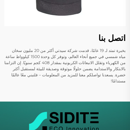
اتصل بنا
بخبرة تمتد لـ 19 عامًا، قدمت شركة سيدتي أكثر من 20 مليون سخان
مياه شمسي في جميع أنحاء العالم، وتوفر كل وحدة 1500 كيلوواط ساعة
من الكهرباء وتقلل الانبعاثات الكربونية بمقدار 408 كجم سنويًا. إن التزامنا
بالابتكار والاستدامة يضمن حلولًا موثوقة وصديقة للبيئة لمستقبل أكثر
خضرة. يسعدنا تواصلكم معنا للمزيد من المعلومات – فلنبني معًا عالمًا
مستدامًا!