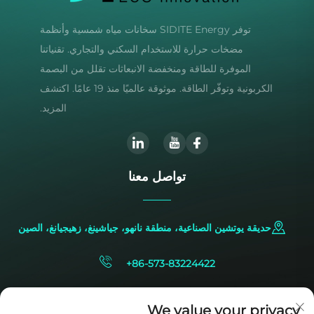
توفر SIDITE Energy سخانات مياه شمسية وأنظمة
مضخات حرارة للاستخدام السكني والتجاري. تقنياتنا
الموفرة للطاقة ومنخفضة الانبعاثات تقلل من البصمة
الكربونية وتوفّر الطاقة. موثوقة عالميًا منذ 19 عامًا. اكتشف
المزيد.
تواصل معنا
حديقة يوتشين الصناعية، منطقة نانهو، جياشينغ، زهيجيانغ، الصين
+86-573-83224422
[email protected]
We value your privacy