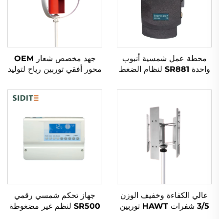
محطة عمل شمسية أنبوب
جهد مخصص شعار OEM
واحدة SR881 لنظام الضغط
محور أفقي توربين رياح لتوليد
المنقسم
الطاقة 100W-50kW نظام
طاقة رياح مستقل مع الشعار
عالي الكفاءة وخفيف الوزن
جهاز تحكم شمسي رقمي
3/5 شفرات HAWT توربين
SR500 لنظم غير مضغوطة
رياح عمودي/أفقي بدء الرياح
تحميل ماء أوتوماتيكي / يدوي