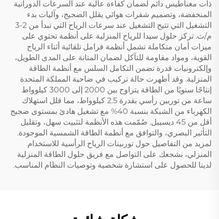
ذات مغناطيس دائم لضمان كفاءة عالية عند السرعات الدورانية
المنخفضة، وتصميم شفرات هوائي يقلل الضجيج، وآليات بدء
التشغيل التي تتيح التشغيل عند سرعات الرياح التي تبدأ من 2-3
م/ث. تركز حلول سيدا للرياح المنزلية على أنظمة تحتوي على
ميزات أمان متكاملة تشمل أنظمة فرامل تلقائية أثناء الرياح
القوية، ومواد مقاومة للتآكل لضمان المتانة على المدى الطويل،
وإلكترونيات قدرة تضمن التكامل السلس مع أنظمة الطاقة
المنزلية. وقد أظهرت حالة تركيب في ضاحية المملكة المتحدة
إنتاجًا سنويًا من الطاقة يتراوح بين 2000 إلى 3000 كيلوواط
ساعة من توربين رأسي بقدرة 2.5 كيلوواط، مما قلل استهلاك
الكهرباء من الشبكة بنسبة 40% مع تشغيل هادئ بمستوى ضجيج
أقل من 45 ديسيبل. صُمّمت هذه الأنظمة لتثبيت سهل، وتقليل
التأثير البصري، والتوافق مع أنظمة الطاقة الشمسية الموجودة.
لمزيد من التفاصيل حول توربينات الرياح الرأسية للاستخدام
المنزلي، نشجعك على التواصل مع فريق حلول الطاقة المنزلية
لدينا للحصول على استشارة شخصية وتوصيات النظام المناسب.