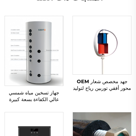
جهد مخصص شعار OEM
محور أفقي توربين رياح لتوليد
جهاز تسخين مياه شمسي
الطاقة 100W-50kW نظام
عالي الكفاءة بسعة كبيرة
طاقة رياح مستقل مع الشعار
SP-T مع تخزين تحت الضغط
وجمع حراري متعدد
الاستخدامات للفنادق، مستقل
التثبيت