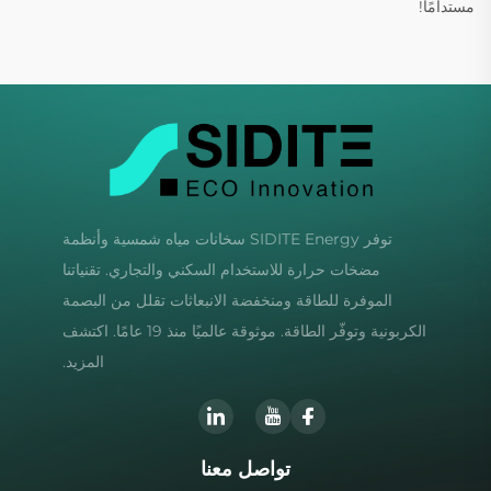
مستدامًا!
توفر SIDITE Energy سخانات مياه شمسية وأنظمة
مضخات حرارة للاستخدام السكني والتجاري. تقنياتنا
الموفرة للطاقة ومنخفضة الانبعاثات تقلل من البصمة
الكربونية وتوفّر الطاقة. موثوقة عالميًا منذ 19 عامًا. اكتشف
المزيد.
تواصل معنا