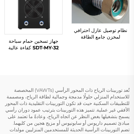
نظام توصيل عازل احترافي
لمخزن جامع الطاقة
جهاز تسخين حمام سباحة
الشمسية الحرارية أنابيب
SDT-MY-32 كفاءة عالية
شمسية واحدة مسبقة العزل
6.5KW تشغيل هادئ مبرد
ذات طيات ماء
R32 موفر للطاقة ضوضاء
منخفضة غطاء فولاذي مقاوم
للصدأ لـ
تُعد توربينات الرياح ذات المحور الرأسي (VAWTs) المخصصة
للاستخدام المنزلي حلولًا مدمجة وجمالية لطاقة الرياح، ومصممة
للتطبيقات السكنية حيث قد تكون التوربينات التقليدية ذات المحور
الأفقي غير عملية. تتميز هذه التوربينات بترتيب عمود دوران رأسي
يسمح بتشغيلها بغض النظر عن اتجاه الرياح، وعادةً ما تعتمد على
مبادئ تصميم داريوس أو سابونيوس أو مزيج هجين من كليهما.
تضم التوربينات الرأسية الحديثة للمستخدمين المنزليين مولدات