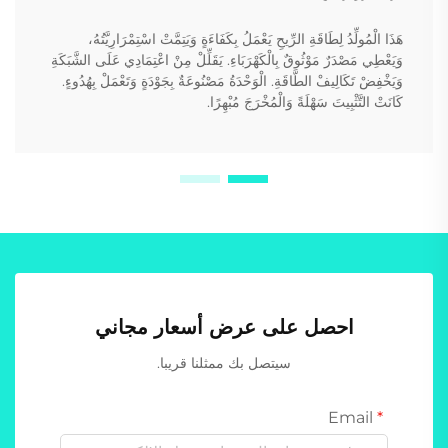
هَذَا الْمُولِّدُ لِطَاقَةِ الرِّيحِ يَعْمَلُ بِكَفَاءَةٍ وَيَتِمَّتْ اسْتِمْرَارِيَّتُهُ،
وَيَعْطِي مَصْدَرٌ مَوْثُوقٌ بِالْكَهْرَبَاءِ. يَقَلِّلْ مِنْ اعْتِمَادِي عَلَى الشَّبَكَةِ
وَيَخْفِضْ تَكَالِيفْ الطَّاقَةِ. الْوَحْدَةُ مَصْنُوعَةٌ بِجَوْدَةٍ وَتَعْمَلْ بِهُدُوءٍ.
كَانَتْ التَّثْبِيتَ سَهْلَةً وَالْمُخْرَجَ مُبْهِرًا.
احصل على عرض أسعار مجاني
سيتصل بك ممثلنا قريبا.
Email