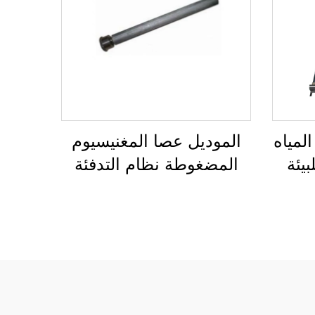
لمياه
الموديل عصا المغنيسيوم
يئة
المضغوطة نظام التدفئة
 عالٍ
الشمسي مضاد للتآكل
خزان
مضاد للتكتلات الكاثودية
SUS
خزانات المياه أنابيب فراغ
طلق
ممتدة