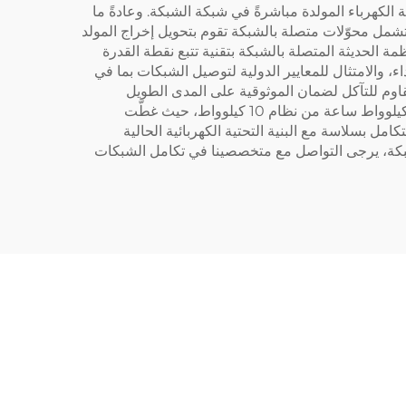
opera بالتوازي مع شبكة الكهرباء العامة، وتغذية الكهرباء المولدة مباشرةً في شبكة الشبكة. وعادةً ما
شمل محوّلات متصلة بالشبكة تقوم بتحويل إخراج المولد
ة الحديثة المتصلة بالشبكة بتقنية تتبع نقطة القدرة
أداء، والامتثال للمعايير الدولية لتوصيل الشبكات بما في
 بتصنيفات قدرة من 5 كيلوواط إلى 100 كيلوواط، مزودة ببناء مقاوم للتآكل لضمان الموثوقية على المدى الطويل
وتشغيل منخفض الضجيج مناسب للمناطق السكنية. وقد أظهرت تركيبات تجارية في ألمانيا إنتاجًا سنويًا من الطاقة بلغ 25,000 كيلوواط ساعة من نظام 10 كيلوواط، حيث غطّت
 لتتكامل بسلاسة مع البنية التحتية الكهربائية الحالية
شبكة، يرجى التواصل مع متخصصينا في تكامل الشبكات