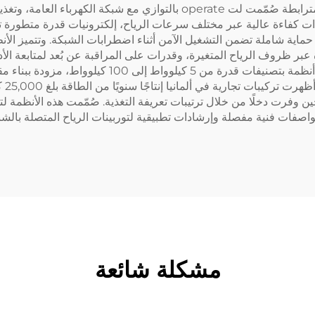
تُعد توربينات الرياح المتصلة بالشبكة أنظمة طاقة ريحية مترابطة صُمّمت لت te
ت كفاءة عالية عبر مختلف سرعات الرياح، إلكترونيات قدرة متطورة ت
حماية شاملة تضمن التشغيل الآمن أثناء اضطرابات الشبكة. وتتميز الأنظم
لمحصودة عبر ظروف الرياح المتغيرة، وقدرات على المراقبة عن بُعد لمتابعة ال
ذلك UL1741 وIEC61400. وتشمل حلول سيدا الهندسية أنظمة
للطاقة في حين وفرت دخلًا من خلال ترتيبات تعريفة التغذية. صُمّمت هذه الأنظمة
صفات فنية مفصلة وإرشادات تطبيقية لتوربينات الرياح المتصلة بال
مشكلة شائعة