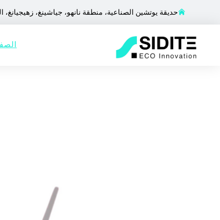
حديقة يوتشين الصناعية، منطقة نانهو، جياشينغ، زهيجيانغ، ا
الصفح