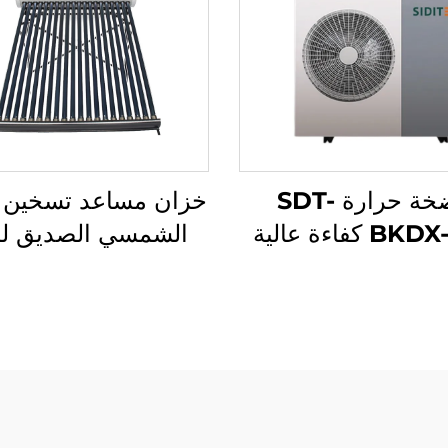
مضخة حرارة SDT-
خزان مساعد تسخين ا
BKDX-R32 كفاءة عالية
الشمسي الصديق للب
12000 وحدة حرارية
SD-T 55 مم ضغط
انية تسخين صديق
من البولي يوريثين 
 مصدر هوائي للمنازل
داخلي 304-2B
مكاتب والمساحات
للفنادق والهواء ال
التجارية بهدوء