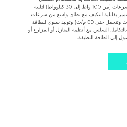
بالشبكة، مع نماذج متعددة السرعات (من 100 واط إلى 30 كيلوواط) لتلبية
تتميز بقابلية التكيف مع نطاق واسع من سرعات
الرياح (تبدأ التشغيل عند 3 م/ث وتتحمل حتى 60 م/ث) وتوليد سنوي للطاقة
ما يسمح بالتكامل السلس مع أنظمة المنازل أو المزارع أو
ول إلى الطاقة النظيفة.