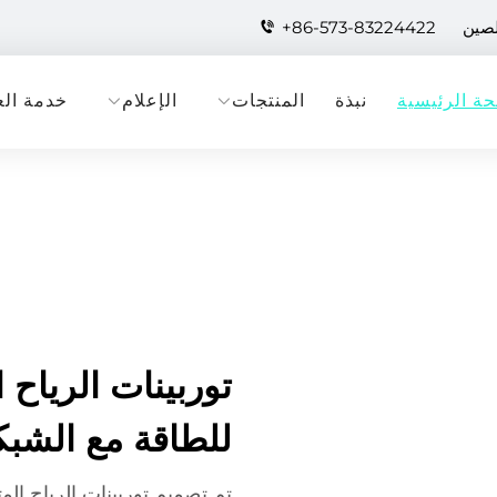
لصين
+86-573-83224422
ة الرئيسية
نبذة
المنتجات
الإعلام
خدمة الع
توربينات الرياح 
للطاقة مع الشب
تم تصميم توربينات الرياح الم