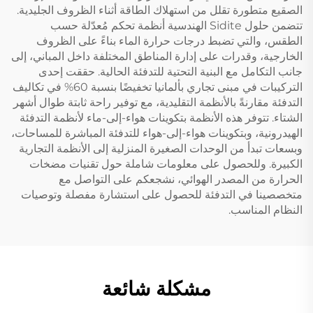
الصقيع متطورة تقلل من استهلاك الطاقة أثناء الظروف الجليدية.
تتضمن حلول Sidite الهندسية أنظمة تحكم مُعدّلة حسب
الطقس، والتي تضبط درجات حرارة الماء بناءً على الظروف
الخارجية، وقدرات على إدارة المناطق المختلفة داخل المباني، إلى
جانب التكامل مع البنية التحتية للتدفئة الحالية. حققت إحدى
التركيبات في مبنى تجاري بألمانيا تخفيضًا بنسبة 60% في تكاليف
التدفئة مقارنةً بالأنظمة التقليدية، مع توفير راحة ثابتة طوال أشهر
الشتاء. تتوفر هذه الأنظمة بتكوينات هواء-إلى-ماء لأنظمة التدفئة
الهيدرونية، وبتكوينات هواء-إلى-هواء للتدفئة المباشرة للمساحات،
وبسعات تبدأ من الوحدات الصغيرة المنزلية إلى الأنظمة التجارية
الكبيرة. وللحصول على معلومات شاملة حول تقنيات مضخات
الحرارة من المصدر الهوائي، نشجعكم على التواصل مع
متخصصينا في التدفئة للحصول على استشارة مفصلة وتوصيات
النظام المناسب.
مشكلة شائعة