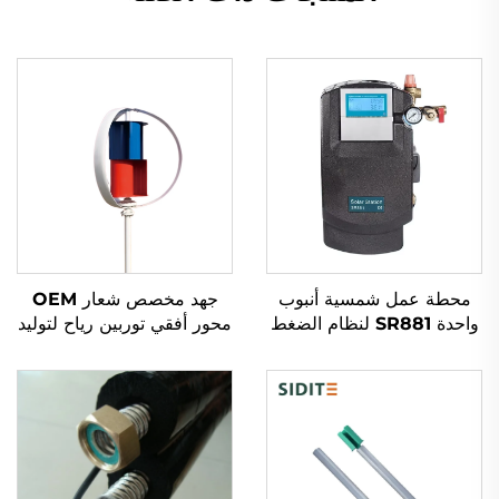
محطة عمل شمسية أنبوب
جهد مخصص شعار OEM
واحدة SR881 لنظام الضغط
محور أفقي توربين رياح لتوليد
المنقسم
الطاقة 100W-50kW نظام
طاقة رياح مستقل مع الشعار