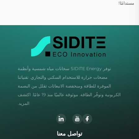
مستدامًا!
توفر SIDITE Energy سخانات مياه شمسية وأنظمة
مضخات حرارة للاستخدام السكني والتجاري. تقنياتنا
الموفرة للطاقة ومنخفضة الانبعاثات تقلل من البصمة
الكربونية وتوفّر الطاقة. موثوقة عالميًا منذ 19 عامًا. اكتشف
المزيد.
تواصل معنا