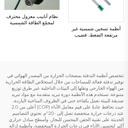
نظام أنابيب معزول محترف
لمجمّع الطاقة الشمسية
أنظمة تسخين شمسية غير
الحرارية خزان مسبقاً معزول
مرتفعة الضغط، قضيب
مرنة من الفولاذ المقاوم
المغنيسيوم مضاد للتآكل
للصدأ أجزاء المياه الشمسية
ومضاد للتكتل، أنابيب فارغة
تقلل من تكلفة المياه.
تتخصص أنظمة التدفئة بمضخات الحرارة من المصدر الهوائي في
توفير تدفئة فعالة للمساحات من خلال استخلاص الطاقة الحرارية
من الهواء الخارجي ونقلها إلى البيئات الداخلية عبر طرق توزيع
متنوعة. تستخدم هذه الأنظمة دورة تبريد متقدمة مع مواد تبريد
صديقة للبيئة تعمل بكفاءة حتى في الظروف المناخية الباردة،
حيث تحافظ عادةً على قيم معامل الأداء (COP) أعلى من 2.0
عند درجات حرارة منخفضة تصل إلى -20°م. تحتوي التصاميم
الحديثة على تقنية الحقن المحسن للبخار، وأسطح مبادل حراري
أكبر لتحسين الأداء في درجات الحرارة المنخفضة، وأنظمة إزالة