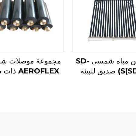
مُسَخِّن مياه شمسي SD-
مجموعة موصلات شم
S(SD-G) صديق للبيئة
AEROFLEX ذ
دي ضغط عالي بولي
حرارة عالية نظام أن
يثين غير مضغوط
معزول EPDM
لفنادق المستقلة
الطاقة الشمسية الحر
لا يتطلب لحام