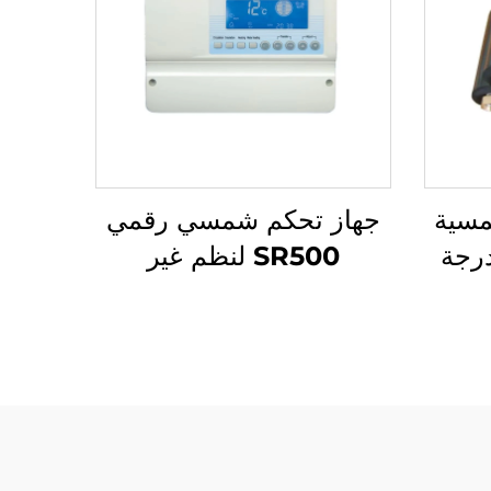
سية
جهاز تحكم شمسي رقمي
ات درجة
SR500 لنظم غير
ابيب
مضغوطة تحميل ماء
 لمتطلبات
أوتوماتيكي / يدوي التوقيت
ارية
تسخين حماية 18