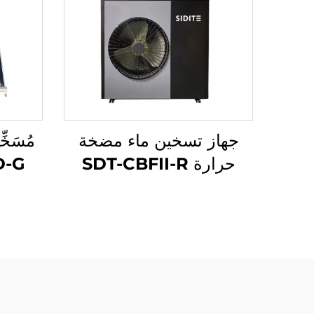
جهاز تسخين ماء مضخة
حرارة SDT-CBFII-R
بقدرة 10 كيلوواط بكفاءة
اقتصا
عالية مع ضاغط إنفرتر
يور
ميتسوبيشي، صديق للبيئة
ل
يعمل بالثلاجتين
R32/R410a مع تشغيل
هادئ.