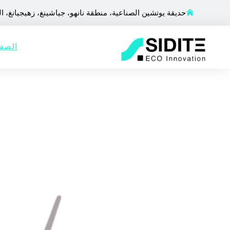
حديقة يوتشين الصناعية، منطقة نانهو، جياشينغ، زهيجيانغ، ا
الصفح