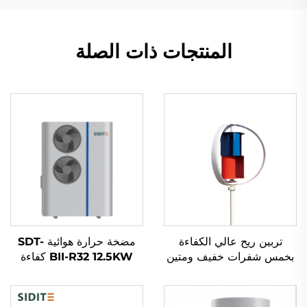
المنتجات ذات الصلة
تربين ريح عالي الكفاءة
مضخة حرارة هوائية SDT-
بخمس شفرات خفيف ومتين
BII-R32 12.5KW كفاءة
مصنوع من الألمنيوم
عالية مع ضاغط عاكس
المسبوك بتقنية تتبع ذكية
Mitsubishi صديق للبيئة
لتوليد طاقة الرياح
مبرد R32 هادئ