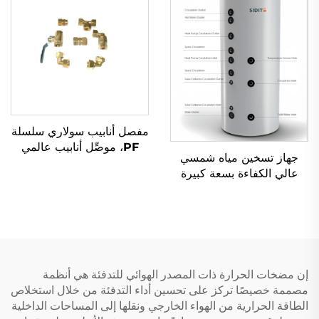
مفصل أنابيب سولاري سلسلة
PF، موصِّل أنابيب عالمي
جهاز تسخين مياه شمسي
لمكثفات SFB/SFC، تركيب
عالي الكفاءة بسعة كبيرة
بدون دوران للمجمعات
SP-T مع تخزين تحت الضغط
الشمسية.
وجمع حراري متعدد
الاستخدامات للفنادق، مستقل
التثبيت
إن مضخات الحرارة ذات المصدر الهوائي للتدفئة هي أنظمة
مصممة خصيصًا تركز على تحسين أداء التدفئة من خلال استخلاص
الطاقة الحرارية من الهواء الخارجي ونقلها إلى المساحات الداخلية