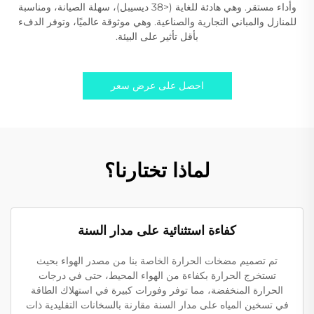
وأداء مستقر. وهي هادئة للغاية (<38 ديسيبل)، سهلة الصيانة، ومناسبة
للمنازل والمباني التجارية والصناعية. وهي موثوقة عالميًا، وتوفر الدفء
بأقل تأثير على البيئة.
احصل على عرض سعر
لماذا تختارنا؟
كفاءة استثنائية على مدار السنة
تم تصميم مضخات الحرارة الخاصة بنا من مصدر الهواء بحيث
تستخرج الحرارة بكفاءة من الهواء المحيط، حتى في درجات
الحرارة المنخفضة، مما توفر وفورات كبيرة في استهلاك الطاقة
في تسخين المياه على مدار السنة مقارنة بالسخانات التقليدية ذات