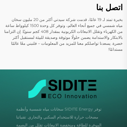
اتصل بنا
بخبرة تمتد لـ 19 عامًا، قدمت شركة سيدتي أكثر من 20 مليون سخان
مياه شمسي في جميع أنحاء العالم، وتوفر كل وحدة 1500 كيلوواط ساعة
من الكهرباء وتقلل الانبعاثات الكربونية بمقدار 408 كجم سنويًا. إن التزامنا
بالابتكار والاستدامة يضمن حلولًا موثوقة وصديقة للبيئة لمستقبل أكثر
خضرة. يسعدنا تواصلكم معنا للمزيد من المعلومات – فلنبني معًا عالمًا
مستدامًا!
توفر SIDITE Energy سخانات مياه شمسية وأنظمة
مضخات حرارة للاستخدام السكني والتجاري. تقنياتنا
الموفرة للطاقة ومنخفضة الانبعاثات تقلل من البصمة