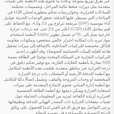
عبر طرق توزيع متنوعة. وعادةً ما تحتوي هذه الأنظمة على تقنيات
متقدمة مثل دورات ضغط ثنائية المراحل، وتصميمات محسّنة
للمبادلات الحرارية، وخوارزميات تحكم متطورة تُحسّن الأداء في
المناخات التي يسيطر عليها التدفئة. تحقق الوحدات الحديثة عوامل
أداء موسمية (SPF) مرتفعة تتراوح بين 3.5 و4.5، مع الحفاظ على
قيم معامل الأداء (COP) أعلى من 2.5 حتى عند درجات حرارة
خارجية تصل إلى -15°م. تشمل تطوير Sidite لأنظمة استخدام
مواد تبريد ذات إمكانية احترار عالمي منخفض، ومكونات مقاومة
للتآكل مخصصة للتركيبات الساحلية، بالإضافة إلى ميزات تشغيل
هادئة للغاية للبيئات الحساسة للضوضاء. وقد أظهرت إحدى
التركيبات التجارية في المملكة المتحدة توفيرًا في الطاقة بنسبة
55% مقارنةً بأنظمة الغلايات الغازية، مع توفير تحكم دقيق في
درجة الحرارة عبر مناطق متعددة. صُمّمت هذه الأنظمة لتتكامل
مع أنظمة التدفئة الأرضية أو المشعات ذات درجة الحرارة
المنخفضة أو وحدات المروحة والملف، وتشمل اتصالًا ذكيًا للتكامل
مع أنظمة إدارة المباني. تحتوي النماذج المتقدمة على ميزات
استعادة الحرارة ويمكن دمجها مع أنظمة الطاقة الشمسية
الحرارية لزيادة الكفاءة. لمزيد من المعلومات الشاملة حول
تقنيات مضخات الحرارة ذات المصدر الهوائي للتدفئة وتطبيقاتها،
يرجى التواصل مع فريق الدعم الفني لدينا للحصول على وثائق
المنتج التفصيلية والمساعدة في تصميم النظام.