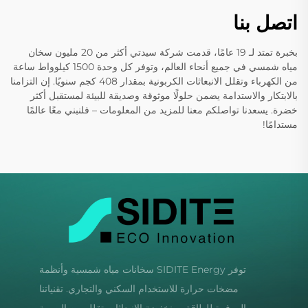
اتصل بنا
بخبرة تمتد لـ 19 عامًا، قدمت شركة سيدتي أكثر من 20 مليون سخان
مياه شمسي في جميع أنحاء العالم، وتوفر كل وحدة 1500 كيلوواط ساعة
من الكهرباء وتقلل الانبعاثات الكربونية بمقدار 408 كجم سنويًا. إن التزامنا
بالابتكار والاستدامة يضمن حلولًا موثوقة وصديقة للبيئة لمستقبل أكثر
خضرة. يسعدنا تواصلكم معنا للمزيد من المعلومات – فلنبني معًا عالمًا
مستدامًا!
توفر SIDITE Energy سخانات مياه شمسية وأنظمة
مضخات حرارة للاستخدام السكني والتجاري. تقنياتنا