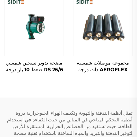
من البلاستيك
مجموعة موصلات شمسية
مضخة تدوير تسخين شمسي
AEROFLEX ذات درجة
RS 25/6 ضغط 10 بار درجة
حرارة عالية نظام أنابيب
حرارة قصوى 110℃ لأنظمة
معزول EPDM لمتطلبات
المياه الساخنة
الطاقة الشمسية الحرارية لا
يتطلب لحام
تمثل أنظمة التدفئة والتهوية وتكييف الهواء الجيوحرارية ذروة
أنظمة التحكم المناخي في المباني من حيث الكفاءة في استخدام
الطاقة، حيث تستفيد من الخصائص الحرارية المستقرة للأرض
لتوفير التدفئة والتبريد والمياه الساخنة باستخدام تقنية مضخة