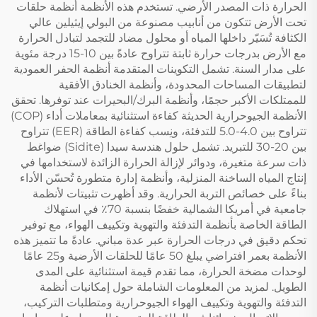
الحرارة ذات المصدر الأرضي. تستخدم هذه الأنظمة أنظمة حلقات
تحت الأرض تتكون من أنابيب مصنوعة من البولي إيثيلين عالي
الكثافة تُسَيّر داخلها المياه أو محلول مضاد للتجمد لتبادل الحرارة
مع الأرض بدرجات حرارة ثابتة تتراوح عادةً بين 10-15 درجة مئوية
على مدار السنة. تشمل التكوينات المتقدمة أنظمة الحفر العمودية
لتطبيقات المساحات المحدودة، وأنظمة الخنادق الأفقية
للممتلكات الأكبر حجمًا، وأنظمة البرك/البحيرات عند توفرها. تحقق
الأنظمة الجيوحرارية الحديثة كفاءة استثنائية بمعاملات أداء (COP)
تتراوح بين 4.0-5.0 للتدفئة، ونِسب كفاءة الطاقة (EER) تتراوح
بين 20-30 للتبريد. تشمل حلول هندسة سيدا (Sidite) ضواغط
ذات سرعة متغيرة، ودوائر لإزالة الحرارة الزائدة لاستخدامها في
إنتاج المياه الساخنة المنزلية، وأنظمة إدارة متطورة تُحسّن الأداء
بناءً على خصائص التربة الحرارية. وقد أظهرت تثبيتات لأنظمة
جامعية في أمريكا الشمالية خفضًا بنسبة 70٪ في استهلاك
الطاقة الخاصة بأنظمة التدفئة والتهوية وتكييف الهواء، مع توفير
تحكم دقيق في درجات الحرارة عبر عدة مباني. عادةً ما تتميز هذه
الأنظمة بعمر افتراضي يبلغ 50 عامًا للحلقات الأرضية و25 عامًا
لوحدات مضخة الحرارة، مما تقدم قيمة استثنائية على المدى
الطويل. لمزيد من المعلومات الشاملة حول إمكانيات أنظمة
التدفئة والتهوية وتكييف الهواء الجيوحرارية ومتطلبات التركيب،