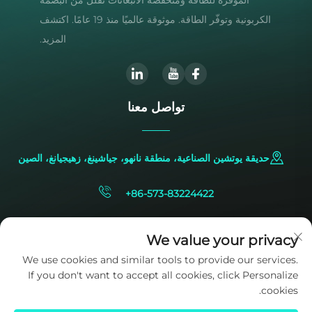
الموفرة للطاقة ومنخفضة الانبعاثات تقلل من البصمة
الكربونية وتوفّر الطاقة. موثوقة عالميًا منذ 19 عامًا. اكتشف
المزيد.
تواصل معنا
حديقة يوتشين الصناعية، منطقة نانهو، جياشينغ، زهيجيانغ، الصين
+86-573-83224422
[email protected]
We value your privacy
We use cookies and similar tools to provide our services.
If you don't want to accept all cookies, click Personalize
cookies.