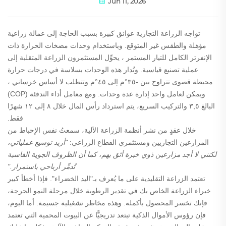
Jun 11, 2026
تواجه الزراعة التجارية عوائق كبيرة بسبب الحاجة إلى عمالة زراعية
مؤهلة والطقس غير المتوقع. وباستخدام
وحدات مضخات الحرارة ذات
الإنفرتر الكامل للتيار المستمر
، يحوِّل المستثمرون الزراعة المتقلبة إلى
عملية تصنيع قياسية. وتُدار هذه الوحدات بسلاسة في درجات حرارة
محيطة قصوى تتراوح بين
-٣٥°م إلى ٤٥°م
وتتطلب
لا أساس خرساني
،
ويمكن لعامل واحد إدارة عدة وحدات. ومع معامل أداء التدفئة (COP)
البالغ ٣,٥ والتركيب السريع، يتم استرداد رأس المال خلال ٨ إلى ١٢ شهرًا
فقط.
خلال عقدٍ من نشر أنظمة الزراعة الآلية، سمعتُ نفس الإحباط من
المزارعين التجاريين ومستثمري القطاع الزراعي:
"أريد توسيع عملياتي،
لكنني لا أجد مزارعين ذوي خبرة أثق بهم، كما أن الظروف الجوية القاسية
تُدمِّر أرباحي باستمرار."
تعتمد الزراعة التقليدية على ما يُعرف بـ"اليد الخضراء". فإذا أخطأ كبير
خبراء الزراعة الخاص بك في تقدير الرطوبة خلال مرحلة النمو الحرجة،
فإنك تخسر المحصول بأكمله. وهذه مخاطر تشغيلية جسيمة. أما اليوم،
فإن رؤوس الأموال الذكية تبتعد تدريجيًّا عن البيوت المحمية التي تعتمد