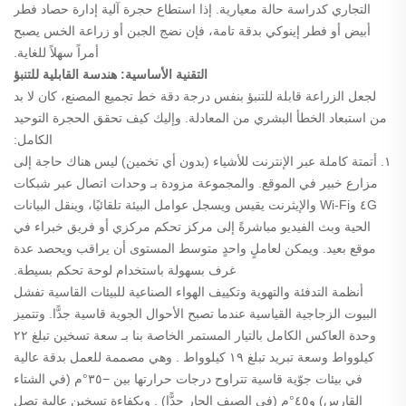
التجاري كدراسة حالة معيارية.
إذا استطاع حجرة آلية إدارة حصاد فطر
أبيض أو فطر إينوكي بدقة تامة، فإن نضج الجبن أو زراعة الخس يصبح
أمراً سهلاً للغاية.
التقنية الأساسية: هندسة القابلية للتنبؤ
لجعل الزراعة قابلة للتنبؤ بنفس درجة دقة خط تجميع المصنع، كان لا بد
من استبعاد الخطأ البشري من المعادلة. وإليك كيف تحقق الحجرة التوحيد
الكامل:
١. أتمتة كاملة عبر الإنترنت للأشياء (بدون أي تخمين)
ليس هناك حاجة إلى
مزارع خبير في الموقع. والمجموعة مزودة بـ
وحدات اتصال عبر شبكات
٤G وWi-Fi والإيثرنت
يقيس ويسجل عوامل البيئة تلقائيًا، وينقل البيانات
الحية وبث الفيديو مباشرةً إلى مركز تحكم مركزي أو فريق خبراء في
موقع بعيد. ويمكن لعاملٍ واحدٍ متوسط المستوى أن يراقب ويحصد عدة
غرف بسهولة باستخدام لوحة تحكم بسيطة.
أنظمة التدفئة والتهوية وتكييف الهواء الصناعية للبيئات القاسية
تفشل
البيوت الزجاجية القياسية عندما تصبح الأحوال الجوية قاسية جدًّا. وتتميز
وحدة العاكس الكامل بالتيار المستمر الخاصة بنا بـ
سعة تسخين تبلغ ٢٢
كيلوواط وسعة تبريد تبلغ ١٩ كيلوواط
. وهي مصممة للعمل بدقة عالية
في بيئات جوّية قاسية تتراوح درجات حرارتها بين
−٣٥°م (في الشتاء
القارس) و٤٥°م (في الصيف الحار جدًّا)
. وبكفاءة تسخين عالية تصل