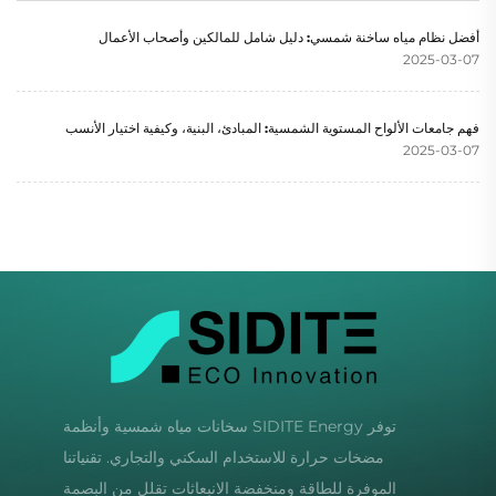
أفضل نظام مياه ساخنة شمسي: دليل شامل للمالكين وأصحاب الأعمال
2025-03-07
فهم جامعات الألواح المستوية الشمسية: المبادئ، البنية، وكيفية اختيار الأنسب
2025-03-07
توفر SIDITE Energy سخانات مياه شمسية وأنظمة
مضخات حرارة للاستخدام السكني والتجاري. تقنياتنا
الموفرة للطاقة ومنخفضة الانبعاثات تقلل من البصمة