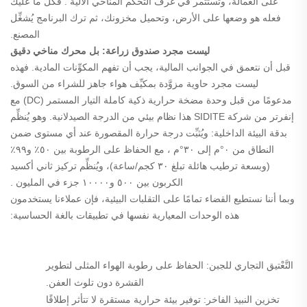
على العمالة، وتستثمر في
غرف التحكم المناخي الآلية
. فكل ما عليك
فعله هو وضعها على الأرض، وتحميل مخزونك، ثم ترك البرنامج يُشغِّل
المصنع.
ليست مجرد صندوق زراعة: بل محرك مناخي دقيق
قبل أن نتعمق في الجوانب المالية، يجب أن تفهم المكوِّنات المادية. فهذه
ليست مجرد حاوية مزوَّدة بمكيِّف هواء جاهز للشراء من السوق.
مدعومًا من قبل
وحدة مضخة حرارية ذكية كاملة التيار المستمر (DC) مع
إنفرتر من شركة SIDITE
هذا نظام بيئي من الدرجة الصيدلانية. وهو يُنظِّم
بدقة البيئة الداخلية: ويُثبِّت درجة حرارة المقصورة عند أي مستوى ضمن
النطاق
من ٠°م إلى ٣٠°م
، مع الحفاظ على
الرطوبة بين ٥٠٪ و٩٩٪
(وبسعة ترطيب هائلة تبلغ ٣٠ كجم/ساعة)، ويُنظِّم
تركيز ثاني أكسيد
الكربون بين ٥٠٠ و١٠٠٠٠ جزء في المليون
.
وبما أننا نستطيع القضاء تمامًا على التقلبات البيئية، فإن عملاءنا يستخدمون
هذه الوحدات المعيارية نفسها في تطبيقات بالغة الحساسية:
التَّعْتيق التجاري للجبن:
الحفاظ على رطوبة الهواء المثلى لتطوير
القشرة دون تلوث العفن.
تخزين النبيذ الفاخر:
توفير بيئة حرارية مستقرة لا تتأثر إطلاقًا