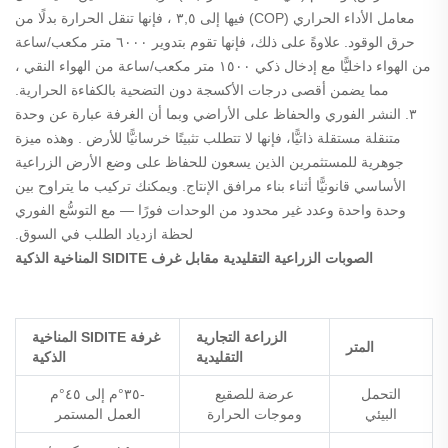
معامل الأداء الحراري (COP) فيها إلى
٣,٥
، فإنها تنقل الحرارة بدلًا من
حرق الوقود. علاوةً على ذلك، فإنها تقوم بتدوير
٦٠٠٠ متر مكعب/ساعة
من الهواء
داخليًّا مع إدخال ذكي
١٥٠٠ متر مكعب/ساعة من الهواء النقي
،
مما يضمن أقصى درجات الأكسجة دون التضحية بالكفاءة الحرارية.
٣. النشر الفوري والحفاظ على الأراضي
وبما أن الغرفة عبارة عن وحدة
متنقلة مستقلة ذاتيًّا،
فإنها لا تتطلب تثبيتًا خرسانيًّا للأرض
. وهذه ميزة
جوهرية للمستثمرين الذين يسعون للحفاظ على وضع الأرض الزراعية
الأساسي قانونيًّا أثناء بناء مرافق الإنتاج. ويمكنك تركيب ما يتراوح بين
وحدة واحدة وعدد غير محدود من الوحدات فورًا — مع التوسُّع الفوري
لحظة ازدياد الطلب في السوق.
الصوبات الزراعية التقليدية مقابل غرف SIDITE المناخية الذكية
الزراعة التجارية
غرفة SIDITE المناخية
المتر
التقليدية
الذكية
التحمل
عرضة للصقيع
-٣٥°م إلى ٤٥°م
البيئي
وموجات الحرارة
العمل المستمر