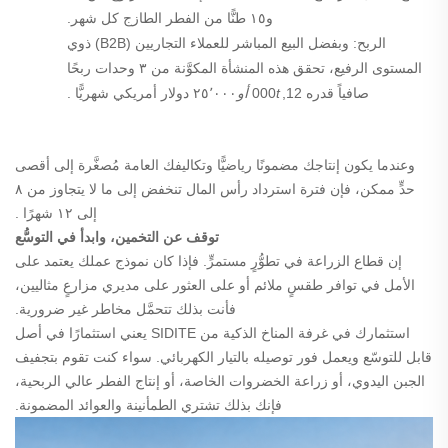
و١٥ طنًّا من الفطر الطازج كل شهر.
الربح:
وبفضل البيع المباشر للعملاء التجاريين (B2B) ذوي
المستوى الرفيع، تحقق هذه المنشأة المكوَّنة من ٣ وحدات ربحًا
صافياً قدره
12
,
t
000
أو
٢٥٬٠٠٠ دولار أمريكي شهريًّا
.
وعندما يكون إنتاجك مضمونًا رياضيًّا وتكاليفك العامة مُصغَّرة إلى أقصى
حدٍّ ممكن، فإن فترة استرداد رأس المال تنخفض إلى ما لا يتجاوز
من ٨
إلى ١٢ شهرًا
.
توقف عن التخمين، وابدأ في التوسُّع
إن قطاع الزراعة في تطوُّرٍ مستمرٍّ. فإذا كان نموذج عملك يعتمد على
الأمل في توافر طقسٍ ملائم أو على العثور على مديري مزارعٍ مثاليين،
فأنت بذلك تتحمَّل مخاطر غير ضرورية.
استثمارك في غرفة المناخ الذكية من SIDITE يعني استثمارًا في أصل
قابل للتوسّع ويعمل فور توصيله بالتيار الكهربائي. سواء كنت تقوم بتجفيف
الجبن اليدوي، أو زراعة الخضروات الخاصة، أو إنتاج الفطر عالي الربحية،
فإنك بذلك تشتري الطمأنينة والعوائد المضمونة.