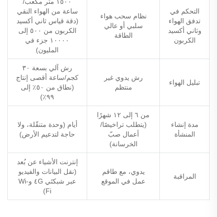
١٥٠٠ متر مكعب/
التحكم في
ساعة من الهواء النقي
نظام سحب هواء
تدفق الهواء
(دقة قياس ثاني أكسيد
سلبي أو عالي
وثاني أكسيد
الكربون من ٥٠٠ إلى
الطاقة
الكربون
١٠٠٠٠ جزء في
المليون)
رش آلي بسعة ٣٠
رش يدوي غير
كجم/ساعة
أقصى إنتاج
تبليل الهواء
منتظم
(نطاق من ٥٠٪ إلى
٩٩٪)
من ٦ إلى ١٢ شهرًا
مدة إنشاء
(يتطلب تراخيصًا/
أيام
(وحدة متنقّلة، ولا
المنشأة
أعمال صبّ
حاجة لتدعيم الأرض)
الخرسانة)
إنترنت الأشياء عن بُعد
يدوي، مع طاقم
(نقل البيانات والفيديو
المراقبة
عمل في الموقع
عبر شبكتَي ٤G وWi-
Fi)