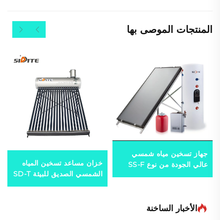
المنتجات الموصى بها
جهاز تسخين مياه شمسي
خزان مساعد تسخين المياه
عالي الجودة من نوع SS-F
الشمسي الصديق للبيئة SD-T
لوحة مسطحة مقسمة سهل
55 مم ضغط عالٍ من البولي
التركيب في الهواء الطلق
يوريثين خزان داخلي
خزان غير مضغوط غير مباشر
SUS304-2B للفنادق والهواء
الأخبار الساخنة
من الفولاذ المقاوم للصدأ مع
الطلق
لفائف نحاسية