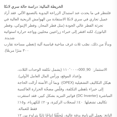
الخريطة المالية: دراسة حالة سري لانكا
فلننظر في ما يحدث عند استبدال الزراعة اليدوية بالتصنيع الآلي. فقد أراد
عميل تجاري في سري لانكا الاستفادة من الهوامش الربحية العالية في
تجزئة الفطر عالي الجودة (مثل فطر المحار، وفطر الإينوكي، وفطر
الباتون)، لكنه افتقر إلى خبراء زراعيين محليين وواجه حرارة استوائية
شديدة.
وبدلًا من ذلك، نصّب ثلاث غرف مناخية قياسية آلية (تغطي مساحة تقارب
٣٠٠ مترًا مربعًا).
الاستثمار:
90
,
000–
١١٠٬٠٠٠ (يشمل تكلفة الوحدات الثلاث،
وإعداد الموقع، ورأس المال العامل الأولي).
هيكل التكاليف التشغيلية (OPEX):
وبما أن الأتمتة أزالت الحاجة
إلى خبراء باهظي التكلفة، وقلّص مضخّة الحرارة العاكسية
المباشرة (DC Inverter) فواتير التبريد بشكل كبير، فقد استقرت
تكاليف تشغيلها: ٤٠٪ لسجلات الركيزة، و٢٠٪ للكهرباء، و١٥٪
فقط للعمالة.
الناتج:
يعمل البرنامج بدقة عالية، مُحقِّقًا إنتاجًا ثابتًا يتراوح بين ١٢