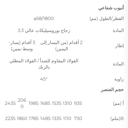
أنبوب شعاعي
القطر/الطول (مم)
φ58/1800
المادة
زجاج بوروسيليكات عالي 3.3
2 أقدام (من اليسار إلى
3 أقدام (يسار-
إطار
اليمين)
وسط-يمين)
الفولاذ المقاوم للصدأ / الفولاذ المطلي
المادة
بالزنك
زاوية
45°
حجم العنصر
206
أ (مم)
935
1310
1535
1685
1985
2435
0
B(ملم)
730
1110
1335
1485
1785
1860
2235