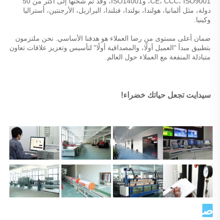
CE، CCC، ISO9001، وISO14001، وقد تم شحنها إلى أكثر من 50 
دولة، مثل ألمانيا، هولندا، بولندا، فنلندا، البرازيل، الأرجنتين، أستراليا 
وكينيا. 
ضمان أعلى مستوى من رضا العملاء هو هدفنا الأساسي. نحن ملتزمون 
بتطبيق مبدأ "العميل أولًا، والمصداقية أولًا" لتأسيس وتعزيز علاقات تعاون 
متبادلة المنفعة مع العملاء حول العالم. 
سيدايت تجعل حياتك خضراء! 
صورة العميل   