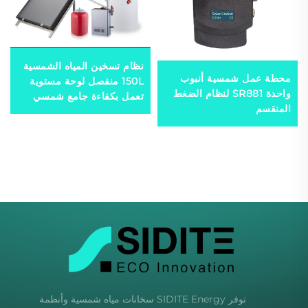
نظام تسخين المياه الشمسية
محطة عمل شمسية أنبوب
150L منفصل لوحة مستوية
واحدة SR881 لنظام الضغط
تعمل بكفاءة جامع شمسي
المنقسم
فعال
توفر SIDITE Energy سخانات مياه شمسية وأنظمة