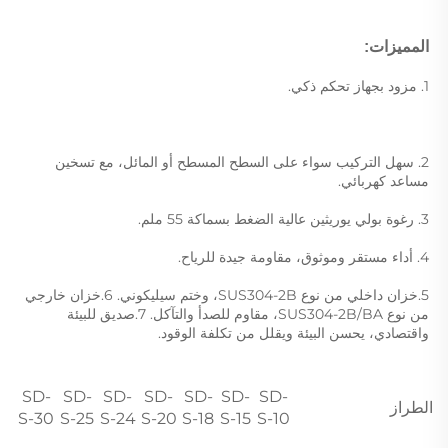
المميزات: 
1. مزود بجهاز تحكم ذكي. 
2. سهل التركيب سواء على السطح المسطح أو المائل، مع تسخين 
مساعد كهربائي. 
3. رغوة بولي يوريثين عالية الضغط بسماكة 55 ملم. 
4. أداء مستقر وموثوق، مقاومة جيدة للرياح. 
5.خزان داخلي من نوع SUS304-2B، وختم سيليكوني. 6.خزان خارجي 
من نوع SUS304-2B/BA، مقاوم للصدأ والتآكل. 7.صديق للبيئة 
واقتصادي، يحسن البيئة ويقلل من تكلفة الوقود. 
SD-
SD-
SD-
SD-
SD-
SD-
SD-
الطراز
S-30
S-25
S-24
S-20
S-18
S-15
S-10