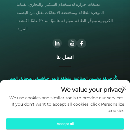
مضخات حرارة للاستخدام السكني والتجاري. تقنياتنا
الموفرة للطاقة ومنخفضة الانبعاثات تقلل من البصمة
الكربونية وتوفّر الطاقة. موثوقة عالميًا منذ 19 عامًا. اكتشف
المزيد.
اتصل بنا
حديقة يوتشين الصناعية، منطقة نانهو، جياشينغ، زهيجيانغ، الصين
We value your privacy
+86-573-83224422
We use cookies and similar tools to provide our services.
If you don't want to accept all cookies, click Personalize
[email protected]
cookies.
Accept all