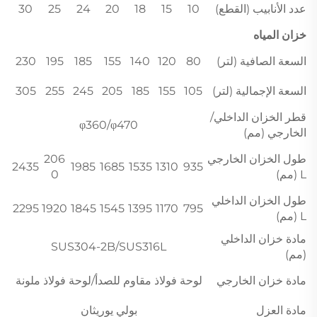
عدد الأنابيب (القطع)
10
15
18
20
24
25
30
خزان المياه
السعة الصافية (لتر)
80
120
140
155
185
195
230
السعة الإجمالية (لتر)
105
155
185
205
245
255
305
قطر الخزان الداخلي/
φ360/φ470
الخارجي (مم)
طول الخزان الخارجي
206
2435
1985
1685
1535
1310
935
L (مم)
0
طول الخزان الداخلي
2295
1920
1845
1545
1395
1170
795
L (مم)
مادة خزان الداخلي
SUS304-2B/SUS316L
(مم)
مادة خزان الخارجي
لوحة فولاذ مقاوم للصدأ/لوحة فولاذ ملونة
مادة العزل
بولي يوريثان