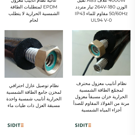
4000W غلاف ABS ثقيل
عالية نظام أنابيب معزول
الوزن 180-264V تيار متردد
EPDM لمتطلبات الطاقة
50/60Hz مقاوم للماء IP43
الشمسية الحرارية لا يتطلب
UL94 V-0
لحام
نظام أنابيب معزول محترف
نظام توصيل عازل احترافي
لمجمّع الطاقة الشمسية
لمخزن جامع الطاقة الشمسية
الحرارية خزان مسبقاً معزول
الحرارية أنابيب شمسية واحدة
مرنة من الفولاذ المقاوم للصدأ
مسبقة العزل ذات طيات ماء
أجزاء المياه الشمسية