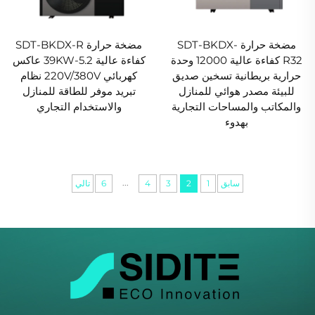
مضخة حرارة SDT-BKDX-
مضخة حرارة SDT-BKDX-R
R32 كفاءة عالية 12000 وحدة
كفاءة عالية 5.2-39KW عاكس
حرارية بريطانية تسخين صديق
كهربائي 220V/380V نظام
للبيئة مصدر هوائي للمنازل
تبريد موفر للطاقة للمنازل
والمكاتب والمساحات التجارية
والاستخدام التجاري
بهدوء
...
سابق
1
2
3
4
6
تالي