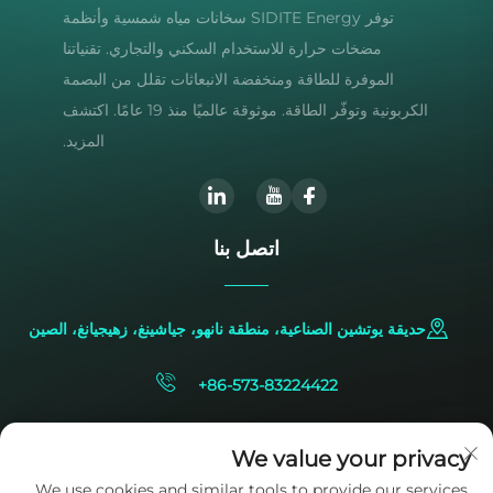
توفر SIDITE Energy سخانات مياه شمسية وأنظمة
مضخات حرارة للاستخدام السكني والتجاري. تقنياتنا
الموفرة للطاقة ومنخفضة الانبعاثات تقلل من البصمة
الكربونية وتوفّر الطاقة. موثوقة عالميًا منذ 19 عامًا. اكتشف
المزيد.
اتصل بنا
حديقة يوتشين الصناعية، منطقة نانهو، جياشينغ، زهيجيانغ، الصين
+86-573-83224422
[email protected]
We value your privacy
We use cookies and similar tools to provide our services.