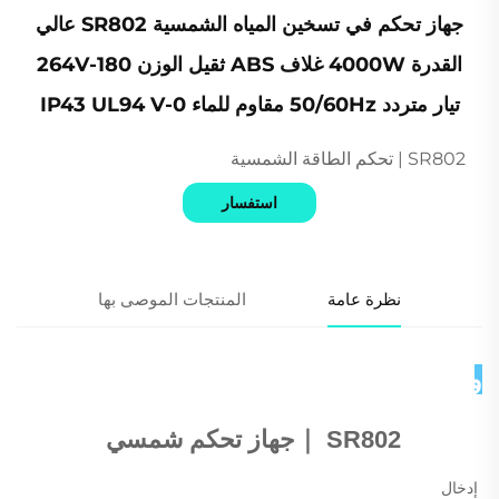
جهاز تحكم في تسخين المياه الشمسية SR802 عالي
القدرة 4000W غلاف ABS ثقيل الوزن 180-264V
تيار متردد 50/60Hz مقاوم للماء IP43 UL94 V-0
SR802 | تحكم الطاقة الشمسية
استفسار
نظرة عامة
المنتجات الموصى بها
وصف المنتج 
SR802 
｜
جهاز تحكم شمسي 
إدخال 