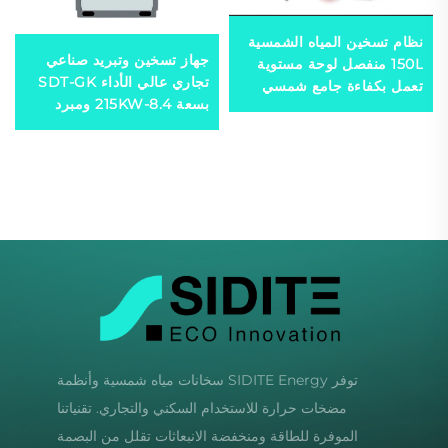
نظام تسخين المياه الشمسية
جهاز تسخين وتبريد صناعي
150L منفصل لوحة مستوية
تجاري عالي الأداء SDT-GK
تعمل بكفاءة جامع شمسي
بسعة 8.4-215KW ومبرد
فعال
R410A لضواغط تسخين
المياه
توفر SIDITE Energy سخانات مياه شمسية وأنظمة
مضخات حرارة للاستخدام السكني والتجاري. تقنياتنا
الموفرة للطاقة ومنخفضة الانبعاثات تقلل من البصمة