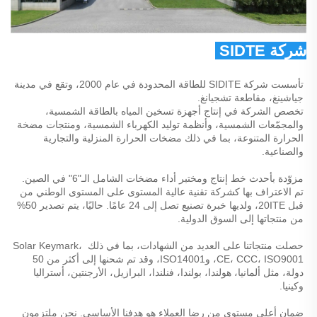
شركة SIDTE للطاقة المحدودة 
تأسست شركة SIDITE للطاقة المحدودة في عام 2000، وتقع في مدينة 
جياشينغ، مقاطعة تشجيانغ. 
تخصص الشركة في إنتاج أجهزة تسخين المياه بالطاقة الشمسية، 
والمجمّعات الشمسية، وأنظمة توليد الكهرباء الشمسية، ومنتجات مضخة 
الحرارة المتنوعة، بما في ذلك مضخات الحرارة المنزلية والتجارية 
والصناعية. 
مزوّدة بأحدث خط إنتاج ومختبر أداء مضخات الشامل الـ"6" في الصين. 
تم الاعتراف بها كشركة تقنية عالية المستوى على المستوى الوطني من 
قبل 20ITE، ولديها خبرة تصنيع تصل إلى 24 عامًا. حاليًا، يتم تصدير 50% 
من منتجاتها إلى السوق الدولية. 
حصلت منتجاتنا على العديد من الشهادات، بما في ذلك Solar Keymark، 
CE، CCC، ISO9001، وISO14001، وقد تم شحنها إلى أكثر من 50 
دولة، مثل ألمانيا، هولندا، بولندا، فنلندا، البرازيل، الأرجنتين، أستراليا 
وكينيا. 
ضمان أعلى مستوى من رضا العملاء هو هدفنا الأساسي. نحن ملتزمون 