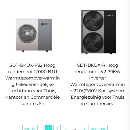
SDT-BKDX-R32 Hoog
SDT-BKDX-R Hoog
rendement 12000 BTU
rendement 5.2-39KW
Warmtepompverwarmin
Inverter
g Milieuvriendelijke
Warmtepompverwarmin
Luchtbron voor Thuis,
g 220V/380V Koelsysteem
Kantoor en Commerciële
Energiezuinig voor Thuis
Ruimtes Stil
en Commercieel
...
Vorige
1
2
3
4
6
Volgende