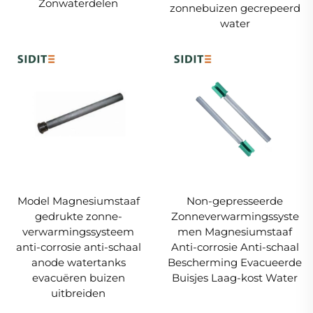
Zonwaterdelen
zonnebuizen gecrepeerd
water
Model Magnesiumstaaf
Non-gepresseerde
gedrukte zonne-
Zonneverwarmingssyste
verwarmingssysteem
men Magnesiumstaaf
anti-corrosie anti-schaal
Anti-corrosie Anti-schaal
anode watertanks
Bescherming Evacueerde
evacuëren buizen
Buisjes Laag-kost Water
uitbreiden