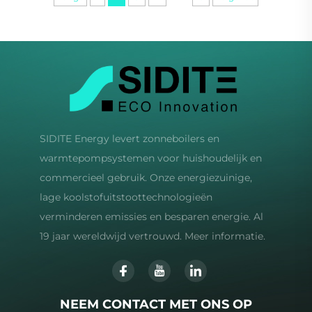
SIDITE Energy levert zonneboilers en
warmtepompsystemen voor huishoudelijk en
commercieel gebruik. Onze energiezuinige,
lage koolstofuitstoottechnologieën
verminderen emissies en besparen energie. Al
19 jaar wereldwijd vertrouwd. Meer informatie.
NEEM CONTACT MET ONS OP