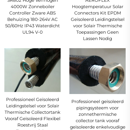
SR802 Hoge Vermogen
AEROFLEX
4000W Zonneboiler
Hoogtemperatuur Solar
Controller Zware ABS
Connectors Kit EPDM
Behuizing 180-264V AC
Geïsoleerd Leidingstelsel
50/60Hz IP43 Waterdicht
voor Solair Thermische
UL94 V-0
Toepassingen Geen
Lassen Nodig
Professioneel Geïsoleerd
Professioneel geïsoleerd
Leidingstelsel voor Solair
pipingsysteem voor
Thermische Collectortank
zonnethermische
Vooraf Geïsoleerd Flexibel
collector tank vooraf
Roestvrij Staal
geïsoleerde enkelvoudige