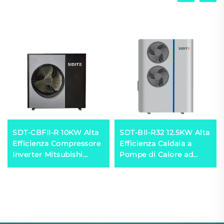
SDT-CBFII-R 10KW Alta
SDT-BII-R32 12.5KW Alta
Efficienza Compressore
Efficienza Caldaia a
Inverter Mitsubishi
Pompe di Calore ad
Funzionamento
Alimentazione Aerea
Silenzioso Caldaia a
Compressore Inverter
Pompa di Calore Eco-
Mitsubishi Eco-friendly
friendly R32/R410a
Refrigerante R32
Silenzioso