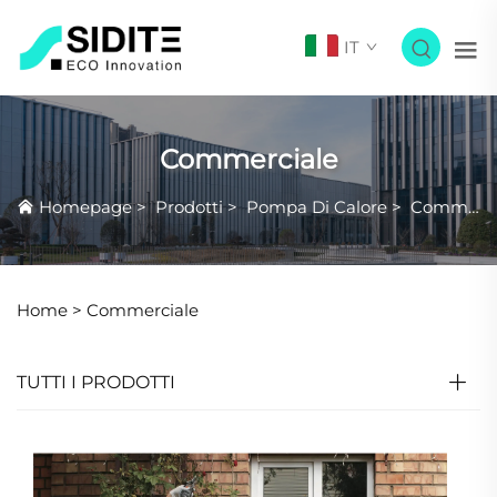
IT
Commerciale
Homepage
>
Prodotti
>
Pompa Di Calore
>
Commerciale
Home >
Commerciale
TUTTI I PRODOTTI