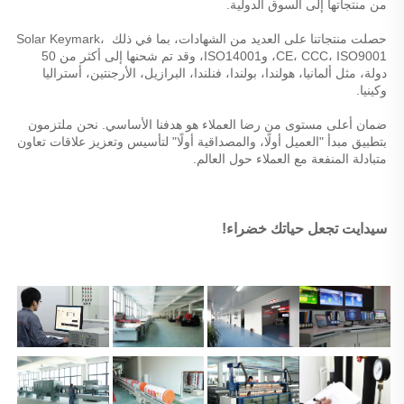
من منتجاتها إلى السوق الدولية. 
حصلت منتجاتنا على العديد من الشهادات، بما في ذلك Solar Keymark، 
CE، CCC، ISO9001، وISO14001، وقد تم شحنها إلى أكثر من 50 
دولة، مثل ألمانيا، هولندا، بولندا، فنلندا، البرازيل، الأرجنتين، أستراليا 
وكينيا. 
ضمان أعلى مستوى من رضا العملاء هو هدفنا الأساسي. نحن ملتزمون 
بتطبيق مبدأ "العميل أولًا، والمصداقية أولًا" لتأسيس وتعزيز علاقات تعاون 
متبادلة المنفعة مع العملاء حول العالم. 
سيدايت تجعل حياتك خضراء! 