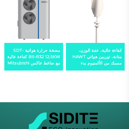
كفاءة عالية، خفة الوزن،
مضخة حرارة هوائية SDT-
متانة، توربين هوائي HAWT
BII-R32 12.5KW كفاءة عالية
مسبك من الألمنيوم بدء
مع ضاغط عاكس Mitsubishi
التشغيل برياح منخفضة
صديق للبيئة مبرد R32 هادئ
خيارات 3/5 شفرات لمولدات
الرياح