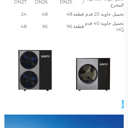
DN27
DN26
DN25
/
المخرج
تحميل حاوية 20 قدم
قطعة
48
48
24
تحميل حاوية 40 قدم
قطعة
96
96
48
HQ
عن شركتنا 