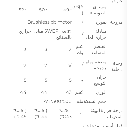
خارجية
مستوى
dB(A
≤52
≤50
≤49
الضوضاء
)
مروحة
نموذج
/
Brushless dc motor
مبادلة
สวيدن SWEP مبادل حراري
/
حرارة الماء
بالصفائح
العنصر
كيلو
3
3
3
المساعد
واط
مضخة مياه
وحدة
√
√
√
/
مدمجة
داخلية
خزان
م
5
5
5
التوسع
الوزن
كجم
43
44
44
حجم الشبكة
ملم
500*300*774
درجة حرارة البيئة
(-25℃ -
(-25℃ -
(-25℃ -
℃
المحيطة
43℃)
44℃)
45℃)
قطر أنبوب المدخل/