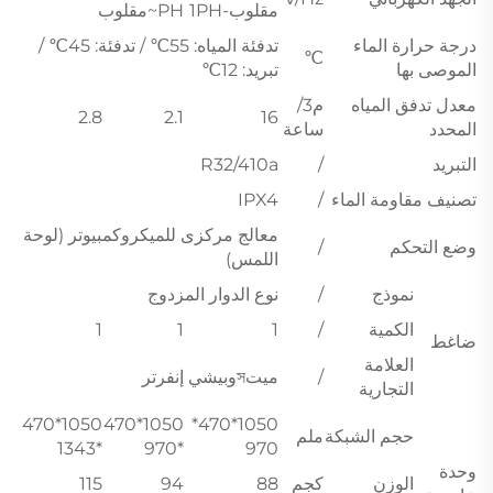
مقلوب-1PH
PH~مقلوب
درجة حرارة الماء
تدفئة المياه: 55℃ / تدفئة: 45℃ /
℃
الموصى بها
تبريد: 12℃
معدل تدفق المياه
م3/
2.8
2.1
16
المحدد
ساعة
التبريد
/
R32/410a
تصنيف مقاومة الماء
/
IPX4
معالج مركزى للميكروكمبيوتر (لوحة
وضع التحكم
/
اللمس)
نموذج
/
نوع الدوار المزدوج
الكمية
/
1
1
1
ضاغط
العلامة
/
ميتসوبيشي إنفرتر
التجارية
1050*470
1050*470
1050*470*
حجم الشبكة
ملم
*1343
*970
970
وحدة
الوزن
كجم
88
94
115