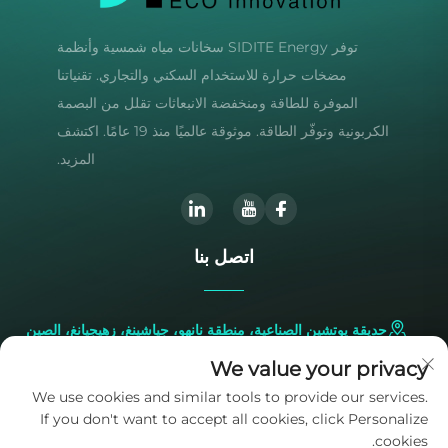
توفر SIDITE Energy سخانات مياه شمسية وأنظمة
مضخات حرارة للاستخدام السكني والتجاري. تقنياتنا
الموفرة للطاقة ومنخفضة الانبعاثات تقلل من البصمة
الكربونية وتوفّر الطاقة. موثوقة عالميًا منذ 19 عامًا. اكتشف
المزيد.
اتصل بنا
حديقة يوتشين الصناعية، منطقة نانهو، جياشينغ، زهيجيانغ، الصين
We value your privacy
+86-573-83224422
We use cookies and similar tools to provide our services.
If you don't want to accept all cookies, click Personalize
[email protected]
cookies.