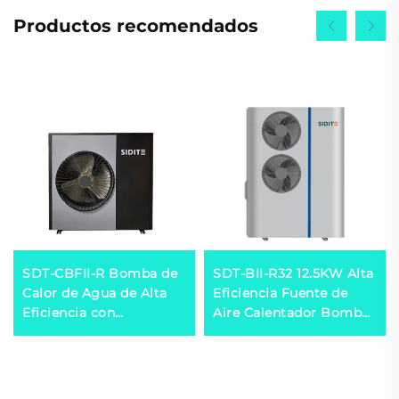
Productos recomendados
SDT-CBFII-R Bomba de
SDT-BII-R32 12.5KW Alta
Calor de Agua de Alta
Eficiencia Fuente de
Eficiencia con
Aire Calentador Bomba
Compresor Inversor
de Calor Compresor
Mitsubishi Amigable
Inversor Mitsubishi
con el Medio Ambiente
Amigable con el Medio
R32/R410a Operación
Ambiente Refrigerante