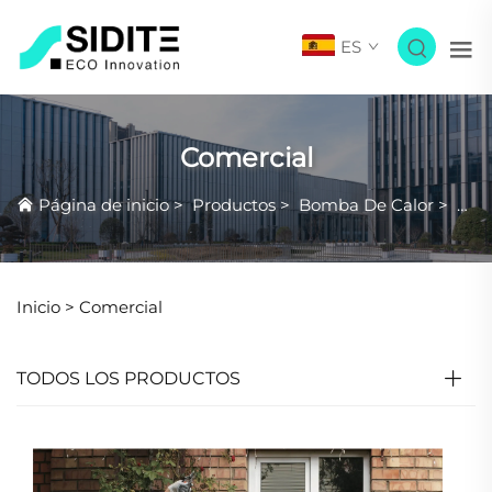
ES
Comercial
Página de inicio
>
Productos
>
Bomba De Calor
>
Com
Inicio >
Comercial
TODOS LOS PRODUCTOS