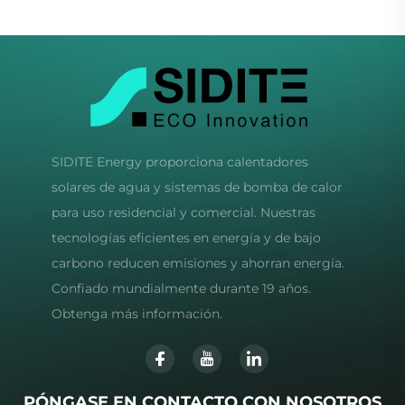
Silenciosa
R32 Silencioso
SIDITE Energy proporciona calentadores
solares de agua y sistemas de bomba de calor
para uso residencial y comercial. Nuestras
tecnologías eficientes en energía y de bajo
carbono reducen emisiones y ahorran energía.
Confiado mundialmente durante 19 años.
Obtenga más información.
PÓNGASE EN CONTACTO CON NOSOTROS