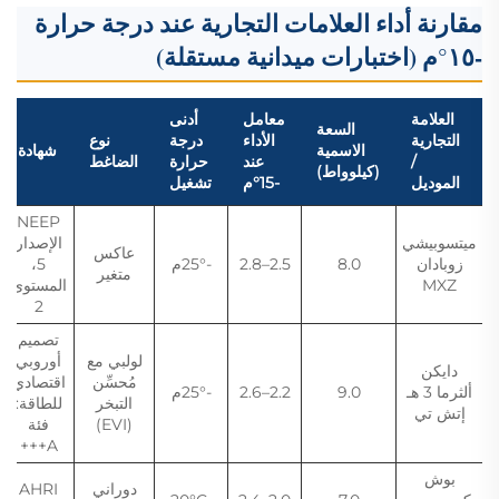
مقارنة أداء العلامات التجارية عند درجة حرارة
-١٥°م (اختبارات ميدانية مستقلة)
العلامة
معامل
أدنى
السعة
التجارية
الأداء
درجة
نوع
الاسمية
شهادة
/
عند
حرارة
الضاغط
(كيلوواط)
الموديل
-15°م
تشغيل
NEEP
ميتسوبيشي
الإصدار
عاكس
زوبادان
8.0
2.5–2.8
-25°م
5،
متغير
MXZ
المستوى
2
تصميم
لولبي مع
أوروبي
دايكن
مُحسِّن
اقتصادي
ألثرما 3 هـ
9.0
2.2–2.6
-25°م
التبخر
للطاقة:
إتش تي
(EVI)
فئة
A+++
بوش
دوراني
AHRI