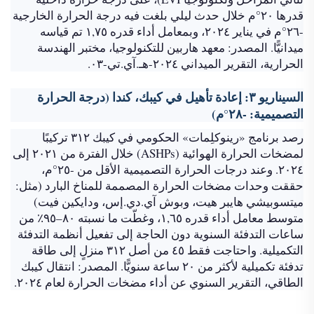
قدرها ٢٠°م خلال حدث ليلي بلغت فيه درجة الحرارة الخارجية
-٢٦°م في يناير ٢٠٢٤، وبمعامل أداء قدره ١,٧٥ تم قياسه
ميدانيًّا. المصدر: معهد هاربين للتكنولوجيا، مختبر الهندسة
الحرارية، التقرير الميداني ٢٠٢٤-هـ.آي.تي-٠٣.
السيناريو ٣: إعادة تأهيل في كيبك، كندا (درجة الحرارة
التصميمية: -٢٨°م)
رصد برنامج «رينوكلِمات» الحكومي في كيبك ٣١٢ تركيبًا
لمضخات الحرارة الهوائية (ASHPs) خلال الفترة من ٢٠٢١ إلى
٢٠٢٤. وعند درجات الحرارة التصميمية الأقل من -٢٥°م،
حققت وحدات مضخات الحرارة المصممة للمناخ البارد (مثل:
ميتسوبيشي هايبر هيت، وبوش آي.دي.إس، ودايكين فيت)
متوسط معامل أداء قدره ١,٦٥، وغطّت ما نسبته ٨٠–٩٥٪ من
ساعات التدفئة السنوية دون الحاجة إلى تفعيل أنظمة التدفئة
التكميلية. واحتاجت فقط ٤٥ من أصل ٣١٢ منزلٍ إلى طاقة
تدفئة تكميلية لأكثر من ٢٠ ساعة سنويًّا. المصدر: انتقال كيبك
الطاقي، التقرير السنوي عن أداء مضخات الحرارة لعام ٢٠٢٤.