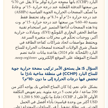
البارد (CCHP) بأنها مضخة حرارة تُوفِّر ما لا يقل عن 70%
من سعتها التدفئة المُعلَّنة عند درجة حرارة -15°م. وعادةً
ما تُصنَّف المضخات الحرارية الجوية القياسية (ASHPs)
عند درجة حرارة +2°م أو +8.3°م، وقد تحتفظ فقط
بنسبة 40–60% من سعتها عند درجة حرارة -15°م. وت
log هذه المضخات أداءها المتميز عبر استخدام تقنية
ضاغط الحقن البخاري المُوسَّع (EVI)، ومبادلات حرارية
أكبر، ووحدات تحكُّم في محركات متغيرة السرعة.
ويحتفظ مواصفات اتحاد شراكات كفاءة الطاقة في
شمال شرق الولايات المتحدة لمضخات الحرارة للمناخ
البارد (المُحدَّثة عام 2024) بقاعدة بيانات عامة تضم
النماذج المؤهلة على الموقع الإلكتروني neep.org\/emv.
السؤال 5: هل يستحق الأمر تركيب مضخة حرارية جوية
للمناخ البارد (CCHP) في منطقة مناخية نادرًا ما
تنخفض فيها درجات الحرارة إلى ما دون -10°م؟
بشكل عام، نعم، إذا كان المناخ الخاص بك يواجه أكثر من
200 ساعة / عام تحت 5 درجة مئوية. يتم تعويض التكلفة
الأولى الأعلى لـ CCHP (عادةً ما تكون 500 $ 1,200 $
USD أكثر من وحدة قياسية) بأداء أفضل في الحمل
الجزئي عبر نطاق تشغيل أ في المناخات المعتدلة (على