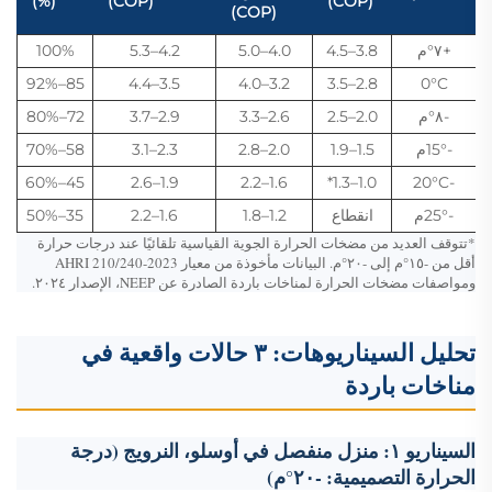
(%)
(COP)
(COP)
(COP)
+٧°م
3.8–4.5
4.0–5.0
4.2–5.3
100%
85–92%
3.5–4.4
3.2–4.0
2.8–3.5
0°C
-٨°م
2.0–2.5
2.6–3.3
2.9–3.7
72–80%
-15°م
1.5–1.9
2.0–2.8
2.3–3.1
58–70%
45–60%
1.9–2.6
1.6–2.2
1.0–1.3*
-20°C
-25°م
انقطاع
1.2–1.8
1.6–2.2
35–50%
*تتوقف العديد من مضخات الحرارة الجوية القياسية تلقائيًا عند درجات حرارة
أقل من -١٥°م إلى -٢٠°م. البيانات مأخوذة من معيار AHRI 210/240-2023
ومواصفات مضخات الحرارة لمناخات باردة الصادرة عن NEEP، الإصدار ٢٠٢٤.
تحليل السيناريوهات: ٣ حالات واقعية في
مناخات باردة
السيناريو ١: منزل منفصل في أوسلو، النرويج (درجة
الحرارة التصميمية: -٢٠°م)