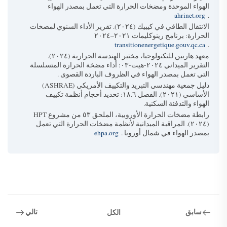
الهواء الموحدة ومضخات الحرارة التي تعمل بمصدر الهواء
ahrinet.org
.
الانتقال الطاقي في كيبيك (٢٠٢٤).
تقرير الأداء السنوي لمضخات
الحرارة: برنامج رينوكليمات ٢٠٢١–٢٠٢٤
transitionenergetique.gouv.qc.ca
.
معهد هاربين للتكنولوجيا، مختبر الهندسة الحرارية (٢٠٢٤).
التقرير الميداني ٢٠٢٤-هيت-٠٣: أداء مضخة الحرارة المتسلسلة
التي تعمل بمصدر الهواء في الظروف الباردة القصوى
.
دليل جمعية مهندسي التبريد والتكييف الأمريكي (ASHRAE)
الأساسي (٢٠٢١). الفصل ١٨.٦: تحديد أحجام أنظمة تكييف
الهواء والتدفئة السكنية.
رابطة مضخات الحرارة الأوروبية، الملحق ٥٣ من مشروع HPT
(٢٠٢٤).
المراقبة الميدانية لأنظمة مضخات الحرارة التي تعمل
بمصدر الهواء في شمال أوروبا
.
ehpa.org
سابق
تالي
الكل