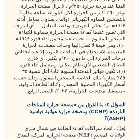
الدنيا عند درجة حرارة -٢٥°م)، لا يزال مضخة الحرارة
توفر ٦٠٪ أكثر من الحرارة لكل كيلوواط ساعة مقارنةً
بالتسخين المقاوم الكهربائي (والذي يساوي معامل أدائه
COP = ١٫٠ بحكم التعريف). ونقطة التعادل — أي الدرجة
التي تصبح عندها كفاءة مضخة الحرارة مساوية لكفاءة
التسخين المقاوم — تحدث عند معامل أداء قدره COP =
١٫٠، وهي قيمة لا تصل إليها وحدات مضخات الحرارة
المعتمدة للاستخدام في المناخات الباردة إلا عند انخفاض
درجات الحرارة إلى ما دون -٣٠°م بكثير، أي خارج
النطاق التشغيلي لأي نظام سكني. وبمعامل أداء قدره
١٫٦، تكون فواتير التدفئة السنوية عادةً أقل بنسبة ٣٥–
٤٥٪ مقارنةً بتلك الخاصة بالتسخين المقاوم، وذلك حسب
أسعار الكهرباء المحلية. المصدر: وكالة الطاقة الدولية،
«مستقبل مضخات الحرارة»، ٢٠٢٢، الفصل الرابع.
السؤال ٤: ما الفرق بين «مضخة حرارة للمناخات
الباردة» (CCHP) ومضخة حرارة هوائية قياسية
(ASHP)؟
يُعرِّف اتحاد شراكات كفاءة الطاقة في شمال شرق
الولايات المتحدة (NEEP) مضخة الحرارة المركبة للمناخ