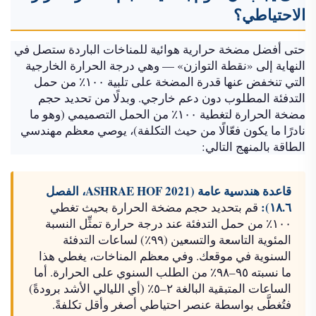
الاحتياطي؟
حتى أفضل مضخة حرارية هوائية للمناخات الباردة ستصل في
النهاية إلى «نقطة التوازن» — وهي درجة الحرارة الخارجية
التي تنخفض عنها قدرة المضخة على تلبية ١٠٠٪ من حمل
التدفئة المطلوب دون دعم خارجي. وبدلًا من تحديد حجم
مضخة الحرارة لتغطية ١٠٠٪ من الحمل التصميمي (وهو ما
نادرًا ما يكون فعّالًا من حيث التكلفة)، يوصي معظم مهندسي
الطاقة بالمنهج التالي:
قاعدة هندسية عامة (ASHRAE HOF 2021، الفصل
١٨.٦):
قم بتحديد حجم مضخة الحرارة بحيث تغطي
١٠٠٪ من حمل التدفئة عند درجة حرارة تمثِّل النسبة
المئوية التاسعة والتسعين (٩٩٪) لساعات التدفئة
السنوية في موقعك. وفي معظم المناخات، يغطي هذا
ما نسبته ٩٥–٩٨٪ من الطلب السنوي على الحرارة. أما
الساعات المتبقية البالغة ٢–٥٪ (أي الليالي الأشد برودةً)
فتُغطَّى بواسطة عنصر احتياطي أصغر وأقل تكلفةً.