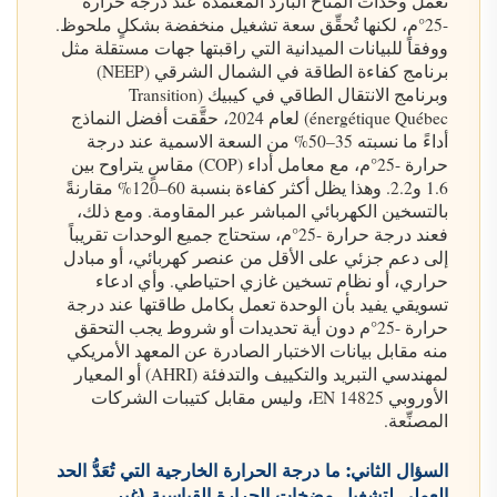
تعمل وحدات المناخ البارد المعتمدة عند درجة حرارة
-25°م، لكنها تُحقِّق سعة تشغيل منخفضة بشكلٍ ملحوظ.
ووفقاً للبيانات الميدانية التي راقبتها جهات مستقلة مثل
برنامج كفاءة الطاقة في الشمال الشرقي (NEEP)
وبرنامج الانتقال الطاقي في كيبيك (Transition
énergétique Québec) لعام 2024، حقَّقت أفضل النماذج
أداءً ما نسبته 35–50% من السعة الاسمية عند درجة
حرارة -25°م، مع معامل أداء (COP) مقاسٍ يتراوح بين
1.6 و2.2. وهذا يظل أكثر كفاءة بنسبة 60–120% مقارنةً
بالتسخين الكهربائي المباشر عبر المقاومة. ومع ذلك،
فعند درجة حرارة -25°م، ستحتاج جميع الوحدات تقريباً
إلى دعم جزئي على الأقل من عنصر كهربائي، أو مبادل
حراري، أو نظام تسخين غازي احتياطي. وأي ادعاء
تسويقي يفيد بأن الوحدة تعمل بكامل طاقتها عند درجة
حرارة -25°م دون أية تحديدات أو شروط يجب التحقق
منه مقابل بيانات الاختبار الصادرة عن المعهد الأمريكي
لمهندسي التبريد والتكييف والتدفئة (AHRI) أو المعيار
الأوروبي EN 14825، وليس مقابل كتيبات الشركات
المصنِّعة.
السؤال الثاني: ما درجة الحرارة الخارجية التي تُعَدُّ الحد
العملي لتشغيل مضخات الحرارة القياسية (غير