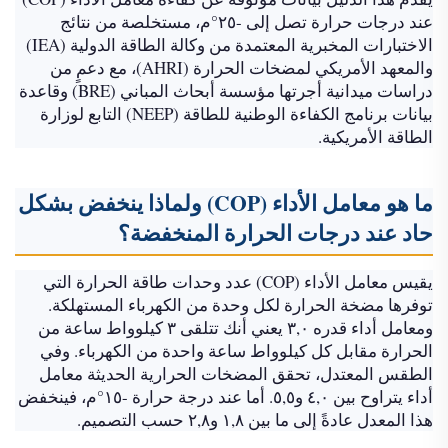
عند درجات حرارة تصل إلى -٢٥°م، مستخلصة من نتائج
الاختبارات المخبرية المعتمدة من وكالة الطاقة الدولية (IEA)
والمعهد الأمريكي لمضخات الحرارة (AHRI)، مع دعمٍ من
دراسات ميدانية أجرتها مؤسسة أبحاث المباني (BRE) وقاعدة
بيانات برنامج الكفاءة الوطنية للطاقة (NEEP) التابع لوزارة
الطاقة الأمريكية.
ما هو معامل الأداء (COP) ولماذا ينخفض بشكل
حاد عند درجات الحرارة المنخفضة؟
يقيس معامل الأداء (COP) عدد وحدات طاقة الحرارة التي
توفرها مضخة الحرارة لكل وحدة من الكهرباء المستهلكة.
ومعامل أداء قدره ٣,٠ يعني أنك تتلقى ٣ كيلوواط ساعة من
الحرارة مقابل كل كيلوواط ساعة واحدة من الكهرباء. وفي
الطقس المعتدل، تحقق المضخات الحرارية الحديثة معامل
أداء يتراوح بين ٤,٠ و٥,٥. أما عند درجة حرارة -١٥°م، فينخفض
هذا المعدل عادةً إلى ما بين ١,٨ و٢,٨ حسب التصميم.