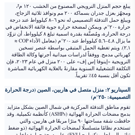
يبلغ حجم المنزل النرويجي المصنوع من الخشب ١٢٠ م²،
ومجهّز بعزل جدران بسماكة ٢٠٠ مم ونوافذ ثلاثية الزجاج،
ويبلغ حمل التدفئة التصميمي له نحو ٦–٨ كيلوواط عند درجة
حرارة -٢٠°م. ويمكن لمضخة حرارة جوية فائقة الانخفاض في
درجة الحرارة، ومُصنَّفة بقدرة اسمية تبلغ ٨ كيلوواط، أن تزوِّد
ما يزال ٤,٨–٥,٦ كيلوواط عند -٢٠°م (معامل الأداء COP ≈
٢,١). ويتم تغطية الحمل المتبقي بواسطة عنصر تسخين
كهربائي مدمج. ووفقاً لدراسات ميدانية أجرتها وكالة الطاقة
النرويجية «إينوفا إس إف» على ٢٠٠ منزل في عام ٢٠٢٣، فإن
التكلفة التشغيلية السنوية مقارنةً بالغلاية الكهربائية المباشرة
تكون أقل بنسبة ٤٥٪ تقريباً.
السيناريو ٢: منزل متصل في هاربين، الصين (درجة الحرارة
التصميمية: -٢٥°م)
تقوم مناطق التدفئة المركزية في شمال الصين بشكل متزايد
بدمج مضخات الحرارة الهوائية (ASHPs) كأنظمة تكميلية. وقد
حافظت شقة مساحتها ٩٠ مترًا مربعًا في هاربين، والتي
تستخدم نظامًا متسلسلًا لمضخات الحرارة الهوائية (ذو ضغط
ثنائي المراحل وتكنولوجيا EVI)، على درجة حرارة داخلية