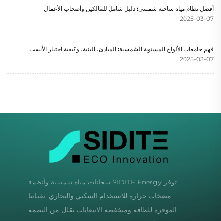
أفضل نظام مياه ساخنة شمسي: دليل شامل للمالكين وأصحاب الأعمال
2025-03-07
فهم جامعات الألواح المستوية الشمسية: المبادئ، البنية، وكيفية اختيار الأنسب
2025-03-07
توفر SIDITE Energy سخانات مياه شمسية وأنظمة
مضخات حرارة للاستخدام السكني والتجاري. تقنياتنا
الموفرة للطاقة ومنخفضة الانبعاثات تقلل من البصمة