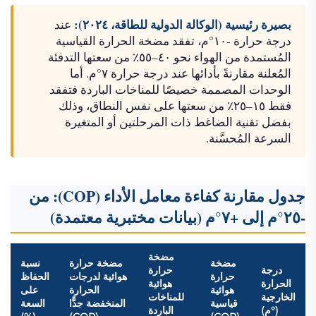
بصيرة رئيسية (الوكالة الدولية للطاقة، ٢٠٢٤):
عند
درجة حرارة -١٠°م، تفقد مضخة الحرارة القياسية
المُستمدة من الهواء نحو ٤٠–٥٥٪ من سعتها التدفئة
المُعلنة مقارنةً بأدائها عند درجة حرارة ٧°م. أما
الوحدات المصممة خصيصًا للمناخات الباردة فتفقد
فقط ١٥–٢٥٪ من سعتها على نفس النطاق، وذلك
بفضل تقنية الضاغط ذات المرحلتين أو المتغيرة
السرعة المُحسَّنة.
جدول مقارنة كفاءة معامل الأداء (COP): من
-٢٥°م إلى +٧°م (بيانات مختبرية معتمدة)
مضخة
مضخة
مضخة حرارة
نسبة
درجة
حرارة
حرارة
هوائية لدرجات
الحفاظ
الحرارة
هوائية
هوائية
الحرارة
على
الخارجية
للمناخات
قياسية
المنخفضة جدًّا
السعة
(°م)
الباردة