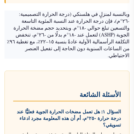
وبالنسبة لمنزلٍ في هلسنكي (درجة الحرارة التصميمية:
-٢٦°م)، فإن درجة الحرارة عند النسبة المئوية التاسعة
والتسعين تبلغ حوالي -١٨°م. وبتحديد حجم مضخة الحرارة
الجوية (ASHP) لتعمل عند -١٨°م بدلًا من -٢٦°م، تنخفض
التكلفة الرأسمالية الأولية عادةً بنسبة ١٥–٢٢٪، مع تغطية ٩٦٪
من الساعات السنوية دون الحاجة إلى تفعيل العنصر
الاحتياطي.
الأسئلة الشائعة
السؤال ١: هل تعمل مضخات الحرارة الجوية فعليًّا عند
درجة حرارة -٢٥°م، أم أن هذه المعلومة مجرد ادعاء
تسويقي؟