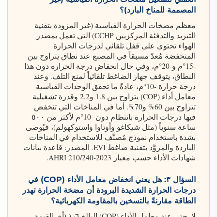
المصممة للمناخ البارد)؟
معظم مضخات الحرارة القياسية (غير المزودة بتقنية
التبريد والتدفئة المركزيين CCHP) التي تعمل بمصدر
الهواء تحتوي على قفل تلقائي لدرجات الحرارة
المنخفضة مُعدّ مسبقاً في المصنع عند نطاق يتراوح بين
-15°م و-20°م، وفي حال انخفاض درجة الحرارة دون هذا
النطاق، يتوقف جهاز الضاغط تلقائياً لمنع التلف. وعند
درجة حرارة -10°م، عادةً ما تحقق الوحدات القياسية
معامل أداء (COP) يتراوح بين 1.8 و2.2 وقدرة تشغيلية
تتراوح بين 60% و70%. أما في المناخات التي تنخفض
فيها درجات الحرارة بانتظام دون -10°م لأكثر من ٥٠٠
ساعة سنوياً (مثل شيكاغو وأوتاوا واستوكهولم)، فيُوصى
بشدة باستخدام نموذج مُصنَّف للاستخدام في المناخات
الباردة والمزوَّد بتقنية ضاغط EVI. المصدر: قاعدة بيانات
شهادات الأداء حسب معيار AHRI 210/240-2023.
السؤال ٣: هل يعني انخفاض معامل الأداء (COP) في
درجات الحرارة الشديدة البرودة أن مضخة الحرارة تهدر
الطاقة مقارنةً بالتسخين بالمقاومة الكهربائية؟
لا. حتى عند معامل الأداء (COP) البالغ ١٫٦ (أي القيمة