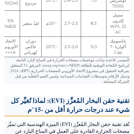
كومبريس
7.0
2.0–2.4
-20°C
مزدوج
210/240
7000i
ستيبل
إلترون
EN
8.3
2.3–2.7
-25°م
لفّ متغير
14825
WPL 25
AC
باناسونيك
دوران
الاتحاد
أكواريا T-
9.0
2.0–2.3
-20°C
عاكس
الأوروبي
Cap
كهربائي
A+++
المصدر: قاعدة بيانات مواصفات مضخات الحرارة في المناخ البارد التابعة
لبرنامج الكفاءة الوطنية للطاقة (NEEP) (neep.org/emv)، المرفق 53 المتعلق
بمراقبة الحقول في مشروع الاتحاد الأوروبي للمضخات الحرارية (HPT)، 2024.
وتمثل الأرقام متوسطات القياسات الميدانية، وليس القيم المُعلَّبة من قِبل
الشركة المصنِّعة.
تقنية حقن البخار المُعزَّز (EVI): لماذا تُغيِّر كل
شيء عند درجات حرارة أقل من -15°م
تُعَد تقنية حقن البخار المُعزَّز (EVI) الميزة الهندسية التي تميِّز
مضخات الحرارة القادرة على العمل في المناخ البارد عن