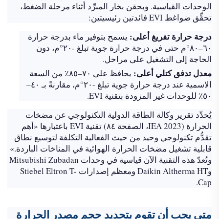
الوحدات القياسية. وبحقن بخار المبرِّد أثناء مرحلة الضغط،
تحقِّق ضواغط EVI فائدتين رئيسيتين:
درجة حرارة تفريغ أعلى:
يسمح بتوفير ماء بدرجة حرارة
٦٠–٨٠°م حتى في درجة حرارة جوية تبلغ -٢٠°م، دون
الحاجة إلى التشغيل على مراحل.
معدل تدفق كتلي أعلى:
يحافظ على ٧٠–٨٥٪ من السعة
الاسمية عند درجة حرارة جوية تبلغ -٢٠°م، مقارنةً بـ ٤٠–
٥٠٪ للوحدات غير المزودة بتقنية EVI.
يُحدِّد تقرير وكالة الطاقة الدولية التكنولوجي عن مضخات
الحرارة (IEA 2023، الصفحة ٨٤) تقنية EVI باعتبارها «أهم
تقدُّم تكنولوجي وحيد من حيث الفعالية التكلفة لتوسيع نطاق
قابلية تشغيل مضخات الحرارة الهوائية في المناخات الباردة.»
وتُعدّ هذه التقنية الآن قياسية في وحدات Mitsubishi Zubadan
وDaikin Altherma HT ومعظم إصدارات Stiebel Eltron T-
Cap.
متى يجب أن تقوم بتحديد حجم مصدر الحرارة