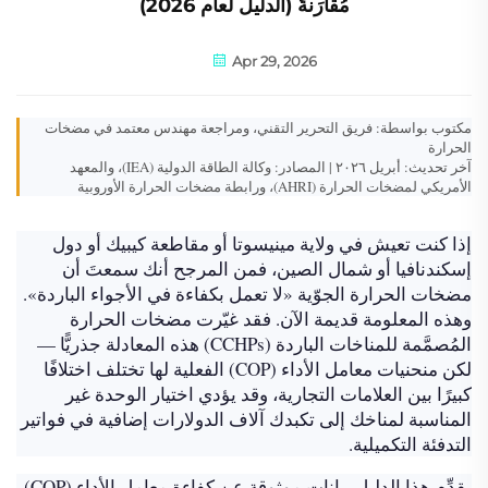
مُقارَنةً (الدليل لعام 2026)
Apr 29, 2026
مكتوب بواسطة: فريق التحرير التقني، ومراجعة مهندس معتمد في مضخات
الحرارة
آخر تحديث: أبريل ٢٠٢٦ | المصادر: وكالة الطاقة الدولية (IEA)، والمعهد
الأمريكي لمضخات الحرارة (AHRI)، ورابطة مضخات الحرارة الأوروبية
إذا كنت تعيش في ولاية مينيسوتا أو مقاطعة كيبيك أو دول
إسكندنافيا أو شمال الصين، فمن المرجح أنك سمعتَ أن
مضخات الحرارة الجوّية «لا تعمل بكفاءة في الأجواء الباردة».
وهذه المعلومة قديمة الآن. فقد غيّرت مضخات الحرارة
المُصمَّمة للمناخات الباردة (CCHPs) هذه المعادلة جذريًّا —
لكن منحنيات معامل الأداء (COP) الفعلية لها تختلف اختلافًا
كبيرًا بين العلامات التجارية، وقد يؤدي اختيار الوحدة غير
المناسبة لمناخك إلى تكبدك آلاف الدولارات إضافية في فواتير
التدفئة التكميلية.
يقدِّم هذا الدليل بيانات موثوقة عن كفاءة معامل الأداء (COP)