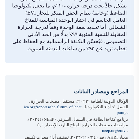
بشكل حادٍّ تحت درجة حرارة -١٠°م، ما يجعل تكنولوجيا
الضاغط (وخاصةً نظام الحقن المبكر للبخار EVI)
العامل الحاسم في اختيار الوحدة المناسبة للمناخ
الشمالي. أما تحديد سعة الوحدة وفقاً لدرجة الحرارة
المقابلة للنسبة المئوية ٩٩٪ بدلًا من الحد الأدنى
التصميمي، فيُحسِّن التكلفة الرأسمالية مع الحفاظ على
تغطية تزيد عن ٩٥٪ من ساعات التدفئة السنوية.
المراجع ومصادر البيانات
الوكالة الدولية للطاقة (٢٠٢٣).
مستقبل مضخات الحرارة
.
الفصل ٤: أداء التكنولوجيا.
iea.org/reports/the-future-of-heat-
pumps
برنامج كفاءة الطاقة في الشمال الشرقي (NEEP) (٢٠٢٤).
مواصفات مضخات الحرارة للمناخ البارد، الإصدار ٥٫٠
neep.org/emv
.
معيار AHRI رقم ٢١٠/٢٤٠-٢٠٢٣.
تصنيف أداء معدات تكييف