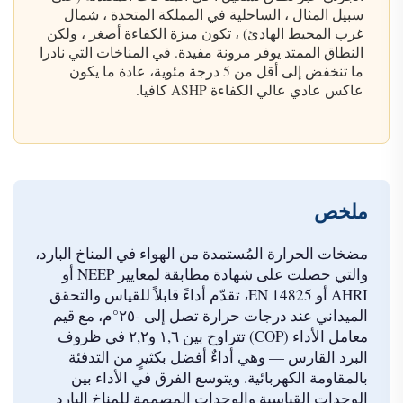
سبيل المثال ، الساحلية في المملكة المتحدة ، شمال
غرب المحيط الهادئ) ، تكون ميزة الكفاءة أصغر ، ولكن
النطاق الممتد يوفر مرونة مفيدة. في المناخات التي نادرا
ما تنخفض إلى أقل من 5 درجة مئوية، عادة ما يكون
عاكس عادي عالي الكفاءة ASHP كافيا.
ملخص
مضخات الحرارة المُستمدة من الهواء في المناخ البارد،
والتي حصلت على شهادة مطابقة لمعايير NEEP أو
AHRI أو EN 14825، تقدّم أداءً قابلاً للقياس والتحقق
الميداني عند درجات حرارة تصل إلى -٢٥°م، مع قيم
معامل الأداء (COP) تتراوح بين ١,٦ و٢,٢ في ظروف
البرد القارس — وهي أداءٌ أفضل بكثيرٍ من التدفئة
بالمقاومة الكهربائية. ويتوسع الفرق في الأداء بين
الوحدات القياسية والوحدات المصممة للمناخ البارد