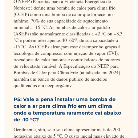
O NEEP (Parcerias para a Eficiência Energética do
Nordeste) define uma bomba de calor para clima frio
(CCHP) como uma bomba de calor que fornece, no
mínimo, 70% de sua capacidade de aquecimento
nominal a -15 °C. As bombas de calor a ar padrão
(ASHPs) são normalmente classificadas a +2 °C ou +8,3
°C e podem reter apenas 40–60% de sua capacidade a
-15 °C. As CCHPs alcançam esse desempenho graças à
tecnologia de compressor com injeção de vapor (EVI),
trocadores de calor maiores e controladores de motores
de velocidade variável. A Especificação do NEEP para
Bombas de Calor para Clima Frio (atualizada em 2024)
mantém um banco de dados público de modelos
qualificados em neep.org/emv.
P5: Vale a pena instalar uma bomba de
calor a ar para clima frio em um clima
onde a temperatura raramente cai abaixo
de -10 °C?
Geralmente, sim, se o seu clima apresentar mais de 200
horas/ano abaixo de 5 °C. O custo inicial mais elevado de