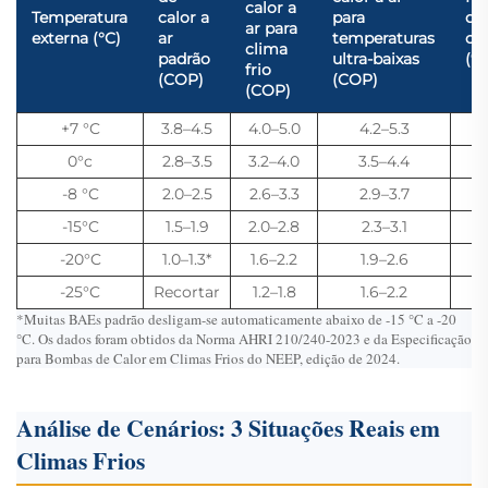
calor a
Temperatura
calor a
para
de
ar para
externa (°C)
ar
temperaturas
ca
clima
padrão
ultra-baixas
(%
frio
(COP)
(COP)
(COP)
+7 °C
3.8–4.5
4.0–5.0
4.2–5.3
0°c
2.8–3.5
3.2–4.0
3.5–4.4
-8 °C
2.0–2.5
2.6–3.3
2.9–3.7
-15°C
1.5–1.9
2.0–2.8
2.3–3.1
-20°C
1.0–1.3*
1.6–2.2
1.9–2.6
-25°C
Recortar
1.2–1.8
1.6–2.2
*Muitas BAEs padrão desligam-se automaticamente abaixo de -15 °C a -20
°C. Os dados foram obtidos da Norma AHRI 210/240-2023 e da Especificação
para Bombas de Calor em Climas Frios do NEEP, edição de 2024.
Análise de Cenários: 3 Situações Reais em
Climas Frios