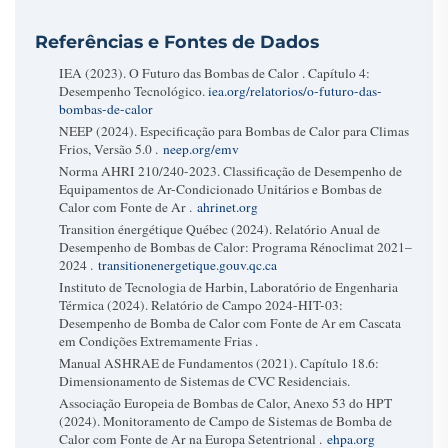
Referências e Fontes de Dados
IEA (2023).
O Futuro das Bombas de Calor
. Capítulo 4:
Desempenho Tecnológico.
iea.org/relatorios/o-futuro-das-
bombas-de-calor
NEEP (2024).
Especificação para Bombas de Calor para Climas
Frios, Versão 5.0
.
neep.org/emv
Norma AHRI 210/240-2023.
Classificação de Desempenho de
Equipamentos de Ar-Condicionado Unitários e Bombas de
Calor com Fonte de Ar
.
ahrinet.org
Transition énergétique Québec (2024).
Relatório Anual de
Desempenho de Bombas de Calor: Programa Rénoclimat 2021–
2024
.
transitionenergetique.gouv.qc.ca
Instituto de Tecnologia de Harbin, Laboratório de Engenharia
Térmica (2024).
Relatório de Campo 2024-HIT-03:
Desempenho de Bomba de Calor com Fonte de Ar em Cascata
em Condições Extremamente Frias
.
Manual ASHRAE de Fundamentos (2021). Capítulo 18.6:
Dimensionamento de Sistemas de CVC Residenciais.
Associação Europeia de Bombas de Calor, Anexo 53 do HPT
(2024).
Monitoramento de Campo de Sistemas de Bomba de
Calor com Fonte de Ar na Europa Setentrional
.
ehpa.org