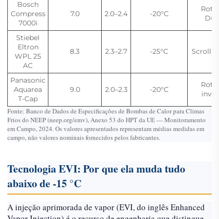
Bosch
Rotat
Compress
7.0
2.0–2.4
-20°C
Dup
7000i
Stiebel
Eltron
8.3
2.3–2.7
-25°C
Scroll v
WPL 25
AC
Panasonic
Rotat
Aquarea
9.0
2.0–2.3
-20°C
inver
T-Cap
Fonte: Banco de Dados de Especificações de Bombas de Calor para Climas
Frios do NEEP (neep.org/emv), Anexo 53 do HPT da UE — Monitoramento
em Campo, 2024. Os valores apresentados representam médias medidas em
campo, não valores nominais fornecidos pelos fabricantes.
Tecnologia EVI: Por que ela muda tudo
abaixo de -15 °C
A injeção aprimorada de vapor (EVI, do inglês Enhanced
Vapor Injection) é o recurso de engenharia que distingue