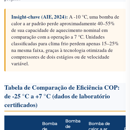
Insight-chave (AIE, 2024):
A -10 °C, uma bomba de
calor a ar padrão perde aproximadamente 40–55%
de sua capacidade de aquecimento nominal em
comparação com a operação a 7 °C. Unidades
classificadas para clima frio perdem apenas 15–25%
na mesma faixa, graças à tecnologia otimizada de
compressores de dois estágios ou de velocidade
variável.
Tabela de Comparação de Eficiência COP:
de -25 °C a +7 °C (dados de laboratório
certificados)
Bomba
Bomba
Bomba de
de
de
calor a ar
Re