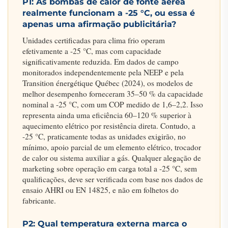
P1: As bombas de calor de fonte aérea
realmente funcionam a -25 °C, ou essa é
apenas uma afirmação publicitária?
Unidades certificadas para clima frio operam
efetivamente a -25 °C, mas com capacidade
significativamente reduzida. Em dados de campo
monitorados independentemente pela NEEP e pela
Transition énergétique Québec (2024), os modelos de
melhor desempenho forneceram 35–50 % da capacidade
nominal a -25 °C, com um COP medido de 1,6–2,2. Isso
representa ainda uma eficiência 60–120 % superior à
aquecimento elétrico por resistência direta. Contudo, a
-25 °C, praticamente todas as unidades exigirão, no
mínimo, apoio parcial de um elemento elétrico, trocador
de calor ou sistema auxiliar a gás. Qualquer alegação de
marketing sobre operação em carga total a -25 °C, sem
qualificações, deve ser verificada com base nos dados de
ensaio AHRI ou EN 14825, e não em folhetos do
fabricante.
P2: Qual temperatura externa marca o