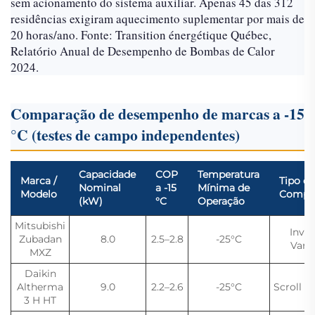
sem acionamento do sistema auxiliar. Apenas 45 das 312
residências exigiram aquecimento suplementar por mais de
20 horas/ano. Fonte: Transition énergétique Québec,
Relatório Anual de Desempenho de Bombas de Calor
2024.
Comparação de desempenho de marcas a -15
°C (testes de campo independentes)
Capacidade
COP
Temperatura
Marca /
Tipo de
Nominal
a -15
Mínima de
Modelo
Compr
(kW)
°C
Operação
Mitsubishi
Inver
Zubadan
8.0
2.5–2.8
-25°C
Variá
MXZ
Daikin
Altherma
9.0
2.2–2.6
-25°C
Scroll c
3 H HT