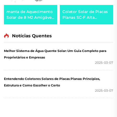
manta de Aquecimento
Coletor Solar de Placas
Solar de 8 M2 Amigável
Planas SC-F Alta
ao Meio Ambiente com
Eficiência Econômica de
Material de Borracha Ao
Energia Revestimento
Ar Livre para Absorver
Seletivo Azul/Preto
Notícias Quentes
Energia Solar
Cromado Soldagem a
Aquecedor de Água
Laser para Hotéis e
Melhor Sistema de Água Quente Solar: Um Guia Completo para
Ambientes Externos
Proprietários e Empresas
2025-03-07
Entendendo Coletores Solares de Placas Planas: Princípios,
Estrutura e Como Escolher o Certo
2025-03-07