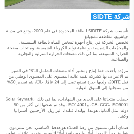
شركة SIDTE للطاقة المحدودة 
تأسست شركة SIDITE للطاقة المحدودة في عام 2000، وتقع في مدينة 
جياشينغ، مقاطعة تشجيانغ. 
تخصص الشركة في إنتاج أجهزة تسخين المياه بالطاقة الشمسية، 
والمجمّعات الشمسية، وأنظمة توليد الكهرباء الشمسية، ومنتجات مضخة 
الحرارة المتنوعة، بما في ذلك مضخات الحرارة المنزلية والتجارية 
والصناعية. 
مزوّدة بأحدث خط إنتاج ومختبر أداء مضخات الشامل الـ"6" في الصين. 
تم الاعتراف بها كشركة تقنية عالية المستوى على المستوى الوطني من 
قبل 20ITE، ولديها خبرة تصنيع تصل إلى 24 عامًا. حاليًا، يتم تصدير 50% 
من منتجاتها إلى السوق الدولية. 
حصلت منتجاتنا على العديد من الشهادات، بما في ذلك Solar Keymark، 
CE، CCC، ISO9001، وISO14001، وقد تم شحنها إلى أكثر من 50 
دولة، مثل ألمانيا، هولندا، بولندا، فنلندا، البرازيل، الأرجنتين، أستراليا 
وكينيا. 
ضمان أعلى مستوى من رضا العملاء هو هدفنا الأساسي. نحن ملتزمون 
بتطبيق مبدأ "العميل أولًا، والمصداقية أولًا" لتأسيس وتعزيز علاقات تعاون 