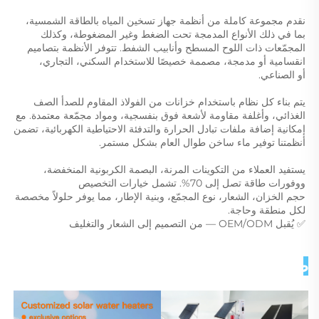
نقدم مجموعة كاملة من أنظمة جهاز تسخين المياه بالطاقة الشمسية، 
بما في ذلك الأنواع المدمجة تحت الضغط وغير المضغوطة، وكذلك 
المجمّعات ذات اللوح المسطح وأنابيب الشفط. تتوفر الأنظمة بتصاميم 
انقسامية أو مدمجة، مصممة خصيصًا للاستخدام السكني، التجاري، 
أو الصناعي. 
يتم بناء كل نظام باستخدام خزانات من الفولاذ المقاوم للصدأ الصف 
الغذائي، وأغلفة مقاومة لأشعة فوق بنفسجية، ومواد مجمّعة معتمدة. مع 
إمكانية إضافة ملفات تبادل الحرارة والتدفئة الاحتياطية الكهربائية، تضمن 
أنظمتنا توفير ماء ساخن طوال العام بشكل مستمر. 
يستفيد العملاء من التكوينات المرنة، البصمة الكربونية المنخفضة، 
ووفورات طاقة تصل إلى 70%. تشمل خيارات التخصيص 
حجم الخزان، الشعار، نوع المجمّع، وبنية الإطار، مما يوفر حلولاً مخصصة 
لكل منطقة وحاجة. 
✅ يُقبل OEM/ODM — من التصميم إلى الشعار والتغليف 
صور تفصيلية 