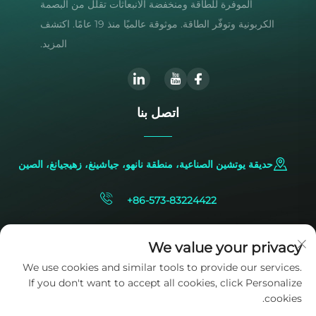
الموفرة للطاقة ومنخفضة الانبعاثات تقلل من البصمة
الكربونية وتوفّر الطاقة. موثوقة عالميًا منذ 19 عامًا. اكتشف
المزيد.
اتصل بنا
حديقة يوتشين الصناعية، منطقة نانهو، جياشينغ، زهيجيانغ، الصين
+86-573-83224422
[email protected]
We value your privacy
We use cookies and similar tools to provide our services.
If you don't want to accept all cookies, click Personalize
cookies.