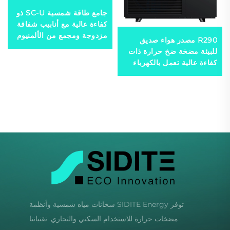
جامع طاقة شمسية SC-U ذو
كفاءة عالية مع أنابيب شفافة
مزدوجة ومجمع من الألمنيوم
R290 مصدر هواء صديق
المقاوم للتآكل لاستخدامه في
للبيئة مضخة ضخ حرارة ذات
مسخن المياه الشمسي
كفاءة عالية تعمل بالكهرباء
للاستخدام المنزلي المريح
والمتين المعدني
توفر SIDITE Energy سخانات مياه شمسية وأنظمة
مضخات حرارة للاستخدام السكني والتجاري. تقنياتنا