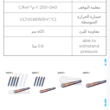
معلمة التوقف
Y :200~240 م²°C/kw
خسارة الحرارة
ULT≤0.65W/(m²,°C)
المتوسطة
مقاومة للبرد
φ25 مم
able to
withstand
0.6 مبا
pressure
صور تفصيلية 
عن شركتنا 