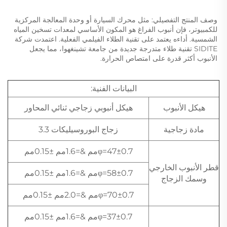
وصف المنتج التفصيلي: مثل محرك السيارة أو وحدة المعالجة المركزية 
للكمبيوتر، فإن أنبوب الفراغ هو المكون الأساسي لمعدات تسخين المياه 
الشمسية. أداءه يعتمد على تقنية الطلاء الفيلمي الفعلية. اعتمدت شركة 
SIDITE تقنية طلاء متدرجة جديدة من جامعة تشينغهوا، مما يجعل 
الأنبوب أكثر قدرة على امتصاص الحرارة. 
البيانات الفنية:
هيكل الأنبوب
هيكل أنبوبي زجاجي ثنائي المحاور
مادة زجاجية
زجاج البوروسيليكات 3.3
φ=47±0.7مم &=1.6مم ±0.15مم
قطر الأنبوب الخارجي
φ=58±0.7مم &=1.6مم ±0.15مم
وسمك الزجاج
φ=70±0.7مم &=2.0مم ±0.15مم
φ=37±0.7مم &=1.6مم ±0.15مم