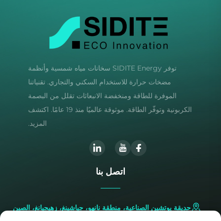
توفر SIDITE Energy سخانات مياه شمسية وأنظمة
مضخات حرارة للاستخدام السكني والتجاري. تقنياتنا
الموفرة للطاقة ومنخفضة الانبعاثات تقلل من البصمة
الكربونية وتوفّر الطاقة. موثوقة عالميًا منذ 19 عامًا. اكتشف
المزيد.
اتصل بنا
حديقة يوتشين الصناعية، منطقة نانهو، جياشينغ، زهيجيانغ، الصين