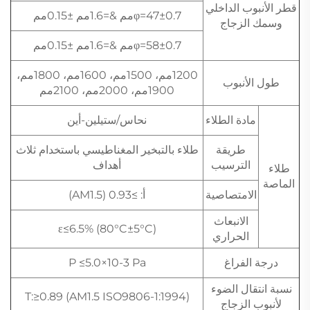
قطر الأنبوب الداخلي
φ=47±0.7مم &=1.6مم ±0.15مم
وسمك الزجاج
φ=58±0.7مم &=1.6مم ±0.15مم
1200مم، 1500مم، 1600مم، 1800مم،
طول الأنبوب
1900مم، 2000مم، 2100مم
مادة الطلاء
نحاس/ستيلين-أين
طريقة
طلاء بالتبخير المغناطيسي باستخدام ثلاث
الترسيب
أهداف
طلاء
الماصة
الامتصاصية
أ: ≥0.93 (AM1.5)
الانبعاث
ε≤6.5% (80°C±5°C)
الحراري
درجة الفراغ
P ≤5.0×10-3 Pa
نسبة انتقال الضوء
T:≥0.89 (AM1.5 ISO9806-1:1994)
لأنبوب الزجاج