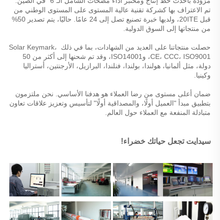
مزوّدة بأحدث خط إنتاج ومختبر أداء مضخات الشامل الـ"6" في الصين. 
تم الاعتراف بها كشركة تقنية عالية المستوى على المستوى الوطني من 
قبل 20ITE، ولديها خبرة تصنيع تصل إلى 24 عامًا. حاليًا، يتم تصدير 50% 
من منتجاتها إلى السوق الدولية. 
حصلت منتجاتنا على العديد من الشهادات، بما في ذلك Solar Keymark، 
CE، CCC، ISO9001، وISO14001، وقد تم شحنها إلى أكثر من 50 
دولة، مثل ألمانيا، هولندا، بولندا، فنلندا، البرازيل، الأرجنتين، أستراليا 
وكينيا. 
ضمان أعلى مستوى من رضا العملاء هو هدفنا الأساسي. نحن ملتزمون 
بتطبيق مبدأ "العميل أولًا، والمصداقية أولًا" لتأسيس وتعزيز علاقات تعاون 
متبادلة المنفعة مع العملاء حول العالم. 
سيدايت تجعل حياتك خضراء! 