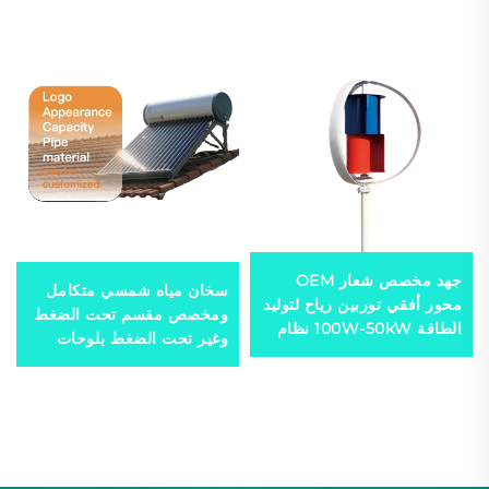
جهد مخصص شعار OEM
سخان مياه شمسي متكامل
محور أفقي توربين رياح لتوليد
ومخصص مقسم تحت الضغط
الطاقة 100W-50kW نظام
وغير تحت الضغط بلوحات
طاقة رياح مستقل مع الشعار
مسطحة أو أنابيب شاغرة
للاستخدام المنزلي والتجاري
والصناعي