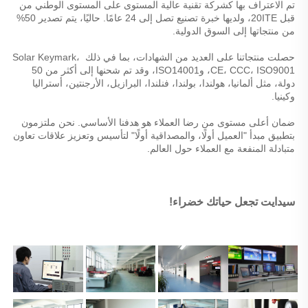
تم الاعتراف بها كشركة تقنية عالية المستوى على المستوى الوطني من 
قبل 20ITE، ولديها خبرة تصنيع تصل إلى 24 عامًا. حاليًا، يتم تصدير 50% 
من منتجاتها إلى السوق الدولية. 
حصلت منتجاتنا على العديد من الشهادات، بما في ذلك Solar Keymark، 
CE، CCC، ISO9001، وISO14001، وقد تم شحنها إلى أكثر من 50 
دولة، مثل ألمانيا، هولندا، بولندا، فنلندا، البرازيل، الأرجنتين، أستراليا 
وكينيا. 
ضمان أعلى مستوى من رضا العملاء هو هدفنا الأساسي. نحن ملتزمون 
بتطبيق مبدأ "العميل أولًا، والمصداقية أولًا" لتأسيس وتعزيز علاقات تعاون 
متبادلة المنفعة مع العملاء حول العالم. 
سيدايت تجعل حياتك خضراء! 