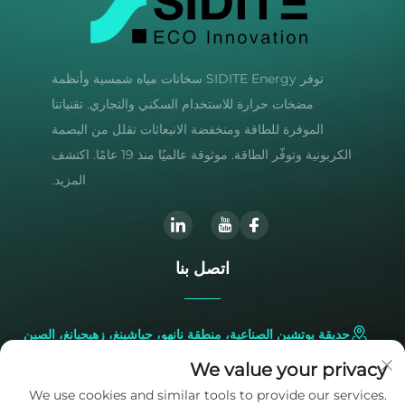
توفر SIDITE Energy سخانات مياه شمسية وأنظمة
مضخات حرارة للاستخدام السكني والتجاري. تقنياتنا
الموفرة للطاقة ومنخفضة الانبعاثات تقلل من البصمة
الكربونية وتوفّر الطاقة. موثوقة عالميًا منذ 19 عامًا. اكتشف
المزيد.
اتصل بنا
حديقة يوتشين الصناعية، منطقة نانهو، جياشينغ، زهيجيانغ، الصين
We value your privacy
+86-573-83224422
We use cookies and similar tools to provide our services.