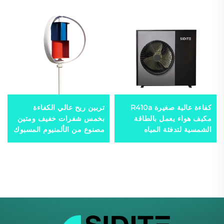
كفاءة عالية صغيرة R410a
تربين ريح عالي الكفاءة
مكيف هواء يعمل بالطاقة
بخمس شفرات خفيف ومتين
الشمسية لتدفئة المياه
مصنوع من الألمنيوم المسبوك
المنزلية المستقلة للموادل
بتقنية تتبع ذكية لتوليد طاقة
الرياح