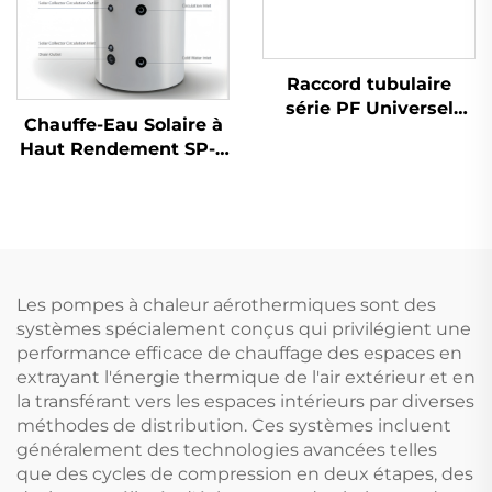
Raccord tubulaire
série PF Universel
Chauffe-Eau Solaire à
connecteur de tube
Haut Rendement SP-T
pour boîtes de
avec Réservoir sous
collecteurs SFB/SFC
Pression
Installation sans
Multifonctionnel
tourner Collecteurs
Grande Capacité pour
solaires
Hôtels, Modèle
Autonome
Les pompes à chaleur aérothermiques sont des
systèmes spécialement conçus qui privilégient une
performance efficace de chauffage des espaces en
extrayant l'énergie thermique de l'air extérieur et en
la transférant vers les espaces intérieurs par diverses
méthodes de distribution. Ces systèmes incluent
généralement des technologies avancées telles
que des cycles de compression en deux étapes, des