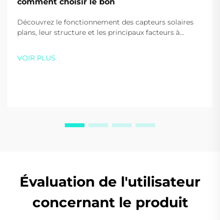
comment choisir le bon
Découvrez le fonctionnement des capteurs solaires
plans, leur structure et les principaux facteurs à
prendre en compte lors de leur choix pour votre
maison ou votre entreprise. Optimisez l'efficacité et
VOIR PLUS
les économies — téléchargez gratuitement notre
guide dès aujourd'hui.
Évaluation de l'utilisateur
concernant le produit