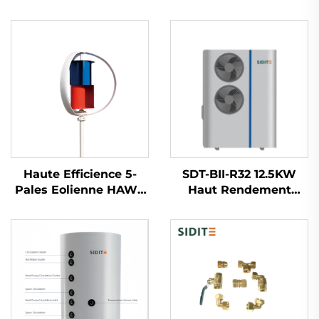
Haute Efficience 5-
SDT-BII-R32 12.5KW
Pales Eolienne HAWT
Haut Rendement
Légère et Durable
Pompe à Chaleur
Aluminium Moulé
Source d'Air
Suivi Intelligent pour
Compresseur à
la Génération
Inverseur Mitsubishi
d'Énergie Éolienne
Réfrigérant Écologique
R32 Silencieuse