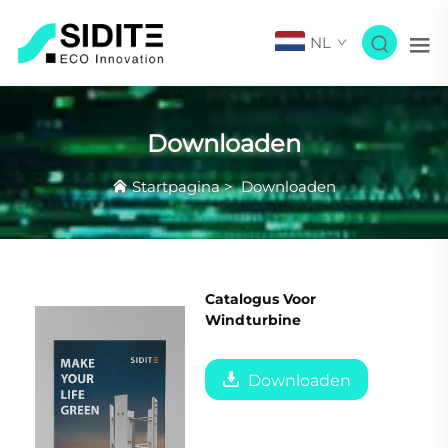
NL
Downloaden
Startpagina
>
Downloaden
Catalogus Voor
Windturbine
Downloaden