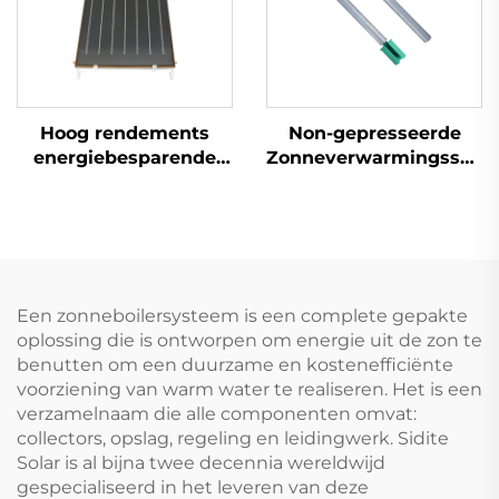
Plastic
Hoog rendements
Non-gepresseerde
energiebesparende
Zonneverwarmingssyst
SC-F vlakplaten
Magnesiumstaaf Anti-
zonnecollector met
corrosie Anti-schaal
selectieve blauw/zwart
Bescherming
chroom coating, laser-
Evacueerde Buisjes
geïntegreerd voor
Laag-kost Water
hotels en outdoor
Een zonneboilersysteem is een complete gepakte
oplossing die is ontworpen om energie uit de zon te
benutten om een duurzame en kostenefficiënte
voorziening van warm water te realiseren. Het is een
verzamelnaam die alle componenten omvat:
collectors, opslag, regeling en leidingwerk. Sidite
Solar is al bijna twee decennia wereldwijd
gespecialiseerd in het leveren van deze