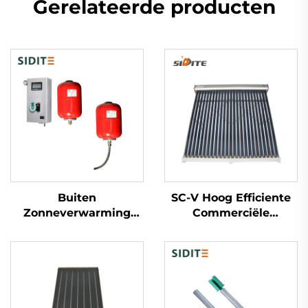
Gerelateerde producten
Buiten
SC-V Hoog Efficiente
Zonneverwarming
Commerciële
Werkstation
Waterkoker Al-Glas
Uitbreiding Reservoir
Vacuümbuizen
0.025 Thermische
Zonnecollector Buiten
Capaciteit Calculator
Staand Onbewaakt
voor Dubbele Warmte-
Niet-Onderdrukt
Uitwisselaar Systemen
Natuurlijk