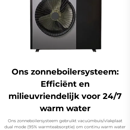
Ons zonneboilersysteem:
Efficiënt en
milieuvriendelijk voor 24/7
warm water
Ons zonneboilersysteem gebruikt vacuümbuis/vlakplaat
dual mode (95% warmteabsorptie) om continu warm water