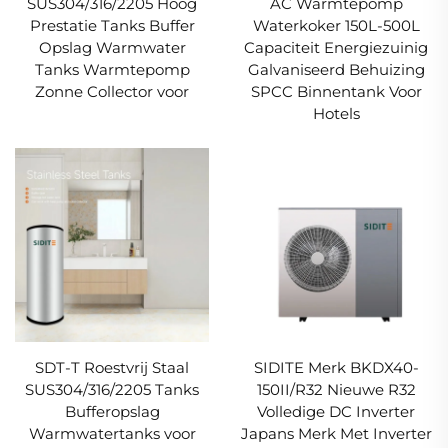
SUS304/316/2205 Hoog
AC Warmtepomp
Prestatie Tanks Buffer
Waterkoker 150L-500L
Opslag Warmwater
Capaciteit Energiezuinig
Tanks Warmtepomp
Galvaniseerd Behuizing
Zonne Collector voor
SPCC Binnentank Voor
Hotels
SDT-T Roestvrij Staal
SIDITE Merk BKDX40-
SUS304/316/2205 Tanks
150II/R32 Nieuwe R32
Bufferopslag
Volledige DC Inverter
Warmwatertanks voor
Japans Merk Met Inverter