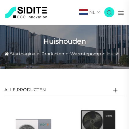
NL
Huishouden
Startpagina
>
Producten
>
Warmtepomp
>
Huishouden
ALLE PRODUCTEN