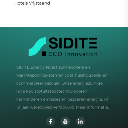
Hotels Vrijstaand
SIDITE Energy levert zonneboilers en
warmtepompsystemen voor huishoudelijk en
commercieel gebruik. Onze energiezuinige,
lage koolstofuitstoottechnologieën
verminderen emissies en besparen energie. Al
19 jaar wereldwijd vertrouwd. Meer informatie.