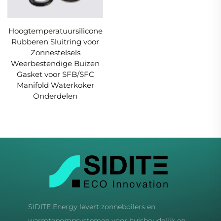
Hoogtemperatuursilicone
Rubberen Sluitring voor
Zonnestelsels
Weerbestendige Buizen
Gasket voor SFB/SFC
Manifold Waterkoker
Onderdelen
SIDITE Energy levert zonneboilers en
warmtepompsystemen voor huishoudelijk en