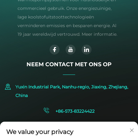
commercieel gebruik. Onze energiezuinige,
lage koolstofuitstoottechnologieën
verminderen emissies en besparen energie. Al
19 jaar wereldwijd vertrouwd. Meer informatie.
NEEM CONTACT MET ONS OP
Yuxin Industrial Park, Nanhu-regio, Jiaxing, Zhejiang,
China
+86-573-83224422
[email protected]
We value your privacy