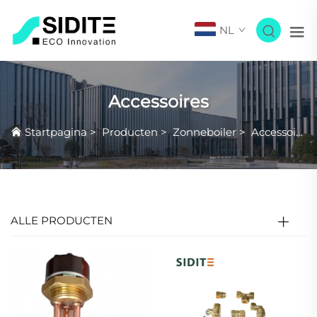
NL
Accessoires
Startpagina
>
Producten
>
Zonneboiler
>
Accessoires
ALLE PRODUCTEN