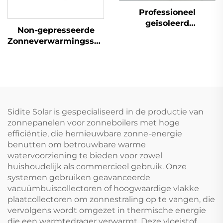
Professioneel
geïsoleerd
Non-gepresseerde
pipingsysteem voor
Zonneverwarmingssystemen
zonnethermische
Magnesiumstaaf Anti-
collector tank vooraf
corrosie Anti-schaal
geïsoleerde
Bescherming
enkelvoudige
Evacueerde Buisjes
zonnebuizen
Laag-kost Water
gecrepeerd water
Sidite Solar is gespecialiseerd in de productie van
zonnepanelen voor zonneboilers met hoge
efficiëntie, die hernieuwbare zonne-energie
benutten om betrouwbare warme
watervoorziening te bieden voor zowel
huishoudelijk als commercieel gebruik. Onze
systemen gebruiken geavanceerde
vacuümbuiscollectoren of hoogwaardige vlakke
plaatcollectoren om zonnestraling op te vangen, die
vervolgens wordt omgezet in thermische energie
die een warmtedrager verwarmt. Deze vloeistof