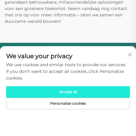
garandeert betrouwbare, milieuvriendelijke oplossingen
voor een groenere toekomst. Neem vandaag nog contact
met ons op voor meer informatie – laten we samen een
duurzame wereld bouwen!
We value your privacy
We use cookies and similar tools to provide our services.
If you don't want to accept all cookies, click Personalize
cookies.
SIDITE Energy levert zonneboilers en
Accept all
warmtepompsystemen voor huishoudelijk en
commercieel gebruik. Onze energiezuinige,
Personalize cookies
lage koolstofuitstoottechnologieën
HOMEPAGE
PRODUCTEN
E-MAIL
TEL
verminderen emissies en besparen energie. Al
19 jaar wereldwijd vertrouwd. Meer informatie.