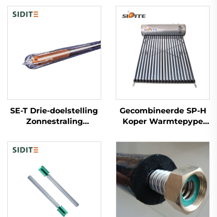
SE-T Drie-doelstelling
Gecombineerde SP-H
Zonnestraling
Koper Warmtepype
Evacuerde Buizen
Zonnewaterverwarming
Hoog-efficiënte Zonne-
Intelligent
thermische Systemen
Vriesbestendige
voor Waterkokers met
Controller Directe
Technologie van de
Verbinding Hotel
Universiteit van
Freestanding
Qinghua