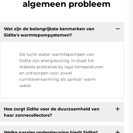
algemeen probleem
Wat zijn de belangrijkste kenmerken van
Sidite's warmtepompystemen?
De lucht-water warmtepompen van
Sidite zijn energiezuinig, in staat tot
stabiele prestaties bij lage temperaturen
en ontworpen voor zowel
ruimteverwarming als sanitair warm
water.
Hoe zorgt Sidite voor de duurzaamheid van
haar zonnecollectors?
Welke nasales ondersteuning biedt Sidite?