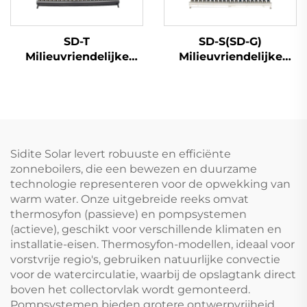
SD-T
SD-S(SD-G)
Milieuvriendelijke
Milieuvriendelijke
Zonneboiler
Economische
Hulpreservoir 55mm
Zonnewaterverwarming
Hoogdruk
Hoog Druk
Polyurethane SUS304-
Polyurethane
2B Binnenste Tank
Ongeprest Hotels
Voor Buiten Gebruik in
Vrijstaand
Sidite Solar levert robuuste en efficiënte
Hotels
zonneboilers, die een bewezen en duurzame
technologie representeren voor de opwekking van
warm water. Onze uitgebreide reeks omvat
thermosyfon (passieve) en pompsystemen
(actieve), geschikt voor verschillende klimaten en
installatie-eisen. Thermosyfon-modellen, ideaal voor
vorstvrije regio's, gebruiken natuurlijke convectie
voor de watercirculatie, waarbij de opslagtank direct
boven het collectorvlak wordt gemonteerd.
Pompsystemen bieden grotere ontwerpvrijheid,