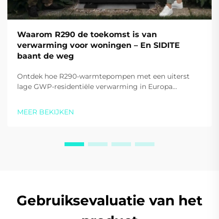
Waarom R290 de toekomst is van
verwarming voor woningen – En SIDITE
baant de weg
Ontdek hoe R290-warmtepompen met een uiterst
lage GWP-residentiële verwarming in Europa
opnieuw vormgeven. Zie waarom het efficiënte, stille
en slimme monoblock-systeem van SIDITE de
MEER BEKIJKEN
toekomstbestendige keuze is voor aannemers en
woningeigenaren. Meer informatie hierover vandaag.
Gebruiksevaluatie van het