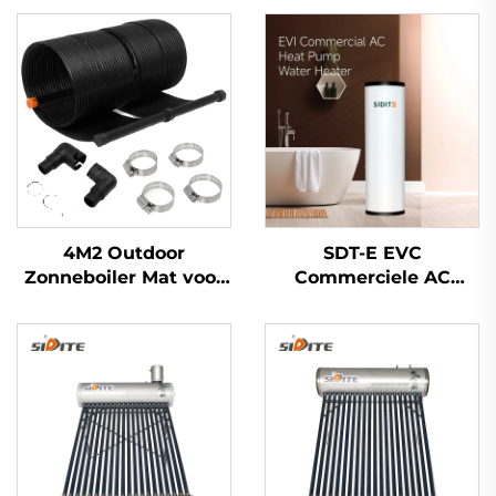
4M2 Outdoor
SDT-E EVC
Zonneboiler Mat voor
Commerciele AC
Zwembaden
Warmtepomp
Milieuvriendelijke
Waterkoker 150L-500L
Zonneverwarming
Capaciteit
Oplossing
Energiezuinig
Galvaniseerd
Behuizing SPCC
Binnentank Voor
Hotels