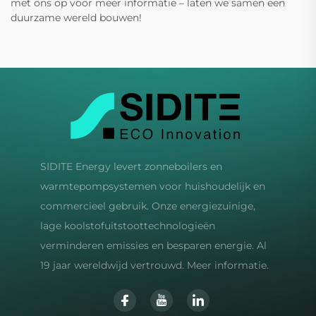
met ons op voor meer informatie – laten we samen een
duurzame wereld bouwen!
SIDITE Energy levert zonneboilers en
warmtepompsystemen voor huishoudelijk en
commercieel gebruik. Onze energiezuinige,
lage koolstofuitstoottechnologieën
verminderen emissies en besparen energie. Al
19 jaar wereldwijd vertrouwd. Meer informatie.