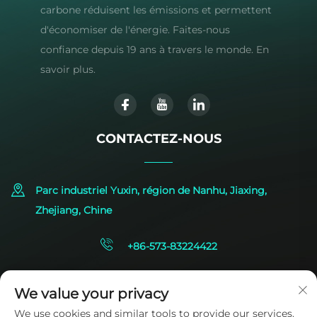
carbone réduisent les émissions et permettent
d'économiser de l'énergie. Faites-nous
confiance depuis 19 ans à travers le monde. En
savoir plus.
CONTACTEZ-NOUS
Parc industriel Yuxin, région de Nanhu, Jiaxing,
Zhejiang, Chine
+86-573-83224422
[email protected]
We value your privacy
We use cookies and similar tools to provide our services.