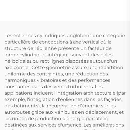
chauffe-eau solaire,
numérique SR609C
55mm Haute pression
pour systèmes
en polyuréthane,
solaires pressurisés
intérieur en SUS304-
Chauffage à 3 étapes
2B, pour usage
±2℃ Précision
extérieur dans les
Puissance de relance
Les éoliennes cylindriques englobent une catégorie
hôtels
2000W
particulière de conceptions à axe vertical où la
structure de l'éolienne présente un facteur de
forme cylindrique, intégrant souvent des pales
hélicoïdales ou rectilignes disposées autour d'un
axe central. Cette géométrie assure une répartition
uniforme des contraintes, une réduction des
harmoniques vibratoires et des performances
constantes dans des vents turbulents. Les
applications incluent l'intégration architecturale (par
exemple, l'intégration d'éoliennes dans les façades
des bâtiments), la récupération d'énergie sur les
autoroutes grâce aux véhicules en déplacement, et
les unités de production d'énergie portables
destinées aux services d'urgence. Les améliorations