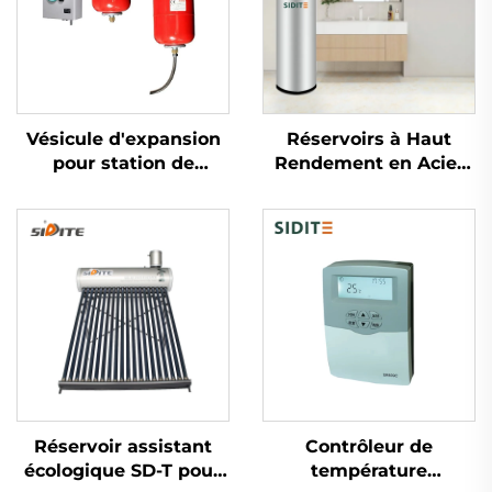
Vésicule d'expansion
Réservoirs à Haut
pour station de
Rendement en Acier
chauffage solaire
Inoxydable SDT-T
extérieure, capacité
SUS304/316/2205 pour
thermique 0.025
le Stockage d'Eau
calculateur pour
Chaude avec Pompe à
systèmes à double
Chaleur et Collecteur
échangeur de chaleur,
Solaire
plastique
Réservoir assistant
Contrôleur de
écologique SD-T pour
température