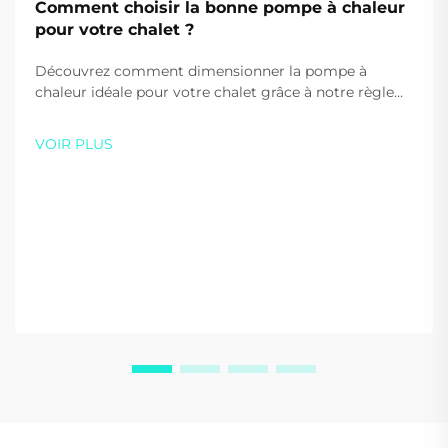
Comment choisir la bonne pompe à chaleur
pour votre chalet ?
Découvrez comment dimensionner la pompe à
chaleur idéale pour votre chalet grâce à notre règle
simple : 1 kW pour 8 m². Apprenez pourquoi le fluide
frigorigène R290 offre une efficacité et une durabilité
VOIR PLUS
supérieures. Obtenez une recommandation
personnalisée gratuite dès aujourd'hui.