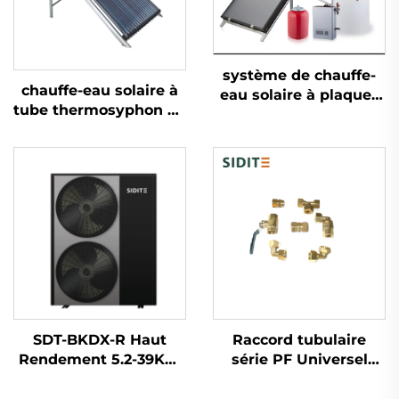
système de chauffe-
chauffe-eau solaire à
eau solaire à plaques
tube thermosyphon de
plates séparées de
360 litres haute
150L Station de travail
pression Exporté au
incluse Collecteur
Mexique, au Brésil, en
solaire efficace
Espagne, en Italie
SDT-BKDX-R Haut
Raccord tubulaire
Rendement 5.2-39KW
série PF Universel
Pompe à Chaleur
connecteur de tube
Inverseur 220V/380V
pour boîtes de