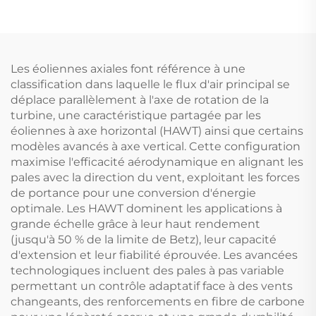
Système de
collecteurs SFB/SFC
Refroidissement
Installation sans
Économe en Énergie
tourner Collecteurs
pour Maison
solaires
Les éoliennes axiales font référence à une
Commerciale
classification dans laquelle le flux d'air principal se
déplace parallèlement à l'axe de rotation de la
turbine, une caractéristique partagée par les
éoliennes à axe horizontal (HAWT) ainsi que certains
modèles avancés à axe vertical. Cette configuration
maximise l'efficacité aérodynamique en alignant les
pales avec la direction du vent, exploitant les forces
de portance pour une conversion d'énergie
optimale. Les HAWT dominent les applications à
grande échelle grâce à leur haut rendement
(jusqu'à 50 % de la limite de Betz), leur capacité
d'extension et leur fiabilité éprouvée. Les avancées
technologiques incluent des pales à pas variable
permettant un contrôle adaptatif face à des vents
changeants, des renforcements en fibre de carbone