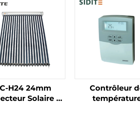
SC-H24 24mm
Contrôleur d
lecteur Solaire à
températur
uite de Chaleur
numérique SR
denseur Cuivre
pour systèm
ge Conduite de
solaires pressur
leur Manifold en
Chauffage à 3 é