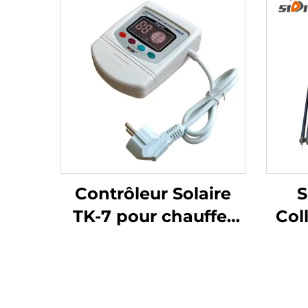
Contrôleur Solaire
TK-7 pour chauffe-
Col
eau solaire sans
Cond
pression
Con
Rou
Cha