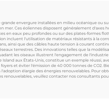
iage d'Aluminium
±2℃ Précisi
ouble-Vitrage
Puissance de re
Libre-Service
2000W
 grande envergure installées en milieu océanique ou sur 
s en mer. Ces éoliennes disposent généralement d'axes ho
Extérieur
xes en eaux peu profondes ou sur des plates-formes flo
on incluent l'utilisation de matériaux résistants à la cor
ans, ainsi que des câbles haute tension à courant cont
es réseaux terrestres. Des innovations telles que la modél
dant les oiseaux illustrent l'engagement de l'industrie e
de Island aux États-Unis, constitue un exemple réussi, 
foyers et éviter l'émission de 40 000 tonnes de CO2. Bie
 l'adoption élargie des énergies renouvelables. Pour obt
es renouvelables, veuillez contacter nos consultants pour